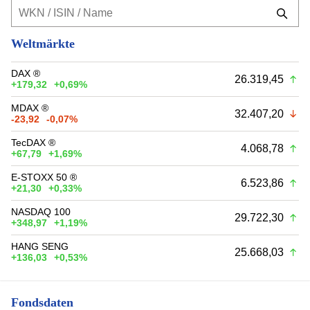
Weltmärkte
DAX ®
26.319,45
+179,32
+0,69%
MDAX ®
32.407,20
-23,92
-0,07%
TecDAX ®
4.068,78
+67,79
+1,69%
E-STOXX 50 ®
6.523,86
+21,30
+0,33%
NASDAQ 100
29.722,30
+348,97
+1,19%
HANG SENG
25.668,03
+136,03
+0,53%
Fondsdaten