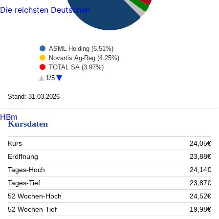
Die reichsten Deutschen
ASML Holding (6.51%)
Novartis Ag-Reg (4.25%)
TOTAL SA (3.97%)
Banco Santander S.A. (3.67%)
1/5
Iberdrola SA (3.66%)
Roche Holding (3.47%)
Stand: 31.03.2026
Erste Bank NPV (3.43%)
Siemens AG (3.31%)
HBm
Kursdaten
Banco Bilbao Vizcaya Argentaria S.A. (2.78%)
Orange (2.4%)
Rest (62.55%)
Kurs
24,05€
Eröffnung
23,88€
Tages-Hoch
24,14€
Tages-Tief
23,87€
52 Wochen-Hoch
24,52€
52 Wochen-Tief
19,98€