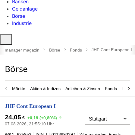
Banken
Geldanlage
Börse
Industrie
Suche
öffnen
JHF Cont European I
manager magazin
Börse
Fonds
Märkte
Aktien & Indizes
Anleihen & Zinsen
Fonds
Rohsto
JHF Cont European I
24,05
€
+0,19 (+0,80%)
07.08.2026, 21:55:10 Uhr
WKN: 625953
ISIN: LU0113993397
Wertpapiertyp: Fonds