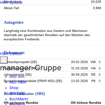
Allzeit-Hoch
24,52€
HBm Spezial
Allzeit-Tief
3,96€
Anlageidee
Langfristig eine Kombination aus Gewinn und Wachstum
oberhalb der gewöhnlichen Renditen auf den Märkten des
europäischen Festlands.
Dokumente
HBm Edition
Verkaufsprospekt (DE)
20.02.2026
VW
PDF 
manager-Gruppe
Halbjahresbericht (DE)
31.03.2026
HA
PDF 
Jahresbericht (DE)
30.09.2025
RE
PDF 
Abo mm
Basisinformationsblatt (PRIIP-KID) (DE)
13.02.2026
PK
PDF 
Abo HBm
Shop
SPIEGEL
Risiko-Indikator (SRI)
BuchMarkt
Oft geringere Rendite
Oft höhere Rendite
Werbung