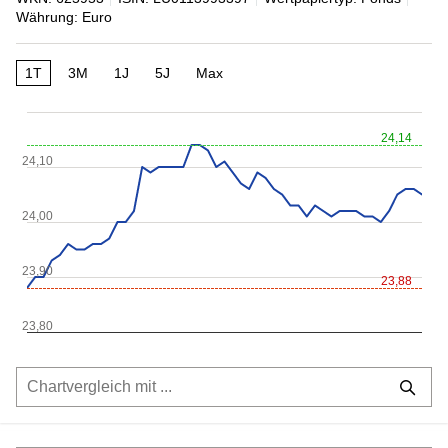
Währung: Euro
1T
3M
1J
5J
Max
24,14
24,10
24,00
23,90
23,88
23,80