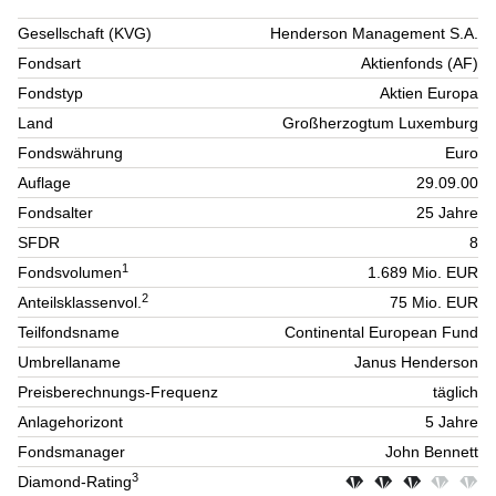
Gesellschaft (KVG)
Henderson Management S.A.
Fondsart
Aktienfonds (AF)
Fondstyp
Aktien Europa
Land
Großherzogtum Luxemburg
Fondswährung
Euro
Auflage
29.09.00
Fondsalter
25 Jahre
SFDR
8
1
Fondsvolumen
1.689 Mio. EUR
2
Anteilsklassenvol.
75 Mio. EUR
Teilfondsname
Continental European Fund
Umbrellaname
Janus Henderson
Preisberechnungs-Frequenz
täglich
Anlagehorizont
5 Jahre
Fondsmanager
John Bennett
3
Diamond-Rating