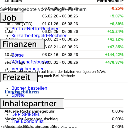
Zeitraum
Performance
1 Monat
06.07.26 - 06.08.26
-0,25%
Serviceangebote von manager-Partnern
Job
6 Monate
06.02.26 - 06.08.26
+5,07%
Lfd. Jahr (YTD)
01.01.26 - 06.08.26
+6,89%
Brutto-Netto-Rechner
1 Jahr
06.08.25 - 06.08.26
+15,24%
Kurzarbeitergeld-Rechner
3 Jahre
06.08.23 - 06.08.26
+41,12%
Finanzen
5 Jahre
06.08.21 - 06.08.26
+47,35%
Börse
10 Jahre
06.08.16 - 06.08.26
+144,42%
Wirtschaftsbücher
seit Auflage
29.08.01 - 06.08.26
+476,37%
Versicherungen
1
Kennzahlen werden auf Basis der letzten verfügbaren NAVs
Freizeit
berechnet. Berechnung nach BVI-Methode.
Bücher bestellen
Fondsgebühren
Spiele
Inhaltepartner
Aktueller Ausgabeaufschlag
--
Aktuelle Rücknahmegebühr
0,00%
DER SPIEGEL
Maximaler Ausgabeaufschlag
0,00%
The Economist
Maximale Rücknahmegebühr
0,00%