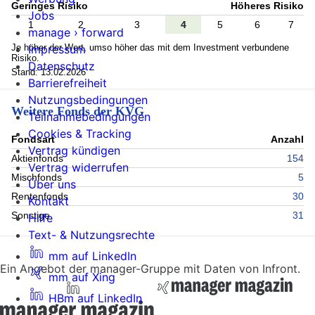
Geringes Risiko
Höheres Risiko
Jobs
1
2
3
4
5
6
7
manage › forward
Je höher der Wert, umso höher das mit dem Investment verbundene
Impressum
Risiko.
Datenschutz
Stand: 13.02.2026
Barrierefreiheit
Nutzungsbedingungen
Weitere Fonds der KVG
Teilnahmebedingungen
Cookies & Tracking
Fondsart
Anzahl
Vertrag kündigen
Aktienfonds
154
Vertrag widerrufen
Mischfonds
5
Über uns
Rentenfonds
30
Kontakt
Sonstige
31
Hilfe
Text- & Nutzungsrechte
mm auf LinkedIn
Ein Angebot der manager-Gruppe mit Daten von Infront.
mm auf Xing
HBm auf LinkedIn