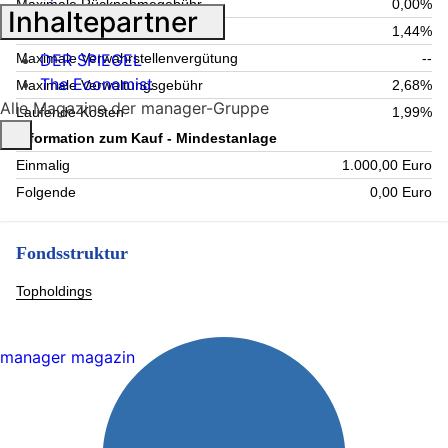
Maximale Rücknahmegebühr
0,00%
Inhaltepartner
Aktuelle Verwaltungsgebühr
1,44%
DER SPIEGEL
Maximale Verwahrstellenvergütung
--
The Economist
Maximale Verwaltungsgebühr
2,68%
Alle Magazine der manager-Gruppe
Laufende Kosten
1,99%
Information zum Kauf - Mindestanlage
Einmalig
1.000,00 Euro
Folgende
0,00 Euro
Fondsstruktur
Topholdings
manager magazin