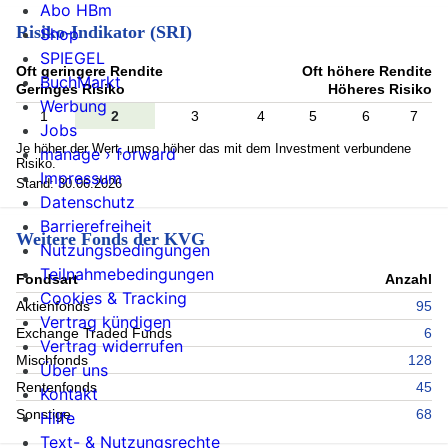
Abo HBm
Risiko-Indikator (SRI)
Shop
SPIEGEL
Oft geringere Rendite
Oft höhere Rendite
BuchMarkt
Geringes Risiko
Höheres Risiko
Werbung
1
2
3
4
5
6
7
Jobs
Je höher der Wert, umso höher das mit dem Investment verbundene
manage › forward
Risiko.
Impressum
Stand: 30.06.2026
Datenschutz
Barrierefreiheit
Weitere Fonds der KVG
Nutzungsbedingungen
Teilnahmebedingungen
Fondsart
Anzahl
Cookies & Tracking
Aktienfonds
95
Vertrag kündigen
Exchange Traded Funds
6
Vertrag widerrufen
Mischfonds
128
Über uns
Rentenfonds
45
Kontakt
Sonstige
68
Hilfe
Text- & Nutzungsrechte