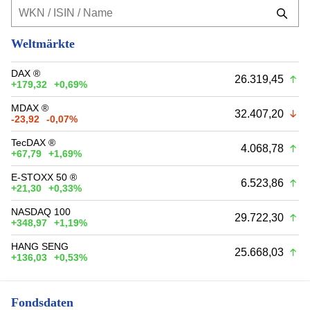
Weltmärkte
DAX ®
26.319,45
+179,32
+0,69%
MDAX ®
32.407,20
-23,92
-0,07%
TecDAX ®
4.068,78
+67,79
+1,69%
E-STOXX 50 ®
6.523,86
+21,30
+0,33%
NASDAQ 100
29.722,30
+348,97
+1,19%
HANG SENG
25.668,03
+136,03
+0,53%
Fondsdaten