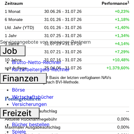
1
Zeitraum
Performance
1 Monat
30.06.26 - 31.07.26
+0,23%
6 Monate
31.01.26 - 31.07.26
+1,18%
Lfd. Jahr (YTD)
01.01.26 - 31.07.26
+1,40%
1 Jahr
31.07.25 - 31.07.26
+1,34%
Serviceangebote von manager-Partnern
3 Jahre
31.07.23 - 31.07.26
+4,14%
Job
5 Jahre
31.07.21 - 31.07.26
+7,29%
10 Jahre
31.07.16 - 31.07.26
+10,48%
Brutto-Netto-Rechner
seit Auflage
25.04.06 - 31.07.26
+1.379,60%
Kurzarbeitergeld-Rechner
Finanzen
1
Kennzahlen werden auf Basis der letzten verfügbaren NAVs
berechnet. Berechnung nach BVI-Methode.
Börse
Wirtschaftsbücher
Fondsgebühren
Versicherungen
Freizeit
Aktueller Ausgabeaufschlag
--
Aktuelle Rücknahmegebühr
0,00%
Bücher bestellen
Maximaler Ausgabeaufschlag
0,00%
Spiele