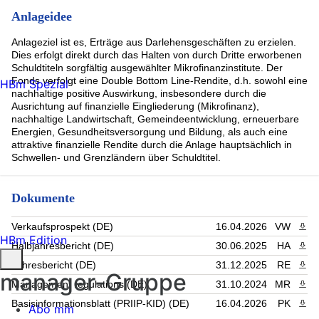
Anlageidee
Anlageziel ist es, Erträge aus Darlehensgeschäften zu erzielen.
Dies erfolgt direkt durch das Halten von durch Dritte erworbenen
Schuldtiteln sorgfältig ausgewählter Mikrofinanzinstitute. Der
Fonds verfolgt eine Double Bottom Line-Rendite, d.h. sowohl eine
HBm Spezial
nachhaltige positive Auswirkung, insbesondere durch die
Ausrichtung auf finanzielle Eingliederung (Mikrofinanz),
nachhaltige Landwirtschaft, Gemeindeentwicklung, erneuerbare
Energien, Gesundheitsversorgung und Bildung, als auch eine
attraktive finanzielle Rendite durch die Anlage hauptsächlich in
Schwellen- und Grenzländern über Schuldtitel.
Dokumente
Verkaufsprospekt (DE)
16.04.2026
VW
PDF 
HBm Edition
Halbjahresbericht (DE)
30.06.2025
HA
PDF 
Jahresbericht (DE)
31.12.2025
RE
PDF 
manager-Gruppe
Management regulations (DE)
31.10.2024
MR
PDF 
Basisinformationsblatt (PRIIP-KID) (DE)
16.04.2026
PK
PDF 
Abo mm