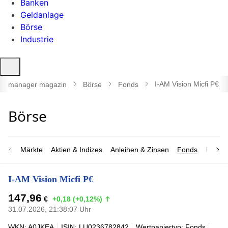
Banken
Geldanlage
Börse
Industrie
Suche
öffnen
I-AM Vision Micfi P€
manager magazin
Börse
Fonds
Märkte
Aktien & Indizes
Anleihen & Zinsen
Fonds
Rohsto
I-AM Vision Micfi P€
147,96
€
+0,18 (+0,12%)
31.07.2026, 21:38:07 Uhr
WKN: A0JKEA
ISIN: LU0236782842
Wertpapiertyp: Fonds