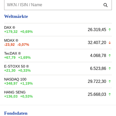
Weltmärkte
DAX ®
26.319,45
+179,32
+0,69%
MDAX ®
32.407,20
-23,92
-0,07%
TecDAX ®
4.068,78
+67,79
+1,69%
E-STOXX 50 ®
6.523,86
+21,30
+0,33%
NASDAQ 100
29.722,30
+348,97
+1,19%
HANG SENG
25.668,03
+136,03
+0,53%
Fondsdaten