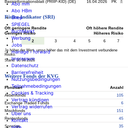
Basisinformationsblatt (PRIIP-KID) (DE)
16.04.2026
PK
PDF 
Abo mm
Abo HBm
Risiko-Indikator (SRI)
Shop
SPIEGEL
Oft geringere Rendite
Oft höhere Rendite
BuchMarkt
Geringes Risiko
Höheres Risiko
Werbung
1
2
3
4
5
6
7
Jobs
Je höher der Wert, umso höher das mit dem Investment verbundene
manage › forward
Risiko.
Impressum
Stand: 30.06.2026
Datenschutz
Barrierefreiheit
Weitere Fonds der KVG
Nutzungsbedingungen
Teilnahmebedingungen
Fondsart
Anzahl
Cookies & Tracking
Aktienfonds
105
Vertrag kündigen
Exchange Traded Funds
6
Vertrag widerrufen
Mischfonds
151
Über uns
Rentenfonds
45
Kontakt
Sonstige
35
Hilfe