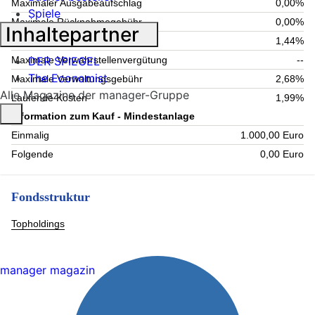
Maximaler Ausgabeaufschlag
0,00%
Spiele
Maximale Rücknahmegebühr
0,00%
Inhaltepartner
Aktuelle Verwaltungsgebühr
1,44%
DER SPIEGEL
Maximale Verwahrstellenvergütung
--
The Economist
Maximale Verwaltungsgebühr
2,68%
Alle Magazine der manager-Gruppe
Laufende Kosten
1,99%
Information zum Kauf - Mindestanlage
Einmalig
1.000,00 Euro
Folgende
0,00 Euro
Fondsstruktur
Topholdings
manager magazin