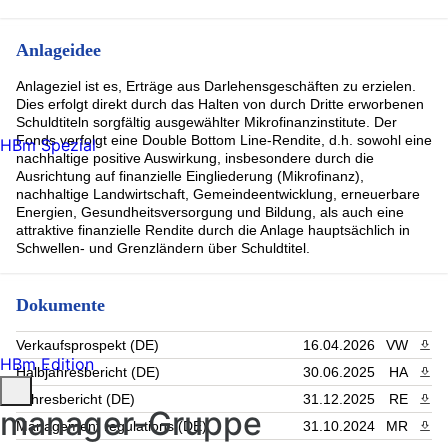
Anlageidee
Anlageziel ist es, Erträge aus Darlehensgeschäften zu erzielen.
Dies erfolgt direkt durch das Halten von durch Dritte erworbenen
Schuldtiteln sorgfältig ausgewählter Mikrofinanzinstitute. Der
Fonds verfolgt eine Double Bottom Line-Rendite, d.h. sowohl eine
HBm Spezial
nachhaltige positive Auswirkung, insbesondere durch die
Ausrichtung auf finanzielle Eingliederung (Mikrofinanz),
nachhaltige Landwirtschaft, Gemeindeentwicklung, erneuerbare
Energien, Gesundheitsversorgung und Bildung, als auch eine
attraktive finanzielle Rendite durch die Anlage hauptsächlich in
Schwellen- und Grenzländern über Schuldtitel.
Dokumente
Verkaufsprospekt (DE)
16.04.2026
VW
PDF 
HBm Edition
Halbjahresbericht (DE)
30.06.2025
HA
PDF 
Jahresbericht (DE)
31.12.2025
RE
PDF 
manager-Gruppe
Management regulations (DE)
31.10.2024
MR
PDF 