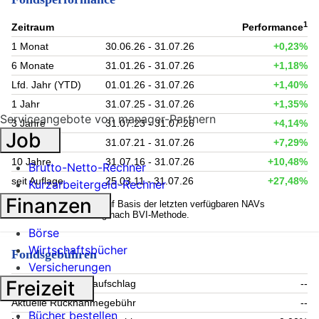
1
Zeitraum
Performance
1 Monat
30.06.26 - 31.07.26
+0,23%
6 Monate
31.01.26 - 31.07.26
+1,18%
Lfd. Jahr (YTD)
01.01.26 - 31.07.26
+1,40%
1 Jahr
31.07.25 - 31.07.26
+1,35%
Serviceangebote von manager-Partnern
3 Jahre
31.07.23 - 31.07.26
+4,14%
Job
5 Jahre
31.07.21 - 31.07.26
+7,29%
10 Jahre
31.07.16 - 31.07.26
+10,48%
Brutto-Netto-Rechner
seit Auflage
25.03.11 - 31.07.26
+27,48%
Kurzarbeitergeld-Rechner
Finanzen
1
Kennzahlen werden auf Basis der letzten verfügbaren NAVs
berechnet. Berechnung nach BVI-Methode.
Börse
Wirtschaftsbücher
Fondsgebühren
Versicherungen
Freizeit
Aktueller Ausgabeaufschlag
--
Aktuelle Rücknahmegebühr
--
Bücher bestellen