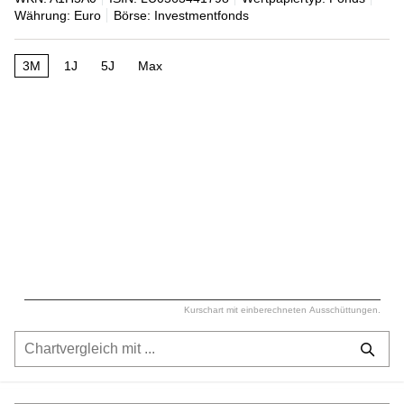
Währung: Euro
Börse: Investmentfonds
3M
1J
5J
Max
Kurschart mit einberechneten Ausschüttungen.