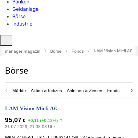
Banken
Geldanlage
Börse
Industrie
Suche
öffnen
I-AM Vision Micfi A€
manager magazin
Börse
Fonds
Märkte
Aktien & Indizes
Anleihen & Zinsen
Fonds
Rohsto
I-AM Vision Micfi A€
95,07
€
+0,11 (+0,12%)
31.07.2026, 21:38:08 Uhr
WKN: A1H5A0
ISIN: LU0563441798
Wertpapiertyp: Fonds