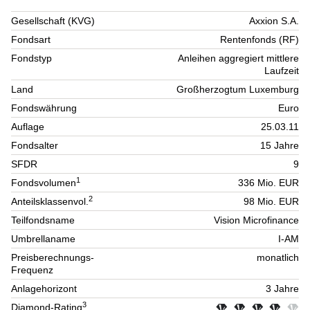
Gesellschaft (KVG)
Axxion S.A.
Fondsart
Rentenfonds (RF)
Fondstyp
Anleihen aggregiert mittlere
Laufzeit
Land
Großherzogtum Luxemburg
Fondswährung
Euro
Auflage
25.03.11
Fondsalter
15 Jahre
SFDR
9
1
Fondsvolumen
336 Mio. EUR
2
Anteilsklassenvol.
98 Mio. EUR
Teilfondsname
Vision Microfinance
Umbrellaname
I-AM
Preisberechnungs-
monatlich
Frequenz
Anlagehorizont
3 Jahre
3
Diamond-Rating