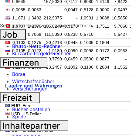
0,8649
-
157,8030
0,7412
0,8080
1,4149
7,8423
8
0,0055
0,0063
-
0,0047
0,5128
0,0090
0,0497
1,1671
1,3492
212,9075
-
1,0901
1,9088
10,5850
11
Serviceangebote von manager-Partnern
1,0707
1,2376
195,3240
0,9173
-
1,7511
9,7060
10
Job
0,6115
0,7068
111,5390
0,5238
0,5710
-
5,5427
5
0,1103
0,1275
20,4216
0,0945
0,1035
0,1804
-
1
Brutto-Netto-Rechner
0,0105
0,0122
1,9180
0,0090
0,0098
0,0172
0,0953
Kurzarbeitergeld-Rechner
0,0536
0,0620
9,7790
0,0459
0,0500
0,0877
--
Finanzen
0,1275
0,1473
23,2457
0,1092
0,1190
0,2084
1,1552
1
Börse
Wirtschaftsbücher
Länder und Währungen
Versicherungen
Freizeit
EUR
Euro
Bücher bestellen
USD
US-Dollar
Spiele
JPY
Japanischer Yen
Inhaltepartner
GBP
Britisches Pfund