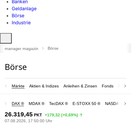
Banken
Geldanlage
Börse
Industrie
Suche
öffnen
Börse
manager magazin
Märkte
Aktien & Indizes
Anleihen & Zinsen
Fonds
Rohsto
DAX ®
MDAX ®
TecDAX ®
E-STOXX 50 ®
NASDAQ 100
26.319,45
PKT
+179,32 (+0,69%)
07.08.2026, 17:50:00 Uhr