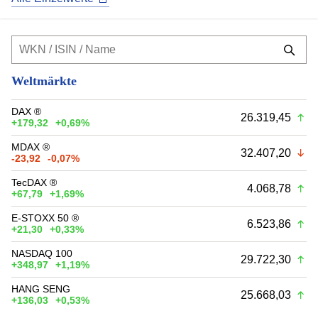
Weltmärkte
DAX ®
26.319,45
+179,32
+0,69%
MDAX ®
32.407,20
-23,92
-0,07%
TecDAX ®
4.068,78
+67,79
+1,69%
E-STOXX 50 ®
6.523,86
+21,30
+0,33%
NASDAQ 100
29.722,30
+348,97
+1,19%
HANG SENG
25.668,03
+136,03
+0,53%