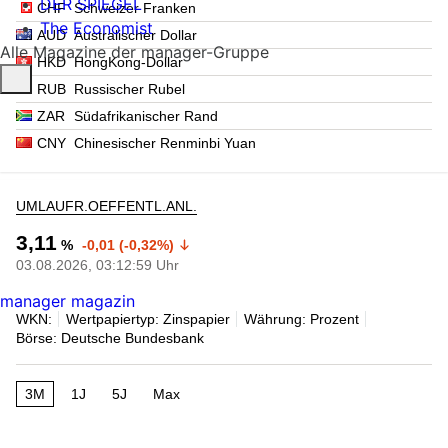
DER SPIEGEL
CHF
Schweizer Franken
The Economist
AUD
Australischer Dollar
Alle Magazine der manager-Gruppe
HKD
HongKong-Dollar
RUB
Russischer Rubel
ZAR
Südafrikanischer Rand
CNY
Chinesischer Renminbi Yuan
UMLAUFR.OEFFENTL.ANL.
3,11
%
-0,01 (-0,32%)
03.08.2026, 03:12:59 Uhr
manager magazin
WKN:
Wertpapiertyp: Zinspapier
Währung: Prozent
Börse: Deutsche Bundesbank
3M
1J
5J
Max