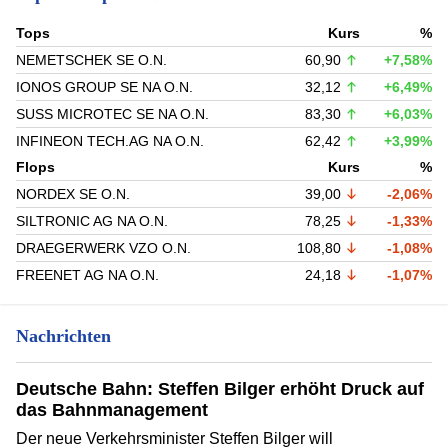
Tops
Kurs
%
NEMETSCHEK SE O.N.
60,90
+7,58%
IONOS GROUP SE NA O.N.
32,12
+6,49%
SUSS MICROTEC SE NA O.N.
83,30
+6,03%
INFINEON TECH.AG NA O.N.
62,42
+3,99%
Flops
Kurs
%
NORDEX SE O.N.
39,00
-2,06%
SILTRONIC AG NA O.N.
78,25
-1,33%
DRAEGERWERK VZO O.N.
108,80
-1,08%
FREENET AG NA O.N.
24,18
-1,07%
Nachrichten
Deutsche Bahn: Steffen Bilger erhöht Druck auf
das Bahnmanagement
Der neue Verkehrsminister Steffen Bilger will