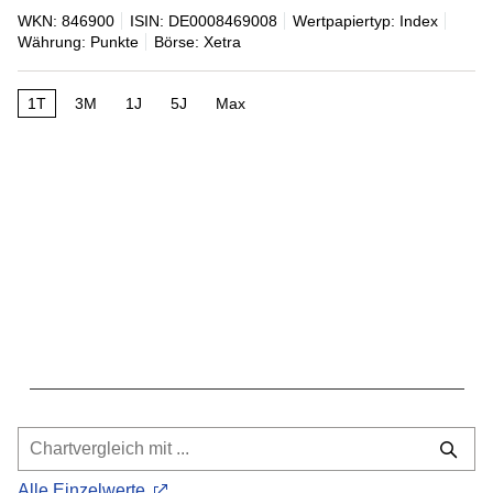
WKN: 846900
ISIN: DE0008469008
Wertpapiertyp: Index
Währung: Punkte
Börse: Xetra
1T
3M
1J
5J
Max
Alle Einzelwerte