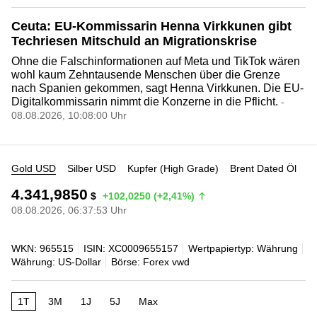
Ceuta: EU-Kommissarin Henna Virkkunen gibt
Techriesen Mitschuld an Migrationskrise
Ohne die Falschinformationen auf Meta und TikTok wären
wohl kaum Zehntausende Menschen über die Grenze
nach Spanien gekommen, sagt Henna Virkkunen. Die EU-
Digitalkommissarin nimmt die Konzerne in die Pflicht.
-
08.08.2026, 10:08:00 Uhr
Gold USD
Silber USD
Kupfer (High Grade)
Brent Dated Öl
4.341,9850
$
+102,0250 (+2,41%)
08.08.2026, 06:37:53 Uhr
WKN: 965515
ISIN: XC0009655157
Wertpapiertyp: Währung
Währung: US-Dollar
Börse: Forex vwd
1T
3M
1J
5J
Max