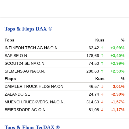
Tops & Flops DAX ®
Tops
Kurs
%
INFINEON TECH.AG NA O.N.
62,42
+3,99%
SAP SE O.N.
178,66
+3,40%
SCOUT24 SE NA O.N.
74,50
+2,99%
SIEMENS AG NA O.N.
280,60
+2,53%
Flops
Kurs
%
DAIMLER TRUCK HLDG NA ON
46,57
-3,01%
ZALANDO SE
24,74
-2,30%
MUENCH.RUECKVERS. NA O.N.
514,60
-1,57%
BEIERSDORF AG O.N.
81,08
-1,17%
Tops & Flops TecDAX ®