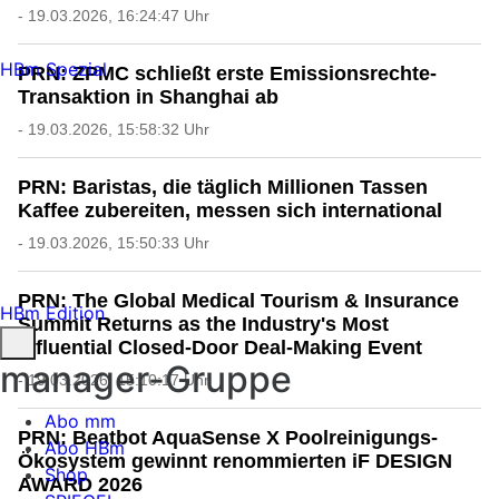
- 19.03.2026, 16:24:47 Uhr
HBm Spezial
PRN: ZPMC schließt erste Emissionsrechte-
Transaktion in Shanghai ab
- 19.03.2026, 15:58:32 Uhr
PRN: Baristas, die täglich Millionen Tassen
Kaffee zubereiten, messen sich international
- 19.03.2026, 15:50:33 Uhr
PRN: The Global Medical Tourism & Insurance
HBm Edition
Summit Returns as the Industry's Most
Influential Closed-Door Deal-Making Event
manager-Gruppe
- 19.03.2026, 15:10:17 Uhr
Abo mm
PRN: Beatbot AquaSense X Poolreinigungs-
Abo HBm
Ökosystem gewinnt renommierten iF DESIGN
Shop
AWARD 2026