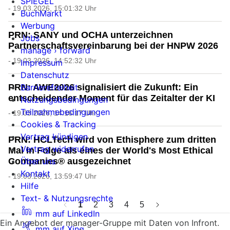
SPIEGEL
- 19.03.2026, 15:01:32 Uhr
BuchMarkt
Werbung
PRN: SANY und OCHA unterzeichnen
Jobs
Partnerschaftsvereinbarung bei der HNPW 2026
manage › forward
- 19.03.2026, 14:52:32 Uhr
Impressum
Datenschutz
Barrierefreiheit
PRN: AWE2026 signalisiert die Zukunft: Ein
entscheidender Moment für das Zeitalter der KI
Nutzungsbedingungen
Teilnahmebedingungen
- 19.03.2026, 14:16:17 Uhr
Cookies & Tracking
Vertrag kündigen
PRN: HCLTech wird von Ethisphere zum dritten
Vertrag widerrufen
Mal in Folge als eines der World's Most Ethical
Über uns
Companies® ausgezeichnet
Kontakt
- 19.03.2026, 13:59:47 Uhr
Hilfe
Text- & Nutzungsrechte
1
2
3
4
5
mm auf LinkedIn
Ein Angebot der manager-Gruppe mit Daten von Infront.
mm auf Xing