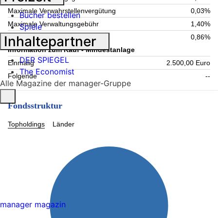
Maximale Verwahrstellenvergütung
0,03%
Bücher bestellen
Maximale Verwaltungsgebühr
1,40%
Spiele
Inhaltepartner
Laufende Kosten
0,86%
Information zum Kauf - Mindestanlage
DER SPIEGEL
Einmalig
2.500,00 Euro
The Economist
Folgende
--
Alle Magazine der manager-Gruppe
Fondsstruktur
Topholdings
Länder
manager magazin