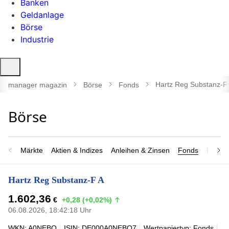
Banken
Geldanlage
Börse
Industrie
Suche
öffnen
Hartz Reg Substanz-F
manager magazin
Börse
Fonds
Märkte
Aktien & Indizes
Anleihen & Zinsen
Fonds
Rohsto
Hartz Reg Substanz-F A
1.602,36
€
+0,28 (+0,02%)
06.08.2026, 18:42:18 Uhr
WKN: A0NEBQ
ISIN: DE000A0NEBQ7
Wertpapiertyp: Fonds