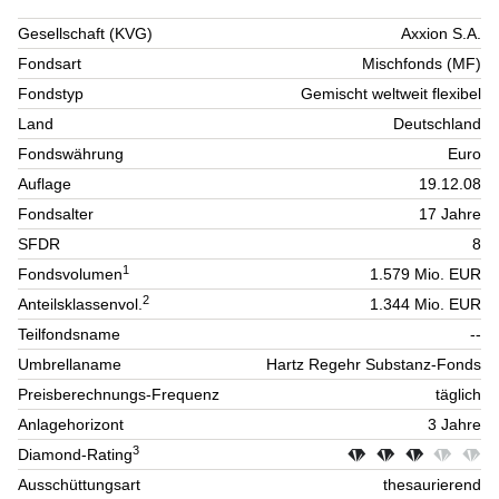
Gesellschaft (KVG)
Axxion S.A.
Fondsart
Mischfonds (MF)
Fondstyp
Gemischt weltweit flexibel
Land
Deutschland
Fondswährung
Euro
Auflage
19.12.08
Fondsalter
17 Jahre
SFDR
8
1
Fondsvolumen
1.579 Mio. EUR
2
Anteilsklassenvol.
1.344 Mio. EUR
Teilfondsname
--
Umbrellaname
Hartz Regehr Substanz-Fonds
Preisberechnungs-Frequenz
täglich
Anlagehorizont
3 Jahre
3
Diamond-Rating
Ausschüttungsart
thesaurierend