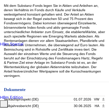
Mit dem Substanz-Fonds legen Sie in Aktien und Anleihen an,
deren Verhältnis im Fonds durch Käufe und Verkäufe
weitestgehend konstant gehalten wird. Der Anteil an Aktien
bewegt sich in der Regel zwischen 50 und 75 Prozent des
Fondsvermögens. Dabei kommen überwiegend Einzelwerte,
börsennotierte Index-fonds und aktiv gemanagte Fonds
unterschiedlicher Anbieter zum Einsatz, die etablierteMärkte, aber
auch spezielle Regionen wie Emerging Markets abdecken. Als
Rentenanlagen dienen vor allem Staatsanleihen, Pfandbriefe und
HBm Spezial
Anleihen von Unternehmen, die überwiegend auf Euro lauten. Als
Beimischung wird in Rohstoffe und Zertifikate inves-tiert. Die
Auswahl der einzelnen Werte und die Steuerung des Fonds
beruht auf der Einschätzung des Fondsmanagers Hartz, Regehr
& Partner.Ziel einer Anlage im Substanz-Fonds ist es, an der
Wertentwicklung der globalen Aktienmärkte teilzuhaben. Der
Anteil festverzinslicher Wertpapiere soll die Kursschwankungen
verringern.
Dokumente
HBm Edition
Verkaufsprospekt (DE)
01.07.2026
VW
PDF 
Halbjahresbericht (DE)
30.06.2025
HA
PDF 