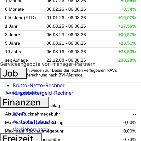
1 Monat
06.07.26 - 06.08.26
+0,59%
6 Monate
06.02.26 - 06.08.26
+8,34%
Lfd. Jahr (YTD)
01.01.26 - 06.08.26
+10,07%
1 Jahr
06.08.25 - 06.08.26
+17,56%
3 Jahre
06.08.23 - 06.08.26
+30,97%
5 Jahre
06.08.21 - 06.08.26
+20,51%
10 Jahre
06.08.16 - 06.08.26
+73,93%
seit Auflage
22.12.08 - 06.08.26
+230,28%
Serviceangebote von manager-Partnern
1
Kennzahlen werden auf Basis der letzten verfügbaren NAVs
Job
berechnet. Berechnung nach BVI-Methode.
Brutto-Netto-Rechner
Fondsgebühren
Kurzarbeitergeld-Rechner
Finanzen
Aktueller Ausgabeaufschlag
--
Börse
Aktuelle Rücknahmegebühr
--
Wirtschaftsbücher
Maximaler Ausgabeaufschlag
0,00%
Versicherungen
Maximale Rücknahmegebühr
0,00%
Freizeit
Aktuelle Verwaltungsgebühr
0,73%