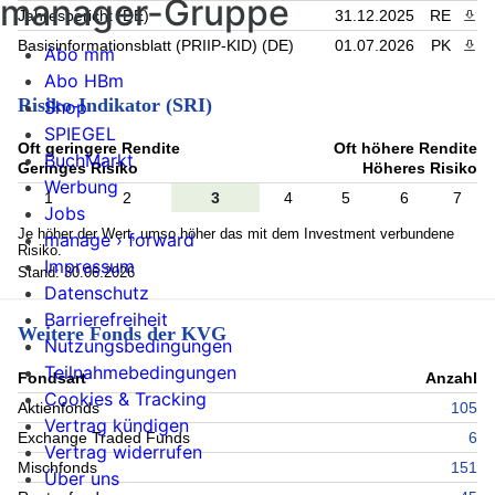
manager-Gruppe
Jahresbericht (DE)
31.12.2025
RE
PDF 
Basisinformationsblatt (PRIIP-KID) (DE)
01.07.2026
PK
PDF 
Abo mm
Abo HBm
Risiko-Indikator (SRI)
Shop
SPIEGEL
Oft geringere Rendite
Oft höhere Rendite
BuchMarkt
Geringes Risiko
Höheres Risiko
Werbung
1
2
3
4
5
6
7
Jobs
Je höher der Wert, umso höher das mit dem Investment verbundene
manage › forward
Risiko.
Impressum
Stand: 30.06.2026
Datenschutz
Barrierefreiheit
Weitere Fonds der KVG
Nutzungsbedingungen
Teilnahmebedingungen
Fondsart
Anzahl
Cookies & Tracking
Aktienfonds
105
Vertrag kündigen
Exchange Traded Funds
6
Vertrag widerrufen
Mischfonds
151
Über uns