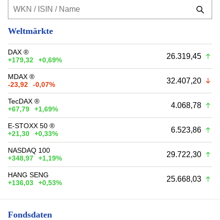
Weltmärkte
DAX ®
26.319,45
+179,32
+0,69%
MDAX ®
32.407,20
-23,92
-0,07%
TecDAX ®
4.068,78
+67,79
+1,69%
E-STOXX 50 ®
6.523,86
+21,30
+0,33%
NASDAQ 100
29.722,30
+348,97
+1,19%
HANG SENG
25.668,03
+136,03
+0,53%
Fondsdaten