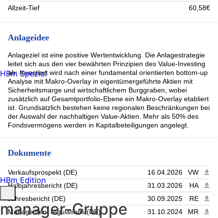
Diploma PLC (2.19%)
Allzeit-Tief
60,58€
SCOUT24 SE (2.19%)
ASHTEAD GROUP PLC (2.18%)
IONOS Group SE (2.08%)
Anlageidee
Merck KGaA (1.81%)
CRODA INTERNATIONAL PLC (1.78%)
Anlageziel ist eine positive Wertentwicklung. Die Anlagestrategie
DIASORIN SPA (1.66%)
leitet sich aus den vier bewährten Prinzipien des Value-Investing
Moneysupermarket.Com (1.54%)
HBm Spezial
ab: Investiert wird nach einer fundamental orientierten bottom-up
Washtec Ag (1.48%)
Analyse mit Makro-Overlay in eigentümergeführte Aktien mit
Sicherheitsmarge und wirtschaftlichem Burggraben, wobei
Bytes Technology (1.48%)
zusätzlich auf Gesamtportfolio-Ebene ein Makro-Overlay etabliert
Rest (17.22%)
ist. Grundsätzlich bestehen keine regionalen Beschränkungen bei
der Auswahl der nachhaltigen Value-Aktien. Mehr als 50% des
Fondsvermögens werden in Kapitalbeteiligungen angelegt.
Dokumente
Verkaufsprospekt (DE)
16.04.2026
VW
PDF 
HBm Edition
Halbjahresbericht (DE)
31.03.2026
HA
PDF 
Jahresbericht (DE)
30.09.2025
RE
PDF 
manager-Gruppe
Management regulations (DE)
31.10.2024
MR
PDF 