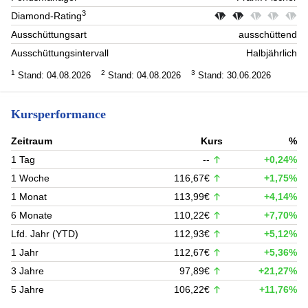
3
Diamond-Rating
Ausschüttungsart
ausschüttend
Ausschüttungsintervall
Halbjährlich
1
2
3
Stand: 04.08.2026
Stand: 04.08.2026
Stand: 30.06.2026
Kursperformance
Zeitraum
Kurs
%
1 Tag
--
+0,24%
1 Woche
116,67€
+1,75%
1 Monat
113,99€
+4,14%
6 Monate
110,22€
+7,70%
Lfd. Jahr (YTD)
112,93€
+5,12%
1 Jahr
112,67€
+5,36%
3 Jahre
97,89€
+21,27%
5 Jahre
106,22€
+11,76%