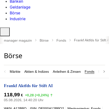
Banken
Geldanlage
Börse
Industrie
Suche
öffnen
Frankf Aktfds für Stift A
manager magazin
Börse
Fonds
Märkte
Aktien & Indizes
Anleihen & Zinsen
Fonds
Rohsto
Frankf Aktfds für Stift AI
118,99
€
+0,28 (+0,24%)
05.08.2026, 14:40:20 Uhr
WKN: A12BPQ
ISIN: DE000A12BPQ2
Wertpapiertyp: Fonds