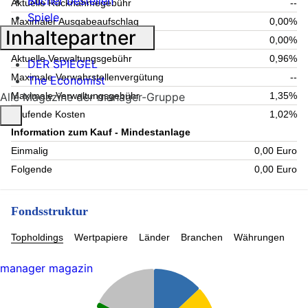
Bücher bestellen
Aktuelle Rücknahmegebühr
--
Spiele
Maximaler Ausgabeaufschlag
0,00%
Inhaltepartner
Maximale Rücknahmegebühr
0,00%
Aktuelle Verwaltungsgebühr
0,96%
DER SPIEGEL
Maximale Verwahrstellenvergütung
--
The Economist
Alle Magazine der manager-Gruppe
Maximale Verwaltungsgebühr
1,35%
Laufende Kosten
1,02%
Information zum Kauf - Mindestanlage
Einmalig
0,00 Euro
Folgende
0,00 Euro
Fondsstruktur
Topholdings
Wertpapiere
Länder
Branchen
Währungen
manager magazin