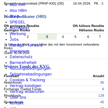
Basisinformationsblatt (PRIIP-KID) (DE)
16.04.2026
PK
PDF 
Abo mm
Abo HBm
Shop
Risiko-Indikator (SRI)
SPIEGEL
Oft geringere Rendite
Oft höhere Rendite
BuchMarkt
Geringes Risiko
Höheres Risiko
Werbung
1
2
3
4
5
6
7
Jobs
Je höher der Wert, umso höher das mit dem Investment verbundene
manage › forward
Risiko.
Impressum
Stand: 30.06.2026
Datenschutz
Barrierefreiheit
Weitere Fonds der KVG
Nutzungsbedingungen
Teilnahmebedingungen
Fondsart
Anzahl
Cookies & Tracking
Aktienfonds
95
Vertrag kündigen
Exchange Traded Funds
6
Vertrag widerrufen
Mischfonds
128
Über uns
Rentenfonds
45
Kontakt