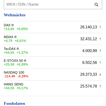
Weltmärkte
DAX ®
26.140,13
+13,83
+0,05%
MDAX ®
32.431,12
+4,79
+0,01%
TecDAX ®
4.000,99
+54,26
+1,37%
E-STOXX 50 ®
6.502,56
+25,58
+0,39%
NASDAQ 100
29.373,33
-114,46
-0,39%
HANG SENG
25.574,78
+44,50
+0,17%
Fondsdaten