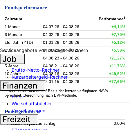
Fondsperformance
1
Zeitraum
Performance
1 Monat
04.07.26 - 04.08.26
+4,14%
6 Monate
04.02.26 - 04.08.26
+7,70%
Lfd. Jahr (YTD)
01.01.26 - 04.08.26
+5,12%
Serviceangebote von manager-Partnern
1 Jahr
04.08.25 - 04.08.26
+5,36%
Job
3 Jahre
04.08.23 - 04.08.26
+21,27%
5 Jahre
04.08.21 - 04.08.26
+11,76%
Brutto-Netto-Rechner
10 Jahre
04.08.16 - 04.08.26
+49,52%
Kurzarbeitergeld-Rechner
seit Auflage
02.01.15 - 04.08.26
+77,66%
Finanzen
1
Kennzahlen werden auf Basis der letzten verfügbaren NAVs
berechnet. Berechnung nach BVI-Methode.
Börse
Wirtschaftsbücher
Versicherungen
Fondsgebühren
Freizeit
Aktueller Ausgabeaufschlag
0,00%