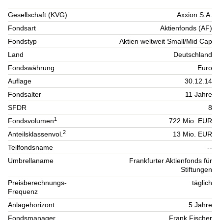
Gesellschaft (KVG)
Axxion S.A.
Fondsart
Aktienfonds (AF)
Fondstyp
Aktien weltweit Small/Mid Cap
Land
Deutschland
Fondswährung
Euro
Auflage
30.12.14
Fondsalter
11 Jahre
SFDR
8
1
Fondsvolumen
722 Mio. EUR
2
Anteilsklassenvol.
13 Mio. EUR
Teilfondsname
--
Umbrellaname
Frankfurter Aktienfonds für
Stiftungen
Preisberechnungs-
täglich
Frequenz
Anlagehorizont
5 Jahre
Fondsmanager
Frank Fischer