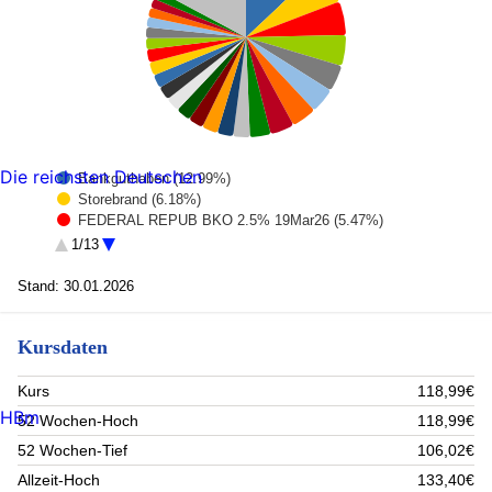
Die reichsten Deutschen
Bankguthaben (12.99%)
Storebrand (6.18%)
FEDERAL REPUB BKO 2.5% 19Mar26 (5.47%)
SCOR SE (4.98%)
1/13
COMPUTACENTER PLC (4.29%)
Allianz NPV (4.13%)
Stand: 30.01.2026
Secunet Security Networks AG (4.07%)
MUNCHENER RUECKVER AG-REG (3.91%)
Kursdaten
Laboratorios Farmaceut.Rovi SA Acciones Port. EO -,06
(3.35%)
Sartorius Stedim Biotech (2.7%)
Kurs
118,99€
CHAPTERS Group AG (2.59%)
HBm
52 Wochen-Hoch
118,99€
Microsoft Corp (2.56%)
MOLTIPLY GROUP SPA (2.44%)
52 Wochen-Tief
106,02€
ASR Nederland NPV (2.39%)
Allzeit-Hoch
133,40€
Biomerieux (2.35%)