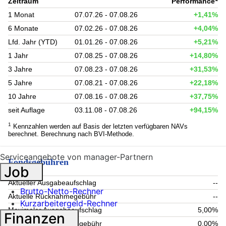
Zeitraum
Performance
1 Monat
07.07.26 - 07.08.26
+1,41%
6 Monate
07.02.26 - 07.08.26
+4,04%
Lfd. Jahr (YTD)
01.01.26 - 07.08.26
+5,21%
1 Jahr
07.08.25 - 07.08.26
+14,80%
3 Jahre
07.08.23 - 07.08.26
+31,53%
5 Jahre
07.08.21 - 07.08.26
+22,18%
10 Jahre
07.08.16 - 07.08.26
+37,75%
seit Auflage
03.11.08 - 07.08.26
+94,15%
1
Kennzahlen werden auf Basis der letzten verfügbaren NAVs
berechnet. Berechnung nach BVI-Methode.
Serviceangebote von manager-Partnern
Fondsgebühren
Job
Aktueller Ausgabeaufschlag
--
Brutto-Netto-Rechner
Aktuelle Rücknahmegebühr
--
Kurzarbeitergeld-Rechner
Maximaler Ausgabeaufschlag
5,00%
Finanzen
Maximale Rücknahmegebühr
0,00%