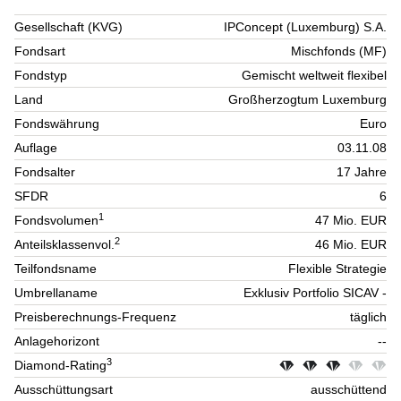
Gesellschaft (KVG)
IPConcept (Luxemburg) S.A.
Fondsart
Mischfonds (MF)
Fondstyp
Gemischt weltweit flexibel
Land
Großherzogtum Luxemburg
Fondswährung
Euro
Auflage
03.11.08
Fondsalter
17 Jahre
SFDR
6
1
Fondsvolumen
47 Mio. EUR
2
Anteilsklassenvol.
46 Mio. EUR
Teilfondsname
Flexible Strategie
Umbrellaname
Exklusiv Portfolio SICAV -
Preisberechnungs-Frequenz
täglich
Anlagehorizont
--
3
Diamond-Rating
Ausschüttungsart
ausschüttend