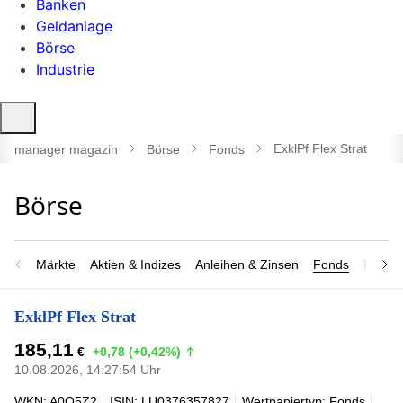
Banken
Geldanlage
Börse
Industrie
Suche
öffnen
ExklPf Flex Strat
manager magazin
Börse
Fonds
Märkte
Aktien & Indizes
Anleihen & Zinsen
Fonds
Rohsto
ExklPf Flex Strat
185,11
€
+0,78 (+0,42%)
10.08.2026, 14:27:54 Uhr
WKN: A0Q5Z2
ISIN: LU0376357827
Wertpapiertyp: Fonds