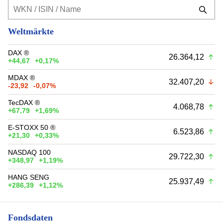
Weltmärkte
DAX ®
26.364,12
+44,67
+0,17%
MDAX ®
32.407,20
-23,92
-0,07%
TecDAX ®
4.068,78
+67,79
+1,69%
E-STOXX 50 ®
6.523,86
+21,30
+0,33%
NASDAQ 100
29.722,30
+348,97
+1,19%
HANG SENG
25.937,49
+286,39
+1,12%
Fondsdaten