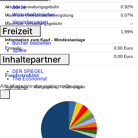
Börse
Aktuelle Verwaltungsgebühr
0,92%
Wirtschaftsbücher
Maximale Verwahrstellenvergütung
0,07%
Versicherungen
Maximale Verwaltungsgebühr
--
Freizeit
Laufende Kosten
1,99%
Information zum Kauf - Mindestanlage
Bücher bestellen
Einmalig
0,00 Euro
Spiele
Folgende
0,00 Euro
Inhaltepartner
DER SPIEGEL
Fondsstruktur
The Economist
Alle Magazine der manager-Gruppe
Topholdings
Wertpapiere
Währungen