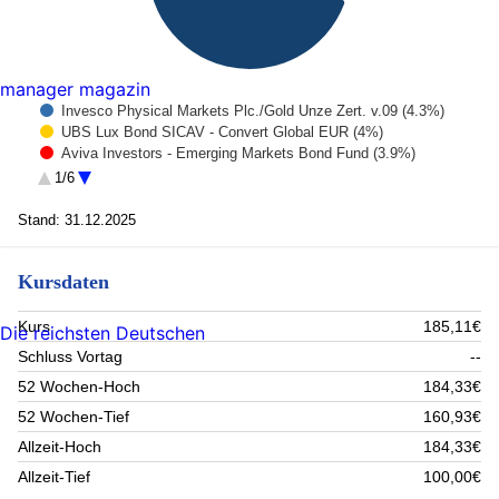
manager magazin
Invesco Physical Markets Plc./Gold Unze Zert. v.09 (4.3%)
UBS Lux Bond SICAV - Convert Global EUR (4%)
Aviva Investors - Emerging Markets Bond Fund (3.9%)
FISCH Bond EM Corporates Defensive Fund (3.1%)
1/6
iShares MSCI China A UCITS ETF (2.9%)
ASML Holding (2.7%)
Stand: 31.12.2025
UBS Core MSCI EM UCITS ETF (2.7%)
Alphabet Inc A (2.3%)
Kursdaten
BAKERSTEEL GLOBAL FUNDS SICAV - Precious Metals Fu
(2.2%)
Schroder ISF EURO High Yield (2.2%)
Kurs
185,11€
Die reichsten Deutschen
Rest (69.7%)
Schluss Vortag
--
52 Wochen-Hoch
184,33€
52 Wochen-Tief
160,93€
Allzeit-Hoch
184,33€
Allzeit-Tief
100,00€