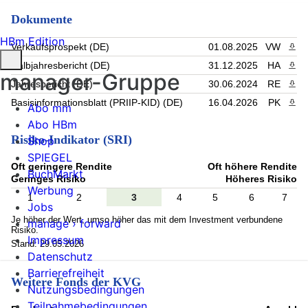
Dokumente
HBm Edition
Verkaufsprospekt (DE)
01.08.2025
VW
PDF 
Halbjahresbericht (DE)
31.12.2025
HA
PDF 
manager-Gruppe
Jahresbericht (DE)
30.06.2024
RE
PDF 
Basisinformationsblatt (PRIIP-KID) (DE)
16.04.2026
PK
PDF 
Abo mm
Abo HBm
Risiko-Indikator (SRI)
Shop
SPIEGEL
Oft geringere Rendite
Oft höhere Rendite
BuchMarkt
Geringes Risiko
Höheres Risiko
Werbung
1
2
3
4
5
6
7
Jobs
Je höher der Wert, umso höher das mit dem Investment verbundene
manage › forward
Risiko.
Impressum
Stand: 29.05.2026
Datenschutz
Barrierefreiheit
Weitere Fonds der KVG
Nutzungsbedingungen
Teilnahmebedingungen