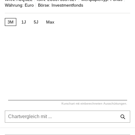
Währung: Euro
Börse: Investmentfonds
3M
1J
5J
Max
Kurschart mit einberechneten Ausschüttungen.