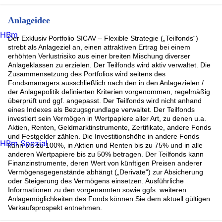
Anlageidee
HBm
Der Exklusiv Portfolio SICAV – Flexible Strategie („Teilfonds“)
strebt als Anlageziel an, einen attraktiven Ertrag bei einem
erhöhten Verlustrisiko aus einer breiten Mischung diverser
Anlageklassen zu erzielen. Der Teilfonds wird aktiv verwaltet. Die
Zusammensetzung des Portfolios wird seitens des
Fondsmanagers ausschließlich nach den in den Anlagezielen /
der Anlagepolitik definierten Kriterien vorgenommen, regelmäßig
überprüft und ggf. angepasst. Der Teilfonds wird nicht anhand
eines Indexes als Bezugsgrundlage verwaltet. Der Teilfonds
investiert sein Vermögen in Wertpapiere aller Art, zu denen u.a.
Aktien, Renten, Geldmarktinstrumente, Zertifikate, andere Fonds
und Festgelder zählen. Die Investitionshöhe in andere Fonds
HBm Spezial
kann bis zu 100%, in Aktien und Renten bis zu 75% und in alle
anderen Wertpapiere bis zu 50% betragen. Der Teilfonds kann
Finanzinstrumente, deren Wert von künftigen Preisen anderer
Vermögensgegenstände abhängt („Derivate“) zur Absicherung
oder Steigerung des Vermögens einsetzen. Ausführliche
Informationen zu den vorgenannten sowie ggfs. weiteren
Anlagemöglichkeiten des Fonds können Sie dem aktuell gültigen
Verkaufsprospekt entnehmen.