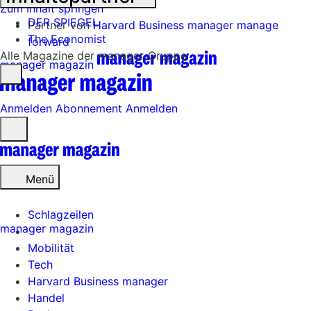
Zum Inhalt springen
DER SPIEGEL
Partner von
Harvard Business manager
manage
The Economist
forward
Alle Magazine der manager-Gruppe
manager magazin
Anmelden
Abonnement
Anmelden
Menü
öffnen
Menü
Schlagzeilen
manager magazin
Mobilität
Tech
Harvard Business manager
Handel