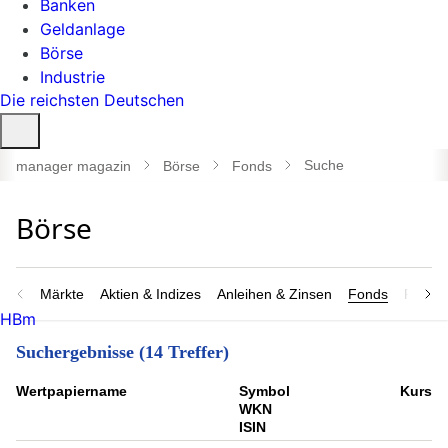
Banken
Geldanlage
Börse
Industrie
Die reichsten Deutschen
Suche
öffnen
Suche
manager magazin
Börse
Fonds
Märkte
Aktien & Indizes
Anleihen & Zinsen
Fonds
Rohsto
HBm
Suchergebnisse (14 Treffer)
Wert­papier­name
Symbol
Kurs
WKN
ISIN