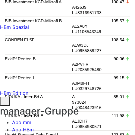
BIB Investment KCD-Mikrofi A
100,47
A426J9
LU3316951733
BIB Investment KCD-Mikrofi B
105,57
A12A0Y
HBm Spezial
LU1106543249
CONREN FI SF
108,54
A1W3DJ
LU0955859227
ExklPf Renten B
90,06
A2PVHV
LU2085925480
ExklPf Renten I
99,15
A0M8FH
LU0329748726
HBm Edition
FIDUKA - Inter-Bd A
A
85,01
973024
manager-Gruppe
LU0048423916
FIDUKA - Inter-Bd E
111,98
A1JDH7
Abo mm
LU0654980571
Abo HBm
Liquid Stressed Debt Fund I
123,83