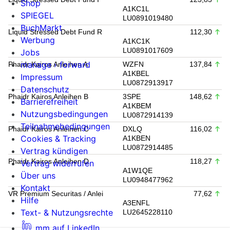
Shop
A1KC1L
SPIEGEL
LU0891019480
BuchMarkt
Liquid Stressed Debt Fund R
112,30
Werbung
A1KC1K
LU0891017609
Jobs
manage › forward
Phaidr Kairos Anleihen A
WZFN
137,84
A1KBEL
Impressum
LU0872913917
Datenschutz
Phaidr Kairos Anleihen B
3SPE
148,62
Barrierefreiheit
A1KBEM
Nutzungsbedingungen
LU0872914139
Teilnahmebedingungen
Phaidr Kairos Anleihen C
DXLQ
116,02
Cookies & Tracking
A1KBEN
LU0872914485
Vertrag kündigen
Phaidr Kairos Anleihen D
118,27
Vertrag widerrufen
A1W1QE
Über uns
LU0948477962
Kontakt
VR Premium Securitas / Anlei
77,62
Hilfe
A3ENFL
Text- & Nutzungsrechte
LU2645228110
mm auf LinkedIn