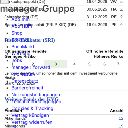
Verkaufsprospekt (DE)
16.04.2026
VW
PDF 
manager-Gruppe
Halbjahresbericht (DE)
30.06.2025
HA
PDF 
Jahresbericht (DE)
31.12.2025
RE
PDF 
Abo mm
Basisinformationsblatt (PRIIP-KID) (DE)
16.04.2026
PK
PDF 
Abo HBm
Shop
SPIEGEL
Risiko-Indikator (SRI)
BuchMarkt
Oft geringere Rendite
Oft höhere Rendite
Werbung
Geringes Risiko
Höheres Risiko
Jobs
1
2
3
4
5
6
7
manage › forward
Je höher der Wert, umso höher das mit dem Investment verbundene
Impressum
Risiko.
Datenschutz
Stand: 22.07.2026
Barrierefreiheit
Nutzungsbedingungen
Weitere Fonds der KVG
Teilnahmebedingungen
Cookies & Tracking
Fondsart
Anzahl
Vertrag kündigen
Aktienfonds
12
Vertrag widerrufen
Mischfonds
19