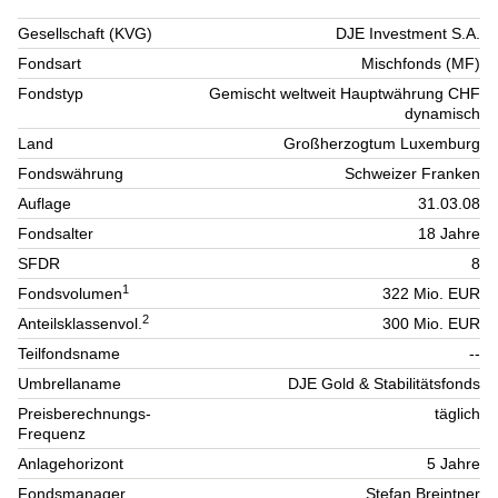
Gesellschaft (KVG)
DJE Investment S.A.
Fondsart
Mischfonds (MF)
Fondstyp
Gemischt weltweit Hauptwährung CHF
dynamisch
Land
Großherzogtum Luxemburg
Fondswährung
Schweizer Franken
Auflage
31.03.08
Fondsalter
18 Jahre
SFDR
8
1
Fondsvolumen
322 Mio. EUR
2
Anteilsklassenvol.
300 Mio. EUR
Teilfondsname
--
Umbrellaname
DJE Gold & Stabilitätsfonds
Preisberechnungs-
täglich
Frequenz
Anlagehorizont
5 Jahre
Fondsmanager
Stefan Breintner