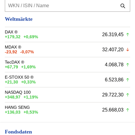
Weltmärkte
DAX ®
26.319,45
+179,32
+0,69%
MDAX ®
32.407,20
-23,92
-0,07%
TecDAX ®
4.068,78
+67,79
+1,69%
E-STOXX 50 ®
6.523,86
+21,30
+0,33%
NASDAQ 100
29.722,30
+348,97
+1,19%
HANG SENG
25.668,03
+136,03
+0,53%
Fondsdaten