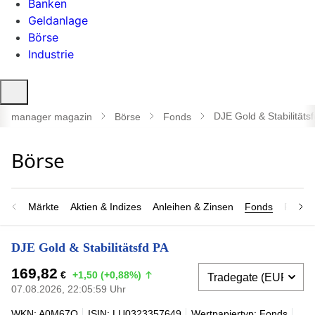
Banken
Geldanlage
Börse
Industrie
Suche
öffnen
DJE Gold & Stabilitäts
manager magazin
Börse
Fonds
Märkte
Aktien & Indizes
Anleihen & Zinsen
Fonds
Rohsto
DJE Gold & Stabilitätsfd PA
169,82
€
+1,50 (+0,88%)
07.08.2026, 22:05:59 Uhr
WKN: A0M67Q
ISIN: LU0323357649
Wertpapiertyp: Fonds