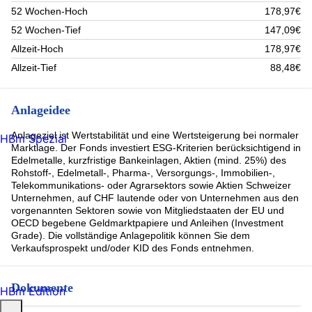
52 Wochen-Hoch
178,97€
52 Wochen-Tief
147,09€
Allzeit-Hoch
178,97€
Allzeit-Tief
88,48€
Anlageidee
Anlageziel ist Wertstabilität und eine Wertsteigerung bei normaler
HBm Spezial
Marktlage. Der Fonds investiert ESG-Kriterien berücksichtigend in
Edelmetalle, kurzfristige Bankeinlagen, Aktien (mind. 25%) des
Rohstoff-, Edelmetall-, Pharma-, Versorgungs-, Immobilien-,
Telekommunikations- oder Agrarsektors sowie Aktien Schweizer
Unternehmen, auf CHF lautende oder von Unternehmen aus den
vorgenannten Sektoren sowie von Mitgliedstaaten der EU und
OECD begebene Geldmarktpapiere und Anleihen (Investment
Grade). Die vollständige Anlagepolitik können Sie dem
Verkaufsprospekt und/oder KID des Fonds entnehmen.
Dokumente
HBm Edition