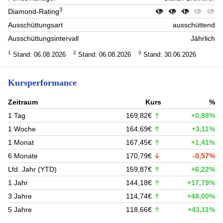
3
Diamond-Rating
Ausschüttungsart
ausschüttend
Ausschüttungsintervall
Jährlich
1
2
3
Stand: 06.08.2026
Stand: 06.08.2026
Stand: 30.06.2026
Kursperformance
Zeitraum
Kurs
%
1 Tag
169,82€
+0,88%
1 Woche
164,69€
+3,11%
1 Monat
167,45€
+1,41%
6 Monate
170,79€
-0,57%
Lfd. Jahr (YTD)
159,87€
+6,22%
1 Jahr
144,18€
+17,79%
3 Jahre
114,74€
+48,00%
5 Jahre
118,66€
+43,11%