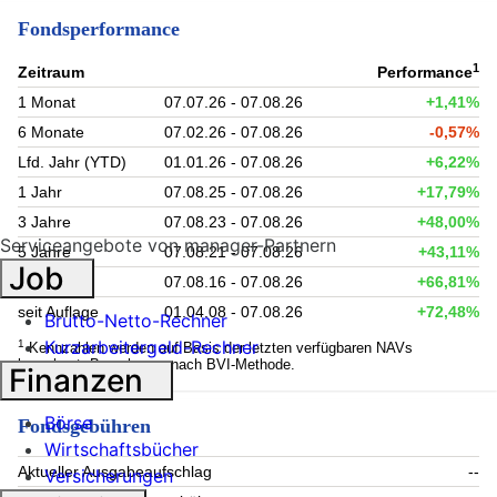
Fondsperformance
1
Zeitraum
Performance
1 Monat
07.07.26 - 07.08.26
+1,41%
6 Monate
07.02.26 - 07.08.26
-0,57%
Lfd. Jahr (YTD)
01.01.26 - 07.08.26
+6,22%
1 Jahr
07.08.25 - 07.08.26
+17,79%
3 Jahre
07.08.23 - 07.08.26
+48,00%
Serviceangebote von manager-Partnern
5 Jahre
07.08.21 - 07.08.26
+43,11%
Job
10 Jahre
07.08.16 - 07.08.26
+66,81%
seit Auflage
01.04.08 - 07.08.26
+72,48%
Brutto-Netto-Rechner
Kurzarbeitergeld-Rechner
1
Kennzahlen werden auf Basis der letzten verfügbaren NAVs
berechnet. Berechnung nach BVI-Methode.
Finanzen
Börse
Fondsgebühren
Wirtschaftsbücher
Aktueller Ausgabeaufschlag
--
Versicherungen