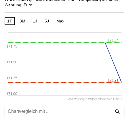
Währung: Euro
1T
3M
1J
5J
Max
171,84
171,75
171,50
171,25
171,21
171,00
vwd Vereinigte Wirtschaftsdienste GmbH