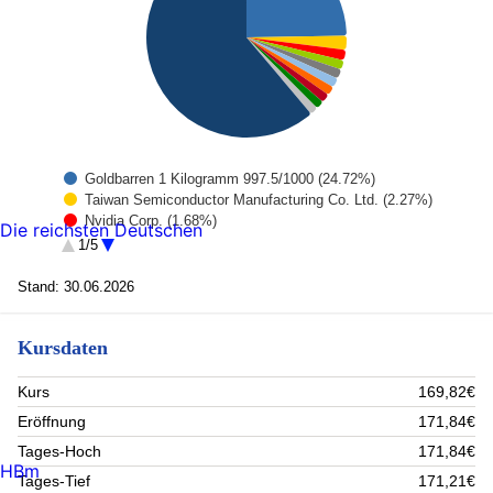
Goldbarren 1 Kilogramm 997.5/1000 (24.72%)
Taiwan Semiconductor Manufacturing Co. Ltd. (2.27%)
Nvidia Corp. (1.68%)
Die reichsten Deutschen
Amazon.com (1.54%)
1/5
Linde (1.54%)
DSM FIRMENICH AG (1.53%)
Stand: 30.06.2026
Samsung Electronics Co. Ltd. (1.46%)
SK HYNIX INC (1.42%)
Kursdaten
Siemens AG (1.35%)
BROADCOM ORD (1.32%)
Rest (61.17%)
Kurs
169,82€
Eröffnung
171,84€
Tages-Hoch
171,84€
HBm
Tages-Tief
171,21€