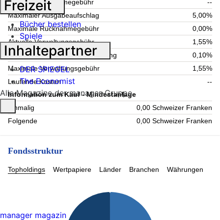
Freizeit
Aktuelle Rücknahmegebühr
--
Maximaler Ausgabeaufschlag
5,00%
Bücher bestellen
Maximale Rücknahmegebühr
0,00%
Spiele
Aktuelle Verwaltungsgebühr
1,55%
Inhaltepartner
Maximale Verwahrstellenvergütung
0,10%
DER SPIEGEL
Maximale Verwaltungsgebühr
1,55%
The Economist
Laufende Kosten
--
Alle Magazine der manager-Gruppe
Information zum Kauf - Mindestanlage
Einmalig
0,00 Schweizer Franken
Folgende
0,00 Schweizer Franken
Fondsstruktur
Topholdings
Wertpapiere
Länder
Branchen
Währungen
manager magazin