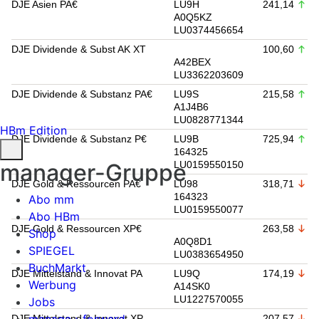
DJE Asien PA€
LU9H
241,14
A0Q5KZ
LU0374456654
DJE Dividende & Subst AK XT
100,60
A42BEX
LU3362203609
DJE Dividende & Substanz PA€
LU9S
215,58
A1J4B6
LU0828771344
HBm Edition
DJE Dividende & Substanz P€
LU9B
725,94
164325
manager-Gruppe
LU0159550150
DJE Gold & Ressourcen PA€
LU98
318,71
164323
Abo mm
LU0159550077
Abo HBm
DJE Gold & Ressourcen XP€
263,58
Shop
A0Q8D1
SPIEGEL
LU0383654950
BuchMarkt
DJE Mittelstand & Innovat PA
LU9Q
174,19
Werbung
A14SK0
LU1227570055
Jobs
DJE Mittelstand & Innovat XP
207,57