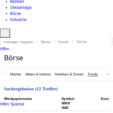
Banken
Geldanlage
Börse
Industrie
Suche
öffnen
Suche
manager magazin
Börse
Fonds
HBm
Märkte
Aktien & Indizes
Anleihen & Zinsen
Fonds
Rohsto
Suchergebnisse (12 Treffer)
Wert­papier­name
Symbol
Kurs
WKN
HBm Spezial
ISIN