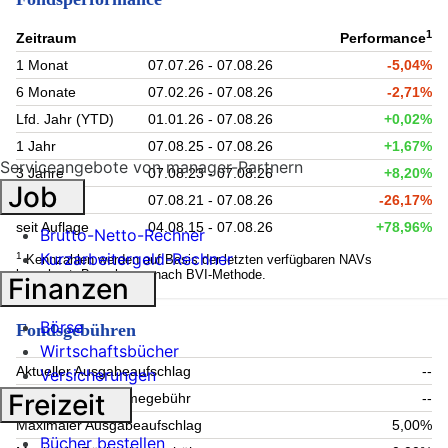
1
Zeitraum
Performance
1 Monat
07.07.26 - 07.08.26
-5,04%
6 Monate
07.02.26 - 07.08.26
-2,71%
Lfd. Jahr (YTD)
01.01.26 - 07.08.26
+0,02%
1 Jahr
07.08.25 - 07.08.26
+1,67%
Serviceangebote von manager-Partnern
3 Jahre
07.08.23 - 07.08.26
+8,20%
Job
5 Jahre
07.08.21 - 07.08.26
-26,17%
seit Auflage
04.08.15 - 07.08.26
+78,96%
Brutto-Netto-Rechner
Kurzarbeitergeld-Rechner
1
Kennzahlen werden auf Basis der letzten verfügbaren NAVs
berechnet. Berechnung nach BVI-Methode.
Finanzen
Börse
Fondsgebühren
Wirtschaftsbücher
Aktueller Ausgabeaufschlag
--
Versicherungen
Freizeit
Aktuelle Rücknahmegebühr
--
Maximaler Ausgabeaufschlag
5,00%
Bücher bestellen