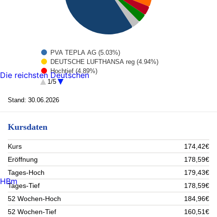
PVA TEPLA AG (5.03%)
DEUTSCHE LUFTHANSA reg (4.94%)
Hochtief (4.89%)
Die reichsten Deutschen
Do and Co Restaurants and Catering (4.78%)
1/5
tonies SE Actions au Porteur EO 1 (4.52%)
NORDEX SE ROSTOCK/KONV (3.48%)
Stand: 30.06.2026
Zeal Network (3.42%)
AlzChem (3.36%)
Kursdaten
PFISTERER HLDG (3.25%)
Jenoptik (3.12%)
Rest (59.21%)
Kurs
174,42€
Eröffnung
178,59€
Tages-Hoch
179,43€
HBm
Tages-Tief
178,59€
52 Wochen-Hoch
184,96€
52 Wochen-Tief
160,51€