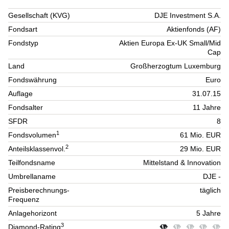
Gesellschaft (KVG)
DJE Investment S.A.
Fondsart
Aktienfonds (AF)
Fondstyp
Aktien Europa Ex-UK Small/Mid
Cap
Land
Großherzogtum Luxemburg
Fondswährung
Euro
Auflage
31.07.15
Fondsalter
11 Jahre
SFDR
8
1
Fondsvolumen
61 Mio. EUR
2
Anteilsklassenvol.
29 Mio. EUR
Teilfondsname
Mittelstand & Innovation
Umbrellaname
DJE -
Preisberechnungs-
täglich
Frequenz
Anlagehorizont
5 Jahre
3
Diamond-Rating