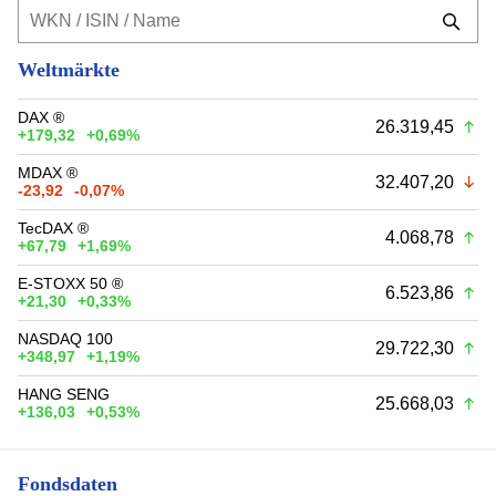
Weltmärkte
DAX ®
26.319,45
+179,32
+0,69%
MDAX ®
32.407,20
-23,92
-0,07%
TecDAX ®
4.068,78
+67,79
+1,69%
E-STOXX 50 ®
6.523,86
+21,30
+0,33%
NASDAQ 100
29.722,30
+348,97
+1,19%
HANG SENG
25.668,03
+136,03
+0,53%
Fondsdaten