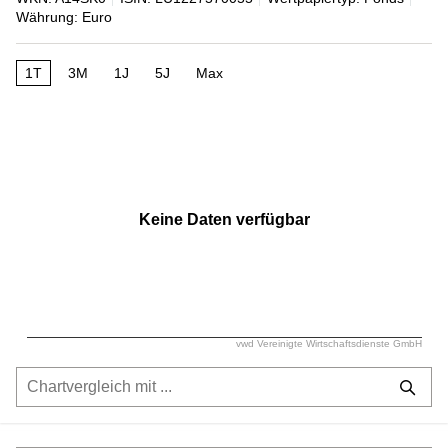
Währung: Euro
1T
3M
1J
5J
Max
Keine Daten verfügbar
vwd Vereinigte Wirtschaftsdienste GmbH