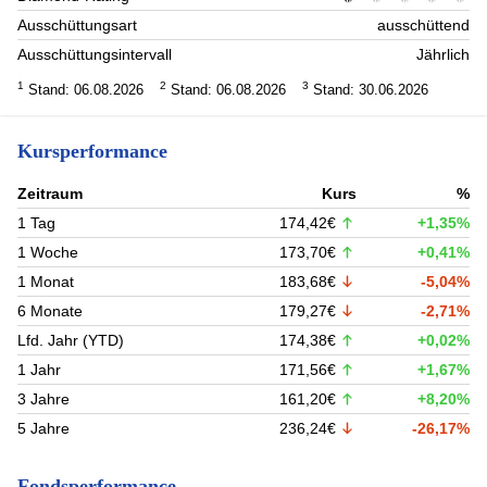
Ausschüttungsart
ausschüttend
Ausschüttungsintervall
Jährlich
1
2
3
Stand: 06.08.2026
Stand: 06.08.2026
Stand: 30.06.2026
Kursperformance
Zeitraum
Kurs
%
1 Tag
174,42€
+1,35%
1 Woche
173,70€
+0,41%
1 Monat
183,68€
-5,04%
6 Monate
179,27€
-2,71%
Lfd. Jahr (YTD)
174,38€
+0,02%
1 Jahr
171,56€
+1,67%
3 Jahre
161,20€
+8,20%
5 Jahre
236,24€
-26,17%
Fondsperformance