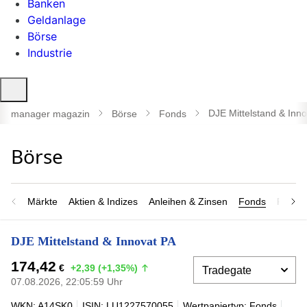
Banken
Geldanlage
Börse
Industrie
Suche
öffnen
DJE Mittelstand & Inn
manager magazin
Börse
Fonds
Märkte
Aktien & Indizes
Anleihen & Zinsen
Fonds
Rohsto
DJE Mittelstand & Innovat PA
174,42
€
+2,39 (+1,35%)
07.08.2026, 22:05:59 Uhr
WKN: A14SK0
ISIN: LU1227570055
Wertpapiertyp: Fonds