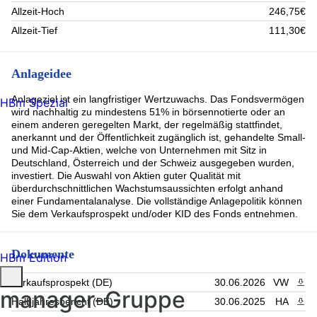
Allzeit-Hoch
246,75€
Allzeit-Tief
111,30€
Anlageidee
Anlageziel ist ein langfristiger Wertzuwachs. Das Fondsvermögen
HBm Spezial
wird nachhaltig zu mindestens 51% in börsennotierte oder an
einem anderen geregelten Markt, der regelmäßig stattfindet,
anerkannt und der Öffentlichkeit zugänglich ist, gehandelte Small-
und Mid-Cap-Aktien, welche von Unternehmen mit Sitz in
Deutschland, Österreich und der Schweiz ausgegeben wurden,
investiert. Die Auswahl von Aktien guter Qualität mit
überdurchschnittlichen Wachstumsaussichten erfolgt anhand
einer Fundamentalanalyse. Die vollständige Anlagepolitik können
Sie dem Verkaufsprospekt und/oder KID des Fonds entnehmen.
Dokumente
HBm Edition
Verkaufsprospekt (DE)
30.06.2026
VW
PDF 
manager-Gruppe
Halbjahresbericht (DE)
30.06.2025
HA
PDF 