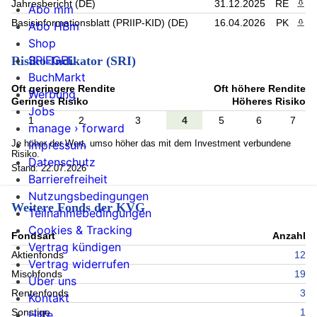
Jahresbericht (DE)
31.12.2025
RE
PDF 
Abo mm
Basisinformationsblatt (PRIIP-KID) (DE)
16.04.2026
PK
PDF 
Abo HBm
Shop
SPIEGEL
Risiko-Indikator (SRI)
BuchMarkt
Oft geringere Rendite
Oft höhere Rendite
Werbung
Geringes Risiko
Höheres Risiko
Jobs
1
2
3
4
5
6
7
manage › forward
Je höher der Wert, umso höher das mit dem Investment verbundene
Impressum
Risiko.
Datenschutz
Stand: 22.07.2026
Barrierefreiheit
Nutzungsbedingungen
Weitere Fonds der KVG
Teilnahmebedingungen
Cookies & Tracking
Fondsart
Anzahl
Vertrag kündigen
Aktienfonds
12
Vertrag widerrufen
Mischfonds
19
Über uns
Rentenfonds
3
Kontakt
Sonstige
1
Hilfe