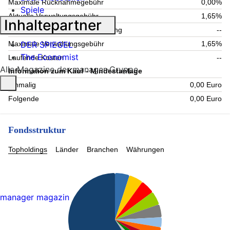
Maximale Rücknahmegebühr
0,00%
Spiele
Aktuelle Verwaltungsgebühr
1,65%
Inhaltepartner
Maximale Verwahrstellenvergütung
--
DER SPIEGEL
Maximale Verwaltungsgebühr
1,65%
The Economist
Laufende Kosten
--
Alle Magazine der manager-Gruppe
Information zum Kauf - Mindestanlage
Einmalig
0,00 Euro
Folgende
0,00 Euro
Fondsstruktur
Topholdings
Länder
Branchen
Währungen
manager magazin