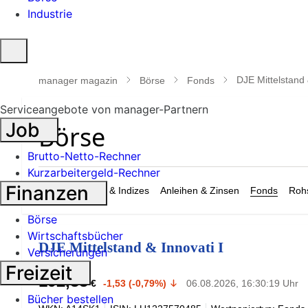
Industrie
Suche
öffnen
DJE Mittelstand 
manager magazin
Börse
Fonds
Serviceangebote von manager-Partnern
Job
Brutto-Netto-Rechner
Kurzarbeitergeld-Rechner
Finanzen
Märkte
Aktien & Indizes
Anleihen & Zinsen
Fonds
Rohs
Börse
Wirtschaftsbücher
DJE Mittelstand & Innovati I
Versicherungen
Freizeit
192,88
€
-1,53 (-0,79%)
06.08.2026, 16:30:19 Uhr
Bücher bestellen