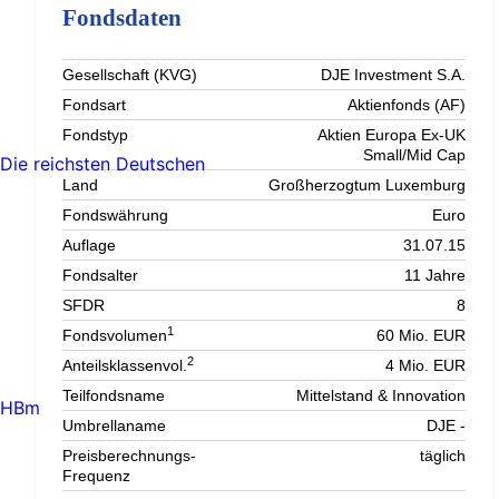
Fondsdaten
Gesellschaft (KVG)
DJE Investment S.A.
Fondsart
Aktienfonds (AF)
Fondstyp
Aktien Europa Ex-UK
Small/Mid Cap
Die reichsten Deutschen
Land
Großherzogtum Luxemburg
Fondswährung
Euro
Auflage
31.07.15
Fondsalter
11 Jahre
SFDR
8
1
Fondsvolumen
60 Mio. EUR
2
Anteilsklassenvol.
4 Mio. EUR
Teilfondsname
Mittelstand & Innovation
HBm
Umbrellaname
DJE -
Preisberechnungs-
täglich
Frequenz