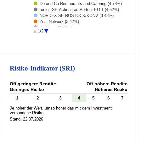
Do and Co Restaurants and Catering (4.78%)
tonies SE Actions au Porteur EO 1 (4.52%)
NORDEX SE ROSTOCK/KONV (3.48%)
Zeal Network (3.42%)
AlzChem (3.36%)
1/2
PFISTERER HLDG (3.25%)
Jenoptik (3.12%)
Rest (59.21%)
Risiko-Indikator (SRI)
Oft geringere Rendite
Oft höhere Rendite
Geringes Risiko
Höheres Risiko
1
2
3
4
5
6
7
Je höher der Wert, umso höher das mit dem Investment
verbundene Risiko.
Stand: 22.07.2026