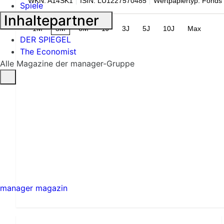
WKN: A14SK1
ISIN: LU1227570485
Wertpapiertyp: Fonds
Spiele
Inhaltepartner
1M
3M
6M
1J
3J
5J
10J
Max
DER SPIEGEL
The Economist
Alle Magazine der manager-Gruppe
manager magazin