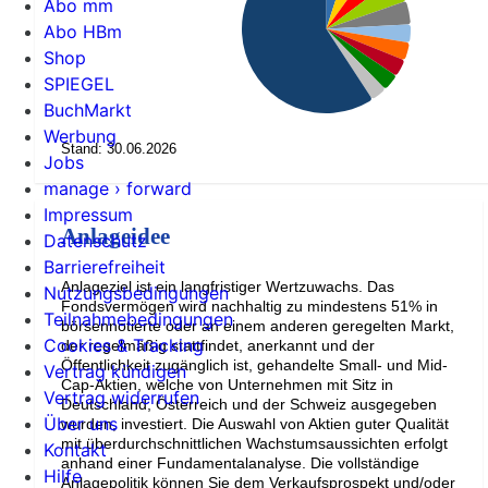
Abo mm
Abo HBm
Shop
SPIEGEL
BuchMarkt
Werbung
Stand: 30.06.2026
Jobs
manage › forward
Impressum
Anlageidee
Datenschutz
Barrierefreiheit
Anlageziel ist ein langfristiger Wertzuwachs. Das
Nutzungsbedingungen
Fondsvermögen wird nachhaltig zu mindestens 51% in
Teilnahmebedingungen
börsennotierte oder an einem anderen geregelten Markt,
Cookies & Tracking
der regelmäßig stattfindet, anerkannt und der
Öffentlichkeit zugänglich ist, gehandelte Small- und Mid-
Vertrag kündigen
Cap-Aktien, welche von Unternehmen mit Sitz in
Vertrag widerrufen
Deutschland, Österreich und der Schweiz ausgegeben
Über uns
wurden, investiert. Die Auswahl von Aktien guter Qualität
mit überdurchschnittlichen Wachstumsaussichten erfolgt
Kontakt
anhand einer Fundamentalanalyse. Die vollständige
Hilfe
Anlagepolitik können Sie dem Verkaufsprospekt und/oder