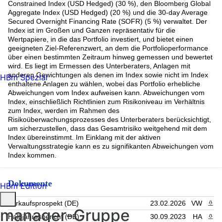
Constrained Index (USD Hedged) (30 %), den Bloomberg Global
Aggregate Index (USD Hedged) (20 %) und die 30-day Average
Secured Overnight Financing Rate (SOFR) (5 %) verwaltet. Der
Index ist im Großen und Ganzen repräsentativ für die
Wertpapiere, in die das Portfolio investiert, und bietet einen
geeigneten Ziel-Referenzwert, an dem die Portfolioperformance
über einen bestimmten Zeitraum hinweg gemessen und bewertet
wird. Es liegt im Ermessen des Unterberaters, Anlagen mit
anderen Gewichtungen als denen im Index sowie nicht im Index
HBm Spezial
enthaltene Anlagen zu wählen, wobei das Portfolio erhebliche
Abweichungen vom Index aufweisen kann. Abweichungen vom
Index, einschließlich Richtlinien zum Risikoniveau im Verhältnis
zum Index, werden im Rahmen des
Risikoüberwachungsprozesses des Unterberaters berücksichtigt,
um sicherzustellen, dass das Gesamtrisiko weitgehend mit dem
Index übereinstimmt. Im Einklang mit der aktiven
Verwaltungsstrategie kann es zu signifikanten Abweichungen vom
Index kommen.
Dokumente
HBm Edition
Verkaufsprospekt (DE)
23.02.2026
VW
PDF 
manager-Gruppe
Halbjahresbericht (DE)
30.09.2023
HA
PDF 