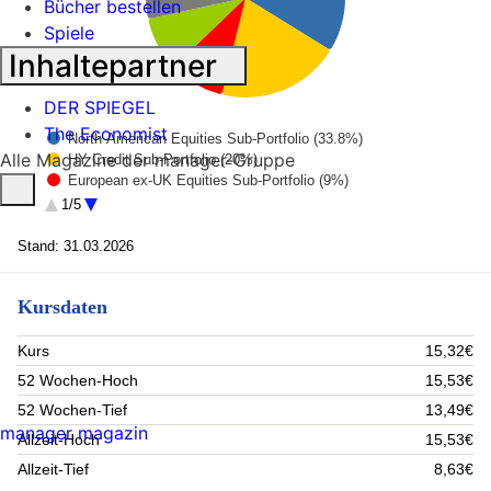
Bücher bestellen
Spiele
Inhaltepartner
DER SPIEGEL
The Economist
North American Equities Sub-Portfolio (33.8%)
Alle Magazine der manager-Gruppe
HY Credit Sub-Portfolio (20%)
European ex-UK Equities Sub-Portfolio (9%)
Emerging Market Equities Sub-Portfolio (8.8%)
1/5
Gov Of UK 4.5% 07-mar-2035 (7.5%)
Global Bonds Sub-Portfolio (4.7%)
Stand: 31.03.2026
CT Sterling Short-Dated Corporate Bond Fund Instit (3%)
Bnp Paribas Issuance B.v. 0.0% 25-oct-2027 (2.8%)
Kursdaten
Columbia Threadneedle Lux I - European Short-Term (2.7%)
Gov Of UK 4.375% 07-mar-2030 (2.4%)
Rest (5.3%)
Kurs
15,32€
52 Wochen-Hoch
15,53€
52 Wochen-Tief
13,49€
manager magazin
Allzeit-Hoch
15,53€
Allzeit-Tief
8,63€