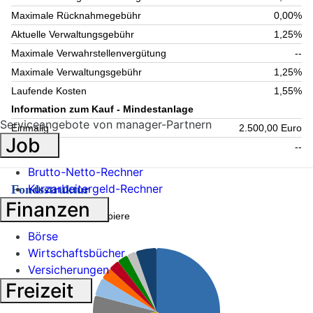
Maximale Rücknahmegebühr
0,00%
Aktuelle Verwaltungsgebühr
1,25%
Maximale Verwahrstellenvergütung
--
Maximale Verwaltungsgebühr
1,25%
Laufende Kosten
1,55%
Information zum Kauf - Mindestanlage
Serviceangebote von manager-Partnern
Einmalig
2.500,00 Euro
Job
Folgende
--
Brutto-Netto-Rechner
Kurzarbeitergeld-Rechner
Fondsstruktur
Finanzen
Topholdings
Wertpapiere
Börse
Wirtschaftsbücher
Versicherungen
Freizeit