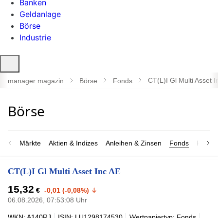
Banken
Geldanlage
Börse
Industrie
Suche
öffnen
CT(L)I Gl Multi Asset I
manager magazin
Börse
Fonds
Märkte
Aktien & Indizes
Anleihen & Zinsen
Fonds
Rohsto
CT(L)I Gl Multi Asset Inc AE
15,32
€
-0,01 (-0,08%)
06.08.2026, 07:53:08 Uhr
WKN: A140RJ
ISIN: LU1298174530
Wertpapiertyp: Fonds