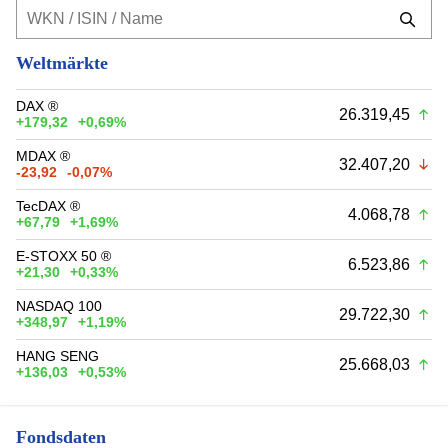
Weltmärkte
DAX ®
26.319,45
+179,32
+0,69%
MDAX ®
32.407,20
-23,92
-0,07%
TecDAX ®
4.068,78
+67,79
+1,69%
E-STOXX 50 ®
6.523,86
+21,30
+0,33%
NASDAQ 100
29.722,30
+348,97
+1,19%
HANG SENG
25.668,03
+136,03
+0,53%
Fondsdaten