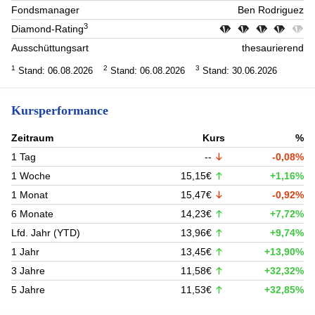
Fondsmanager
Ben Rodriguez
3
Diamond-Rating
Ausschüttungsart
thesaurierend
1
2
3
Stand: 06.08.2026
Stand: 06.08.2026
Stand: 30.06.2026
Kursperformance
Zeitraum
Kurs
%
1 Tag
--
-0,08%
1 Woche
15,15€
+1,16%
1 Monat
15,47€
-0,92%
6 Monate
14,23€
+7,72%
Lfd. Jahr (YTD)
13,96€
+9,74%
1 Jahr
13,45€
+13,90%
3 Jahre
11,58€
+32,32%
5 Jahre
11,53€
+32,85%