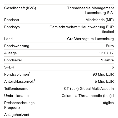
Gesellschaft (KVG)
Threadneedle Management
Luxembourg S.A.
Fondsart
Mischfonds (MF)
Fondstyp
Gemischt weltweit Hauptwährung EUR
flexibel
Land
Großherzogtum Luxemburg
Fondswährung
Euro
Auflage
12.07.17
Fondsalter
9 Jahre
SFDR
6
1
Fondsvolumen
93 Mio. EUR
2
Anteilsklassenvol.
5 Mio. EUR
Teilfondsname
CT (Lux) Global Multi Asset In
Umbrellaname
Columbia Threadneedle (Lux) I
Preisberechnungs-
täglich
Frequenz
Anlagehorizont
--