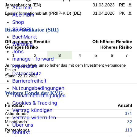
Jahresbericht (EN)
31.03.2023
RE
PDF 
Abo mm
Basisinformationsblatt (PRIIP-KID) (DE)
01.04.2026
PK
PDF 
Abo HBm
Shop
SPIEGEL
Risiko-Indikator (SRI)
BuchMarkt
Oft geringere Rendite
Oft höhere Rendite
Werbung
Geringes Risiko
Höheres Risiko
Jobs
1
2
3
4
5
6
7
manage › forward
Je höher der Wert, umso höher das mit dem Investment verbundene
Impressum
Risiko.
Datenschutz
Stand: 22.12.2022
Barrierefreiheit
Nutzungsbedingungen
Weitere Fonds der KVG
Teilnahmebedingungen
Cookies & Tracking
Fondsart
Anzahl
Vertrag kündigen
Aktienfonds
371
Vertrag widerrufen
Mischfonds
32
Über uns
Rentenfonds
113
Kontakt