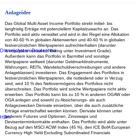
Anlageidee
Das Global Multi Asset Income Portfolio strebt mittel- bis
langfristig Erträge mit potenziellem Kapitalzuwachs an. Das
Portfolio wird aktiv verwaltet und wird in der Regel eine Allokation
von 40-60 % in globalen Aktienwerten und 40-60 % in globalen
festverzinslichen Wertpapieren aufrechterhalten (darunter
Die reichsten Deutschen
Wertpapiere mit einem Rating unter Investment Grade).
Außerdem kann das Portfolio in Barmittel und sonstige
Wertpapiere weltweit (darunter Geldmarktinstrumente,
Währungen, REITs, Wandelschuldverschreibungen und andere
Anlageklassen) investieren. Das Engagement des Portfolios in
festverzinslichen Wertpapieren, die notleidend oder in Verzug
sind, wird 10 % des Nettovermögens des Portfolios nicht
überschreiten. Das Portfolio wird solche Wertpapiere nicht aktiv
erwerben. Das Portfolio kann bis zu 10 % in anderen OGAW oder
OGA anlegen und sowohl zu Absicherungs- als auch
Anlagezwecken Derivate einsetzen, über die auch zusätzliche
Erträge erwirtschaftet werden können. Derivate können unter
HBm
anderem Futures und Optionen, Zinsswaps und
Devisenterminkontrakte enthalten. Das Portfolio wird aktiv unter
Bezug auf den MSCI ACWI Index (45 %), den ICE BofA European
Currency High Yield Excluding Subordinated Financials