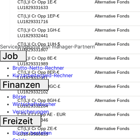
CT(L)I Cr Opp 1E-€
Alternative Fonds
LU1829331633
CT(L)I Cr Opp 1EP-€
Alternative Fonds
LU1829331716
CT(L)I Cr Opp 1GH-£
Alternative Fonds
LU1829332441
CT(L)I Cr Opp 1UH-$
Alternative Fonds
Serviceangebote von manager-Partnern
LU1829331807
Job
CT(L)I Cr Opp 8E-€
Alternative Fonds
LU1829331989
Brutto-Netto-Rechner
CT(L)I Cr Opp 8EP-€
Alternative Fonds
Kurzarbeitergeld-Rechner
LU1829332011
Finanzen
CT(L)I Cr Opp 8GC-£
Alternative Fonds
LU1829332102
Börse
CT(L)I Cr Opp 8GH-£
Alternative Fonds
Wirtschaftsbücher
LU1829332284
Versicherungen
CT(L)I Cr Opp AE - EUR
Alternative Fonds
Freizeit
LU2323315346
CT(L)I Cr Opp ZE-€
Alternative Fonds
Bücher bestellen
LU1849560633