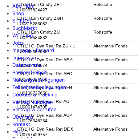
CT(L)I Enh Cmdty ZFH
Rohstoffe
Abo HBm
LU0957824427
Shop
CT(L)I Enh Cmdty ZGH
Rohstoffe
SPIEGEL
LU0815286082
BuchMarkt
CT(L)I Enh Cmdty ZU
Rohstoffe
Werbung
LU0915584832
Jobs
CT(L)I Gl Dyn Real Re ZU - U
Alternative Fonds
manage › forward
LU2392402082
Impressum
CT(L)I Gl Dyn Real Ret AE €
Alternative Fonds
Datenschutz
LU0757429674
Barrierefreiheit
CT(L)I Gl Dyn Real Ret AEC
Alternative Fonds
LU0348324558
Nutzungsbedingungen
Teilnahmebedingungen
CT(L)I Gl Dyn Real Ret AEH
Alternative Fonds
LU0198727850
Cookies & Tracking
CT(L)I Gl Dyn Real Ret AU
Alternative Fonds
Vertrag kündigen
LU0061474705
Vertrag widerrufen
CT(L)I Gl Dyn Real Ret AUP
Alternative Fonds
Über uns
LU0276348264
Kontakt
CT(L)I Gl Dyn Real Ret DE €
Alternative Fonds
Hilfe
LU0757429757