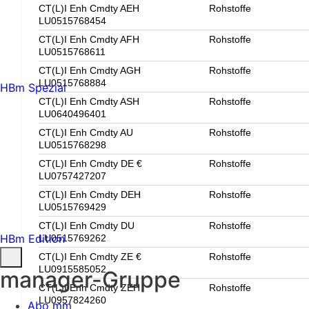
CT(L)I Enh Cmdty AEH
Rohstoffe
LU0515768454
CT(L)I Enh Cmdty AFH
Rohstoffe
LU0515768611
CT(L)I Enh Cmdty AGH
Rohstoffe
LU0515768884
HBm Spezial
CT(L)I Enh Cmdty ASH
Rohstoffe
LU0640496401
CT(L)I Enh Cmdty AU
Rohstoffe
LU0515768298
CT(L)I Enh Cmdty DE €
Rohstoffe
LU0757427207
CT(L)I Enh Cmdty DEH
Rohstoffe
LU0515769429
CT(L)I Enh Cmdty DU
Rohstoffe
HBm Edition
LU0515769262
CT(L)I Enh Cmdty ZE €
Rohstoffe
LU0915585052
manager-Gruppe
CT(L)I Enh Cmdty ZEH
Rohstoffe
LU0957824260
Abo mm