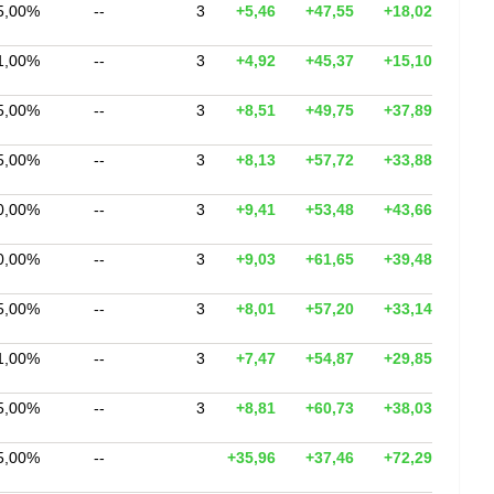
5,00%
--
3
+5,46
+47,55
+18,02
1,00%
--
3
+4,92
+45,37
+15,10
5,00%
--
3
+8,51
+49,75
+37,89
5,00%
--
3
+8,13
+57,72
+33,88
0,00%
--
3
+9,41
+53,48
+43,66
0,00%
--
3
+9,03
+61,65
+39,48
5,00%
--
3
+8,01
+57,20
+33,14
1,00%
--
3
+7,47
+54,87
+29,85
5,00%
--
3
+8,81
+60,73
+38,03
5,00%
--
+35,96
+37,46
+72,29