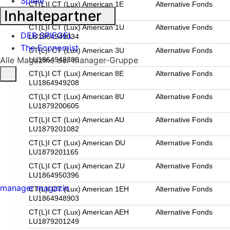
Spiele
CT(L)I CT (Lux) American 1E
Alternative Fonds
Inhaltepartner
LU1864948812
CT(L)I CT (Lux) American 1U
Alternative Fonds
DER SPIEGEL
LU1864949034
The Economist
CT(L)I CT (Lux) American 3U
Alternative Fonds
Alle Magazine der manager-Gruppe
LU1864949380
CT(L)I CT (Lux) American 8E
Alternative Fonds
LU1864949208
CT(L)I CT (Lux) American 8U
Alternative Fonds
LU1879200605
CT(L)I CT (Lux) American AU
Alternative Fonds
LU1879201082
CT(L)I CT (Lux) American DU
Alternative Fonds
LU1879201165
CT(L)I CT (Lux) American ZU
Alternative Fonds
LU1864950396
manager magazin
CT(L)I CT (Lux) American 1EH
Alternative Fonds
LU1864948903
CT(L)I CT (Lux) American AEH
Alternative Fonds
LU1879201249