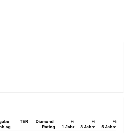
gabe-
TER
Diamond-
%
%
%
chlag
Rating
1 Jahr
3 Jahre
5 Jahre