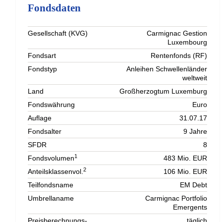
Fondsdaten
Gesellschaft (KVG)
Carmignac Gestion
Luxembourg
Fondsart
Rentenfonds (RF)
Fondstyp
Anleihen Schwellenländer
weltweit
Land
Großherzogtum Luxemburg
Fondswährung
Euro
Auflage
31.07.17
Fondsalter
9 Jahre
SFDR
8
1
Fondsvolumen
483 Mio. EUR
2
Anteilsklassenvol.
106 Mio. EUR
Teilfondsname
EM Debt
Umbrellaname
Carmignac Portfolio
Emergents
Preisberechnungs-
täglich