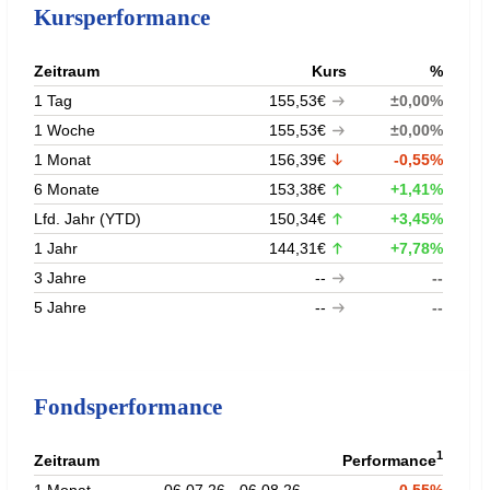
Kursperformance
Zeitraum
Kurs
%
1 Tag
155,53€
±0,00%
1 Woche
155,53€
±0,00%
1 Monat
156,39€
-0,55%
6 Monate
153,38€
+1,41%
Lfd. Jahr (YTD)
150,34€
+3,45%
1 Jahr
144,31€
+7,78%
3 Jahre
--
--
5 Jahre
--
--
Fondsperformance
1
Zeitraum
Performance
1 Monat
06.07.26 - 06.08.26
-0,55%