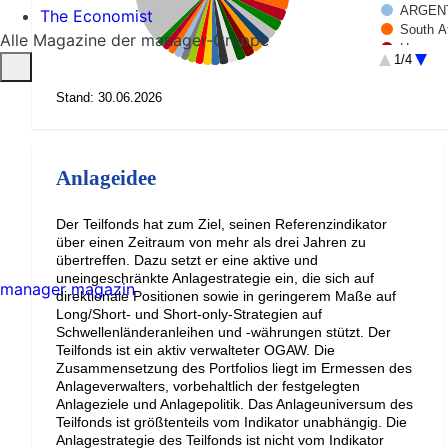
ARGENT
The Economist
South A
Alle Magazine der manager-Gruppe
Hungary
1/4
TITULO
TITULO
Stand: 30.06.2026
REPUBL
ROMANI
POLAND
BONOS 
Anlageidee
SOUTH 
NOTA D
BRAZIL 
Der Teilfonds hat zum Ziel, seinen Referenzindikator
MEXICO
über einen Zeitraum von mehr als drei Jahren zu
TURKEY 
übertreffen. Dazu setzt er eine aktive und
ROMANIA
uneingeschränkte Anlagestrategie ein, die sich auf
manager magazin
MEXICO 
direktionale Positionen sowie in geringerem Maße auf
Long/Short- und Short-only-Strategien auf
COLOMB
Schwellenländeranleihen und -währungen stützt. Der
PETROL
Teilfonds ist ein aktiv verwalteter OGAW. Die
UKRAINE
Zusammensetzung des Portfolios liegt im Ermessen des
BENIN 
Anlageverwalters, vorbehaltlich der festgelegten
Rest (3
Anlageziele und Anlagepolitik. Das Anlageuniversum des
Teilfonds ist größtenteils vom Indikator unabhängig. Die
Anlagestrategie des Teilfonds ist nicht vom Indikator