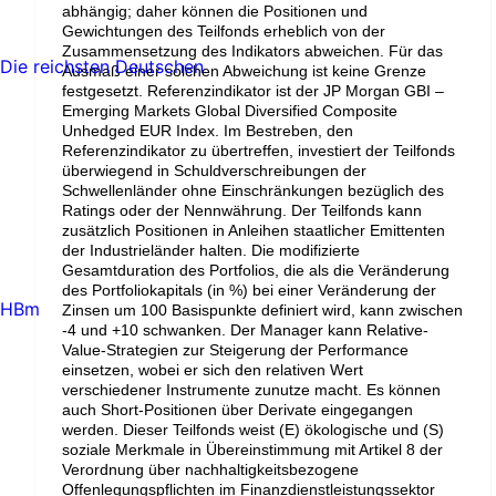
abhängig; daher können die Positionen und
Gewichtungen des Teilfonds erheblich von der
Zusammensetzung des Indikators abweichen. Für das
Die reichsten Deutschen
Ausmaß einer solchen Abweichung ist keine Grenze
festgesetzt. Referenzindikator ist der JP Morgan GBI –
Emerging Markets Global Diversified Composite
Unhedged EUR Index. Im Bestreben, den
Referenzindikator zu übertreffen, investiert der Teilfonds
überwiegend in Schuldverschreibungen der
Schwellenländer ohne Einschränkungen bezüglich des
Ratings oder der Nennwährung. Der Teilfonds kann
zusätzlich Positionen in Anleihen staatlicher Emittenten
der Industrieländer halten. Die modifizierte
Gesamtduration des Portfolios, die als die Veränderung
des Portfoliokapitals (in %) bei einer Veränderung der
HBm
Zinsen um 100 Basispunkte definiert wird, kann zwischen
-4 und +10 schwanken. Der Manager kann Relative-
Value-Strategien zur Steigerung der Performance
einsetzen, wobei er sich den relativen Wert
verschiedener Instrumente zunutze macht. Es können
auch Short-Positionen über Derivate eingegangen
werden. Dieser Teilfonds weist (E) ökologische und (S)
soziale Merkmale in Übereinstimmung mit Artikel 8 der
Verordnung über nachhaltigkeitsbezogene
Offenlegungspflichten im Finanzdienstleistungssektor