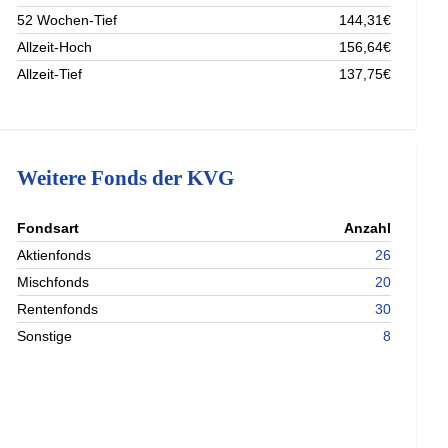
52 Wochen-Tief
144,31€
Allzeit-Hoch
156,64€
Allzeit-Tief
137,75€
Weitere Fonds der KVG
nterladen
Fondsart
Anzahl
nterladen
Aktienfonds
26
nterladen
Mischfonds
20
nterladen
Rentenfonds
30
Sonstige
8