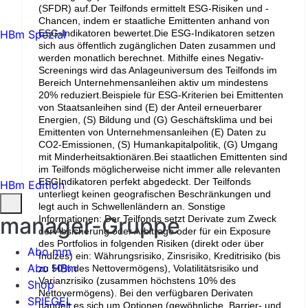
(SFDR) auf.Der Teilfonds ermittelt ESG-Risiken und -
Chancen, indem er staatliche Emittenten anhand von
ESG-Indikatoren bewertet.Die ESG-Indikatoren setzen
HBm Spezial
sich aus öffentlich zugänglichen Daten zusammen und
werden monatlich berechnet. Mithilfe eines Negativ-
Screenings wird das Anlageuniversum des Teilfonds im
Bereich Unternehmensanleihen aktiv um mindestens
20% reduziert.Beispiele für ESG-Kriterien bei Emittenten
von Staatsanleihen sind (E) der Anteil erneuerbarer
Energien, (S) Bildung und (G) Geschäftsklima und bei
Emittenten von Unternehmensanleihen (E) Daten zu
CO2-Emissionen, (S) Humankapitalpolitik, (G) Umgang
mit Minderheitsaktionären.Bei staatlichen Emittenten sind
im Teilfonds möglicherweise nicht immer alle relevanten
ESGIndikatoren perfekt abgedeckt. Der Teilfonds
HBm Edition
unterliegt keinen geografischen Beschränkungen und
legt auch in Schwellenländern an. Sonstige
manager-Gruppe
Informationen: Der Teilfonds setzt Derivate zum Zweck
der Absicherung oder Arbitrage oder für ein Exposure
des Portfolios in folgenden Risiken (direkt oder über
Abo mm
Indizes) ein: Währungsrisiko, Zinsrisiko, Kreditrisiko (bis
Abo HBm
zu 50% des Nettovermögens), Volatilitätsrisiko und
Varianzrisiko (zusammen höchstens 10% des
Shop
Nettovermögens). Bei den verfügbaren Derivaten
SPIEGEL
handelt es sich um Optionen (gewöhnliche, Barrier- und