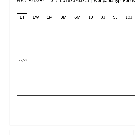
WKN: A2DSRY
ISIN: LU1623763221
Wertpapiertyp: Fonds
1T
1W
1M
3M
6M
1J
3J
5J
10J
155,53