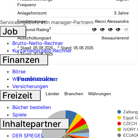
Frequenz
Anlagehorizont
3 Jahre
Fondsmanager
Alecci Alessandra
Serviceangebote von manager-Partnern
Job
3
Diamond-Rating
Ausschüttungsart
thesaurierend
Brutto-Netto-Rechner
1
2
Stand: 05.08.2026
Stand: 05.08.2026
Kurzarbeitergeld-Rechner
3
Stand: 30.06.2026
Finanzen
Börse
Fondsstruktur
Wirtschaftsbücher
Versicherungen
Freizeit
Topholdings
Länder
Branchen
Währungen
Bücher bestellen
Zahlungs
Spiele
Egypt G
Inhaltepartner
CZECH 6
IVORY 
DER SPIEGEL
ECUADO