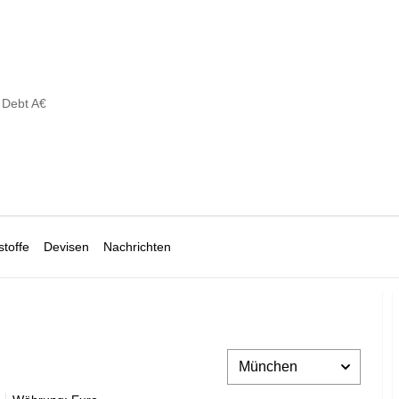
Debt A€
toffe
Devisen
Nachrichten