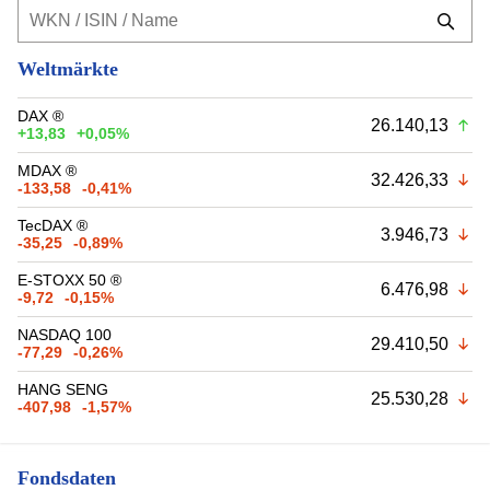
Weltmärkte
DAX ®
26.140,13
+13,83
+0,05%
MDAX ®
32.426,33
-133,58
-0,41%
TecDAX ®
3.946,73
-35,25
-0,89%
E-STOXX 50 ®
6.476,98
-9,72
-0,15%
NASDAQ 100
29.410,50
-77,29
-0,26%
HANG SENG
25.530,28
-407,98
-1,57%
Fondsdaten