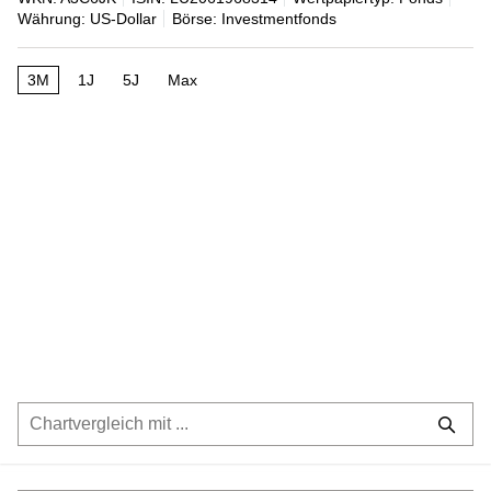
Währung: US-Dollar
Börse: Investmentfonds
3M
1J
5J
Max