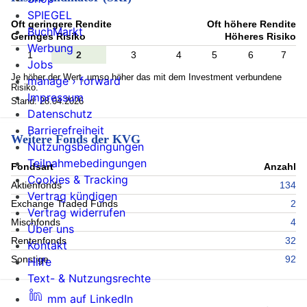
SPIEGEL
Oft geringere Rendite
Oft höhere Rendite
BuchMarkt
Geringes Risiko
Höheres Risiko
Werbung
1
2
3
4
5
6
7
Jobs
Je höher der Wert, umso höher das mit dem Investment verbundene
manage › forward
Risiko.
Impressum
Stand: 28.04.2026
Datenschutz
Barrierefreiheit
Weitere Fonds der KVG
Nutzungsbedingungen
Teilnahmebedingungen
Fondsart
Anzahl
Cookies & Tracking
Aktienfonds
134
Vertrag kündigen
Exchange Traded Funds
2
Vertrag widerrufen
Mischfonds
4
Über uns
Rentenfonds
32
Kontakt
Sonstige
92
Hilfe
Text- & Nutzungsrechte
mm auf LinkedIn