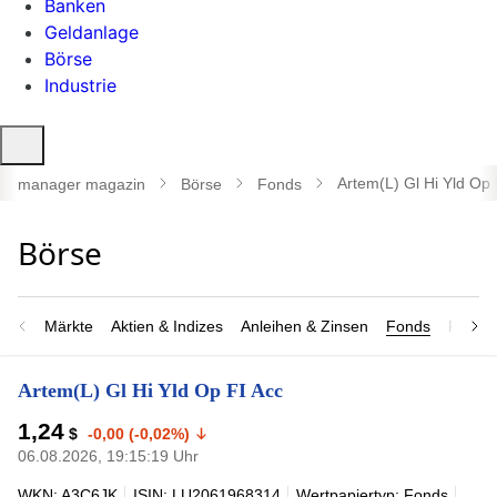
Banken
Geldanlage
Börse
Industrie
Suche
öffnen
Artem(L) Gl Hi Yld Op 
manager magazin
Börse
Fonds
Märkte
Aktien & Indizes
Anleihen & Zinsen
Fonds
Rohsto
Artem(L) Gl Hi Yld Op FI Acc
1,24
$
-0,00 (-0,02%)
06.08.2026, 19:15:19 Uhr
WKN: A3C6JK
ISIN: LU2061968314
Wertpapiertyp: Fonds