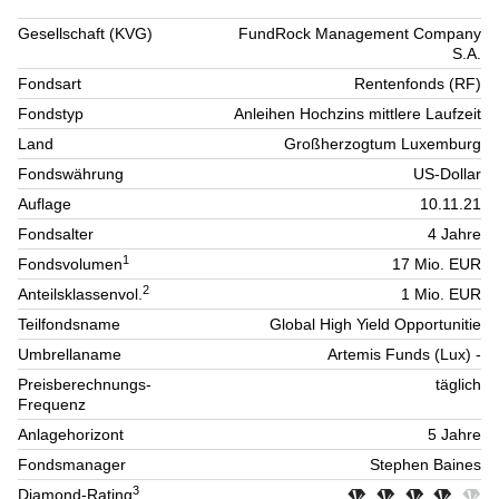
Gesellschaft (KVG)
FundRock Management Company
S.A.
Fondsart
Rentenfonds (RF)
Fondstyp
Anleihen Hochzins mittlere Laufzeit
Land
Großherzogtum Luxemburg
Fondswährung
US-Dollar
Auflage
10.11.21
Fondsalter
4 Jahre
1
Fondsvolumen
17 Mio. EUR
2
Anteilsklassenvol.
1 Mio. EUR
Teilfondsname
Global High Yield Opportunitie
Umbrellaname
Artemis Funds (Lux) -
Preisberechnungs-
täglich
Frequenz
Anlagehorizont
5 Jahre
Fondsmanager
Stephen Baines
3
Diamond-Rating