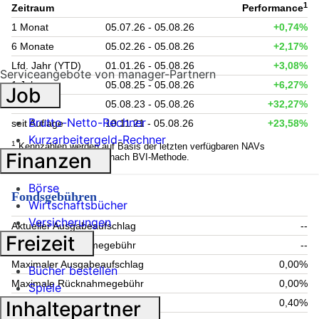
1
Zeitraum
Performance
1 Monat
05.07.26 - 05.08.26
+0,74%
6 Monate
05.02.26 - 05.08.26
+2,17%
Lfd. Jahr (YTD)
01.01.26 - 05.08.26
+3,08%
Serviceangebote von manager-Partnern
1 Jahr
05.08.25 - 05.08.26
+6,27%
Job
3 Jahre
05.08.23 - 05.08.26
+32,27%
Brutto-Netto-Rechner
seit Auflage
10.11.21 - 05.08.26
+23,58%
Kurzarbeitergeld-Rechner
1
Kennzahlen werden auf Basis der letzten verfügbaren NAVs
Finanzen
berechnet. Berechnung nach BVI-Methode.
Börse
Fondsgebühren
Wirtschaftsbücher
Versicherungen
Aktueller Ausgabeaufschlag
--
Freizeit
Aktuelle Rücknahmegebühr
--
Maximaler Ausgabeaufschlag
0,00%
Bücher bestellen
Maximale Rücknahmegebühr
0,00%
Spiele
Inhaltepartner
Aktuelle Verwaltungsgebühr
0,40%