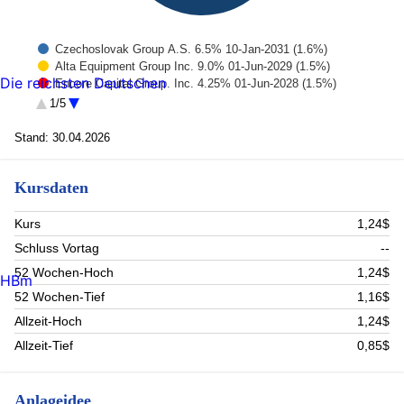
Czechoslovak Group A.S. 6.5% 10-Jan‑2031 (1.6%)
Alta Equipment Group Inc. 9.0% 01-Jun‑2029 (1.5%)
Die reichsten Deutschen
Encore Capital Group. Inc. 4.25% 01-Jun‑2028 (1.5%)
Im Group Sas 8.0% 01-Mar‑2028 (1.5%)
1/5
Marston's Issuer Plc 5.177% 15-Apr‑2027 (1.5%)
Mineral Resources Limited 6.0% 01-May‑2032 (1.5%)
Stand: 30.04.2026
Mitchells and Butlers Finance Plc 6.469% 15-Sep‑20 (1.5%)
Perenti Finance Pty Ltd. 7.5% 26-Apr‑2029 (1.5%)
Kursdaten
Nufarm Australia Ltd. 5.0% 27-Jan‑2030 (1.4%)
Sotheby's 5.875% 01-Jun‑2029 (1.4%)
Rest (85.1%)
Kurs
1,24$
Schluss Vortag
--
52 Wochen-Hoch
1,24$
HBm
52 Wochen-Tief
1,16$
Allzeit-Hoch
1,24$
Allzeit-Tief
0,85$
Anlageidee