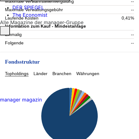
Maximale Verwahrstellenvergütung
--
DER SPIEGEL
Maximale Verwaltungsgebühr
--
The Economist
Laufende Kosten
0,41%
Alle Magazine der manager-Gruppe
Information zum Kauf - Mindestanlage
Einmalig
--
Folgende
--
Fondsstruktur
Topholdings
Länder
Branchen
Währungen
manager magazin