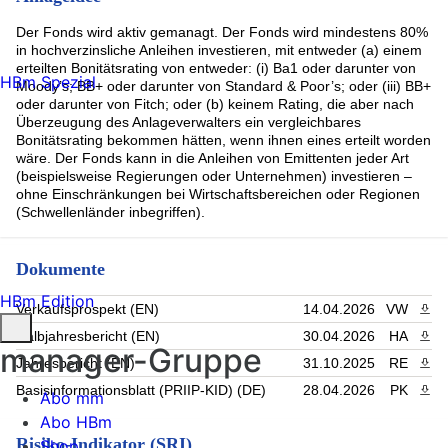
Der Fonds wird aktiv gemanagt. Der Fonds wird mindestens 80%
in hochverzinsliche Anleihen investieren, mit entweder (a) einem
erteilten Bonitätsrating von entweder: (i) Ba1 oder darunter von
HBm Spezial
Moody’s; BB+ oder darunter von Standard & Poor’s; oder (iii) BB+
oder darunter von Fitch; oder (b) keinem Rating, die aber nach
Überzeugung des Anlageverwalters ein vergleichbares
Bonitätsrating bekommen hätten, wenn ihnen eines erteilt worden
wäre. Der Fonds kann in die Anleihen von Emittenten jeder Art
(beispielsweise Regierungen oder Unternehmen) investieren –
ohne Einschränkungen bei Wirtschaftsbereichen oder Regionen
(Schwellenländer inbegriffen).
Dokumente
HBm Edition
Verkaufsprospekt (EN)
14.04.2026
VW
PDF 
Halbjahresbericht (EN)
30.04.2026
HA
PDF 
manager-Gruppe
Jahresbericht (EN)
31.10.2025
RE
PDF 
Basisinformationsblatt (PRIIP-KID) (DE)
28.04.2026
PK
PDF 
Abo mm
Abo HBm
Risiko-Indikator (SRI)
Shop