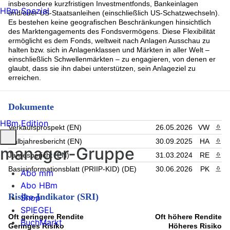
insbesondere kurzfristigen Investmentfonds, Bankeinlagen
HBm Spezial
und/oder US-Staatsanleihen (einschließlich US-Schatzwechseln).
Es bestehen keine geografischen Beschränkungen hinsichtlich
des Marktengagements des Fondsvermögens. Diese Flexibilität
ermöglicht es dem Fonds, weltweit nach Anlagen Ausschau zu
halten bzw. sich in Anlagenklassen und Märkten in aller Welt –
einschließlich Schwellenmärkten – zu engagieren, von denen er
glaubt, dass sie ihn dabei unterstützen, sein Anlageziel zu
erreichen.
Dokumente
HBm Edition
Verkaufsprospekt (EN)
26.05.2026
VW
PDF 
Halbjahresbericht (EN)
30.09.2025
HA
PDF 
manager-Gruppe
Jahresbericht (EN)
31.03.2024
RE
PDF 
Basisinformationsblatt (PRIIP-KID) (DE)
30.06.2026
PK
PDF 
Abo mm
Abo HBm
Risiko-Indikator (SRI)
Shop
SPIEGEL
Oft geringere Rendite
Oft höhere Rendite
BuchMarkt
Geringes Risiko
Höheres Risiko