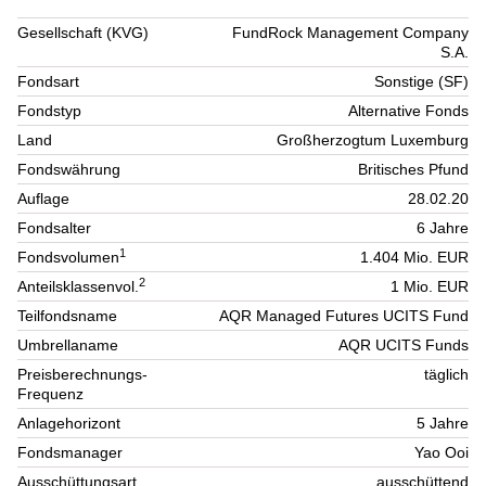
Gesellschaft (KVG)
FundRock Management Company
S.A.
Fondsart
Sonstige (SF)
Fondstyp
Alternative Fonds
Land
Großherzogtum Luxemburg
Fondswährung
Britisches Pfund
Auflage
28.02.20
Fondsalter
6 Jahre
1
Fondsvolumen
1.404 Mio. EUR
2
Anteilsklassenvol.
1 Mio. EUR
Teilfondsname
AQR Managed Futures UCITS Fund
Umbrellaname
AQR UCITS Funds
Preisberechnungs-
täglich
Frequenz
Anlagehorizont
5 Jahre
Fondsmanager
Yao Ooi
Ausschüttungsart
ausschüttend