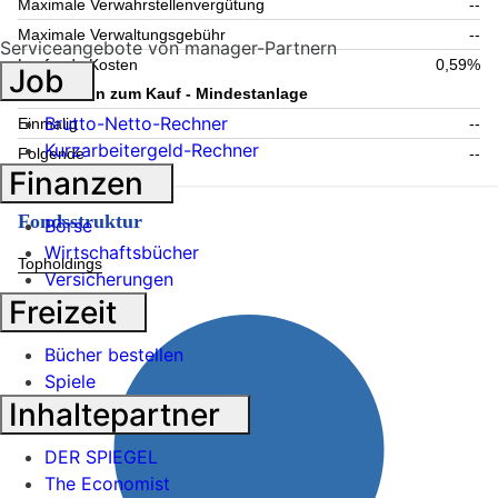
Maximale Verwahrstellenvergütung
--
Maximale Verwaltungsgebühr
--
Serviceangebote von manager-Partnern
Laufende Kosten
0,59%
Job
Information zum Kauf - Mindestanlage
Brutto-Netto-Rechner
Einmalig
--
Kurzarbeitergeld-Rechner
Folgende
--
Finanzen
Fondsstruktur
Börse
Wirtschaftsbücher
Topholdings
Versicherungen
Freizeit
Bücher bestellen
Spiele
Inhaltepartner
DER SPIEGEL
The Economist