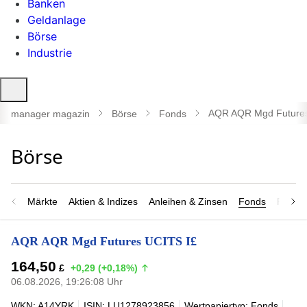
Banken
Geldanlage
Börse
Industrie
Suche
öffnen
AQR AQR Mgd Futures
manager magazin
Börse
Fonds
Märkte
Aktien & Indizes
Anleihen & Zinsen
Fonds
Rohsto
AQR AQR Mgd Futures UCITS I£
164,50
£
+0,29 (+0,18%)
06.08.2026, 19:26:08 Uhr
WKN: A14YRK
ISIN: LU1278923856
Wertpapiertyp: Fonds