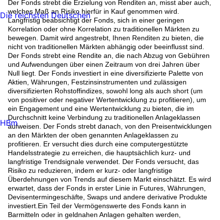
Der Fonds strebt die Erzielung von Renditen an, misst aber auch,
welches Maß an Risiko hierfür in Kauf genommen wird.
Die reichsten Deutschen
Langfristig beabsichtigt der Fonds, sich in einer geringen
Korrelation oder ohne Korrelation zu traditionellen Märkten zu
bewegen. Damit wird angestrebt, Ihnen Renditen zu bieten, die
nicht von traditionellen Märkten abhängig oder beeinflusst sind.
Der Fonds strebt eine Rendite an, die nach Abzug von Gebühren
und Aufwendungen über einen Zeitraum von drei Jahren über
Null liegt. Der Fonds investiert in eine diversifizierte Palette von
Aktien, Währungen, Festzinsinstrumenten und zulässigen
diversifizierten Rohstoffindizes, sowohl long als auch short (um
von positiver oder negativer Wertentwicklung zu profitieren), um
ein Engagement und eine Wertentwicklung zu bieten, die im
Durchschnitt keine Verbindung zu traditionellen Anlageklassen
HBm
aufweisen. Der Fonds strebt danach, von den Preisentwicklungen
an den Märkten der oben genannten Anlageklassen zu
profitieren. Er versucht dies durch eine computergestützte
Handelsstrategie zu erreichen, die hauptsächlich kurz- und
langfristige Trendsignale verwendet. Der Fonds versucht, das
Risiko zu reduzieren, indem er kurz- oder langfristige
Überdehnungen von Trends auf diesem Markt einschätzt. Es wird
erwartet, dass der Fonds in erster Linie in Futures, Währungen,
Devisentermingeschäfte, Swaps und andere derivative Produkte
investiert.Ein Teil der Vermögenswerte des Fonds kann in
Barmitteln oder in geldnahen Anlagen gehalten werden,