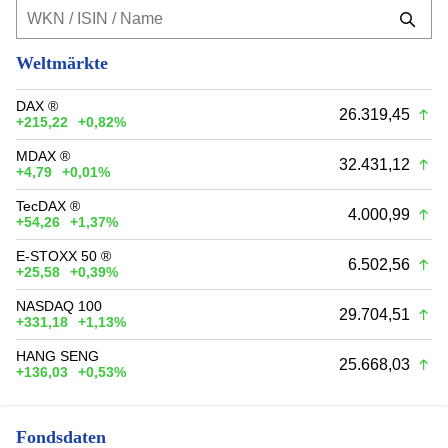
Weltmärkte
DAX ®
26.319,45
+215,22
+0,82%
MDAX ®
32.431,12
+4,79
+0,01%
TecDAX ®
4.000,99
+54,26
+1,37%
E-STOXX 50 ®
6.502,56
+25,58
+0,39%
NASDAQ 100
29.704,51
+331,18
+1,13%
HANG SENG
25.668,03
+136,03
+0,53%
Fondsdaten