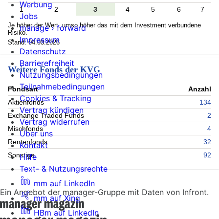
Werbung
1
2
3
4
5
6
7
Jobs
Je höher der Wert, umso höher das mit dem Investment verbundene
manage › forward
Risiko.
Impressum
Stand: 04.03.2026
Datenschutz
Barrierefreiheit
Weitere Fonds der KVG
Nutzungsbedingungen
Teilnahmebedingungen
Fondsart
Anzahl
Cookies & Tracking
Aktienfonds
134
Vertrag kündigen
Exchange Traded Funds
2
Vertrag widerrufen
Mischfonds
4
Über uns
Rentenfonds
32
Kontakt
Sonstige
92
Hilfe
Text- & Nutzungsrechte
mm auf LinkedIn
Ein Angebot der manager-Gruppe mit Daten von Infront.
mm auf Xing
HBm auf LinkedIn