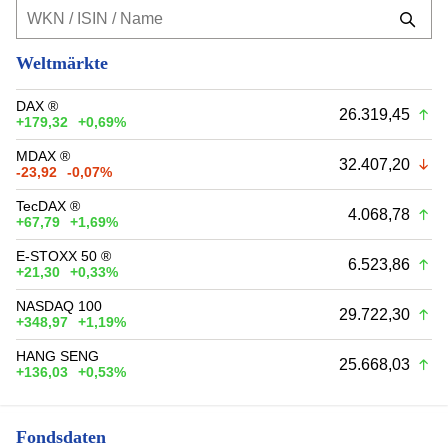
Weltmärkte
DAX ®
26.319,45
+179,32
+0,69%
MDAX ®
32.407,20
-23,92
-0,07%
TecDAX ®
4.068,78
+67,79
+1,69%
E-STOXX 50 ®
6.523,86
+21,30
+0,33%
NASDAQ 100
29.722,30
+348,97
+1,19%
HANG SENG
25.668,03
+136,03
+0,53%
Fondsdaten