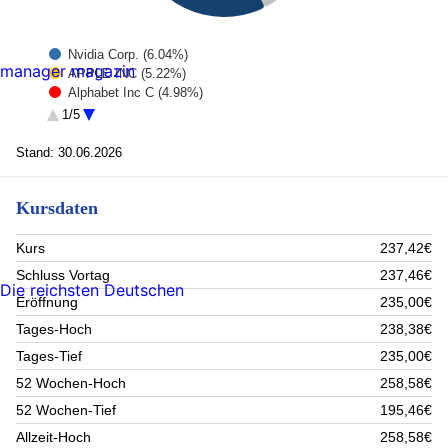
Nvidia Corp. (6.04%)
manager magazin
APPLE INC (5.22%)
Alphabet Inc C (4.98%)
NASDAQ-100 INDEX CALL 18.12.26 BP 31500,00 CBOE
1/5
(4.93%)
MICRON TECHNOLOGY INC (4.42%)
Stand: 30.06.2026
Cash (4.04%)
Microsoft Corp (3.42%)
Advanced Micro Devices (3.22%)
Kursdaten
Amazon.com (3.17%)
NASDAQ-100 INDEX PUT (3.14%)
Kurs
237,42€
Rest (57.42%)
Schluss Vortag
237,46€
Die reichsten Deutschen
Eröffnung
235,00€
Tages-Hoch
238,38€
Tages-Tief
235,00€
52 Wochen-Hoch
258,58€
52 Wochen-Tief
195,46€
Allzeit-Hoch
258,58€