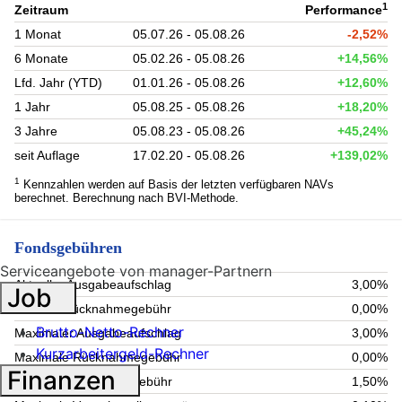
1
Zeitraum
Performance
1 Monat
05.07.26 - 05.08.26
-2,52%
6 Monate
05.02.26 - 05.08.26
+14,56%
Lfd. Jahr (YTD)
01.01.26 - 05.08.26
+12,60%
1 Jahr
05.08.25 - 05.08.26
+18,20%
3 Jahre
05.08.23 - 05.08.26
+45,24%
seit Auflage
17.02.20 - 05.08.26
+139,02%
1
Kennzahlen werden auf Basis der letzten verfügbaren NAVs
berechnet. Berechnung nach BVI-Methode.
Fondsgebühren
Serviceangebote von manager-Partnern
Aktueller Ausgabeaufschlag
3,00%
Job
Aktuelle Rücknahmegebühr
0,00%
Brutto-Netto-Rechner
Maximaler Ausgabeaufschlag
3,00%
Kurzarbeitergeld-Rechner
Maximale Rücknahmegebühr
0,00%
Finanzen
Aktuelle Verwaltungsgebühr
1,50%