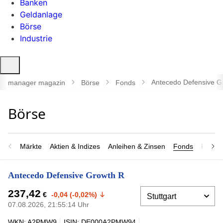
Banken
Geldanlage
Börse
Industrie
Suche
öffnen
Antecedo Defensive G
manager magazin
Börse
Fonds
Märkte
Aktien & Indizes
Anleihen & Zinsen
Fonds
Rohsto
Antecedo Defensive Growth R
237,42
€
-0,04 (-0,02%)
07.08.2026, 21:55:14 Uhr
WKN: A2PMW9
ISIN: DE000A2PMW94