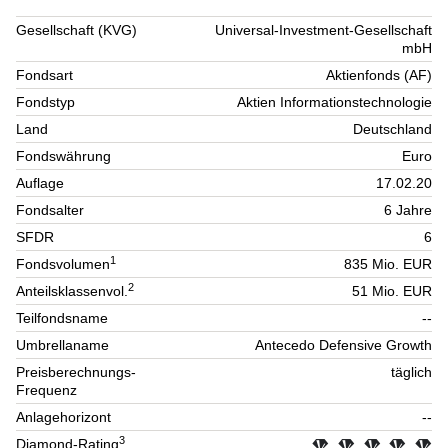
Gesellschaft (KVG)
Universal-Investment-Gesellschaft
mbH
Fondsart
Aktienfonds (AF)
Fondstyp
Aktien Informationstechnologie
Land
Deutschland
Fondswährung
Euro
Auflage
17.02.20
Fondsalter
6 Jahre
SFDR
6
1
Fondsvolumen
835 Mio. EUR
2
Anteilsklassenvol.
51 Mio. EUR
Teilfondsname
--
Umbrellaname
Antecedo Defensive Growth
Preisberechnungs-
täglich
Frequenz
Anlagehorizont
--
3
Diamond-Rating