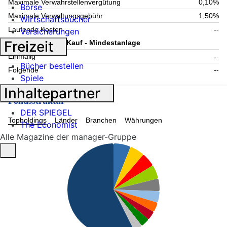
Maximale Verwahrstellenvergütung
0,10%
Börse
Maximale Verwaltungsgebühr
1,50%
Wirtschaftsbücher
Laufende Kosten
--
Versicherungen
Freizeit
Information zum Kauf - Mindestanlage
Einmalig
--
Bücher bestellen
Folgende
--
Spiele
Inhaltepartner
Fondsstruktur
DER SPIEGEL
Topholdings
Länder
Branchen
Währungen
The Economist
Alle Magazine der manager-Gruppe