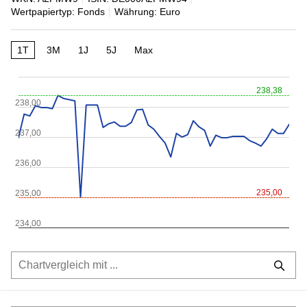
Wertpapiertyp: Fonds
Währung: Euro
1T
3M
1J
5J
Max
238,38
238,00
237,00
236,00
235,00
235,00
234,00