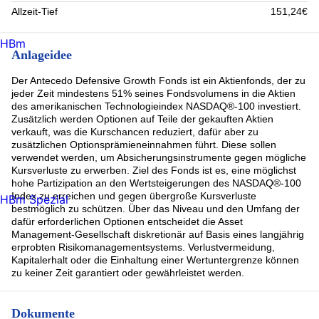
Allzeit-Tief
151,24€
HBm
Anlageidee
Der Antecedo Defensive Growth Fonds ist ein Aktienfonds, der zu
jeder Zeit mindestens 51% seines Fondsvolumens in die Aktien
des amerikanischen Technologieindex NASDAQ®-100 investiert.
Zusätzlich werden Optionen auf Teile der gekauften Aktien
verkauft, was die Kurschancen reduziert, dafür aber zu
zusätzlichen Optionsprämieneinnahmen führt. Diese sollen
verwendet werden, um Absicherungsinstrumente gegen mögliche
Kursverluste zu erwerben. Ziel des Fonds ist es, eine möglichst
hohe Partizipation an den Wertsteigerungen des NASDAQ®-100
Index zu erreichen und gegen übergroße Kursverluste
HBm Spezial
bestmöglich zu schützen. Über das Niveau und den Umfang der
dafür erforderlichen Optionen entscheidet die Asset
Management-Gesellschaft diskretionär auf Basis eines langjährig
erprobten Risikomanagementsystems. Verlustvermeidung,
Kapitalerhalt oder die Einhaltung einer Wertuntergrenze können
zu keiner Zeit garantiert oder gewährleistet werden.
Dokumente