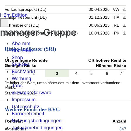
Verkaufsprospekt (DE)
30.04.2026
VW
PDF 
HBm Edition
Halbjahresbericht (DE)
31.12.2025
HA
PDF 
Jahresbericht (DE)
30.06.2025
RE
PDF 
manager-Gruppe
Basisinformationsblatt (PRIIP-KID) (DE)
16.04.2026
PK
PDF 
Abo mm
Risiko-Indikator (SRI)
Abo HBm
Shop
Oft geringere Rendite
Oft höhere Rendite
SPIEGEL
Geringes Risiko
Höheres Risiko
BuchMarkt
1
2
3
4
5
6
7
Werbung
Je höher der Wert, umso höher das mit dem Investment verbundene
Jobs
Risiko.
manage › forward
Stand: 29.08.2025
Impressum
Datenschutz
Weitere Fonds der KVG
Barrierefreiheit
Nutzungsbedingungen
Fondsart
Anzahl
Teilnahmebedingungen
Aktienfonds
347