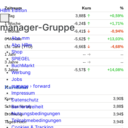
Zeitraum
Kurs
%
HBm Edition
1 Tag
3,88$
+0,59%
1 Woche
-6,24$
+1,71%
manager-Gruppe
1 Monat
-6,41$
-0,94%
Abo mm
6 Monate
-5,62$
+13,03%
Abo HBm
Lfd. Jahr (YTD)
-6,66$
-4,68%
Shop
1 Jahr
--
--
SPIEGEL
3 Jahre
--
--
BuchMarkt
5 Jahre
-5,57$
+14,08%
Werbung
Jobs
manage › forward
Kursdaten
Impressum
Kurs
3,90$
Datenschutz
Barrierefreiheit
Schluss Vortag
3,88$
Nutzungsbedingungen
Eröffnung
3,94$
Teilnahmebedingungen
Tages-Hoch
3,94$
Cookies & Tracking