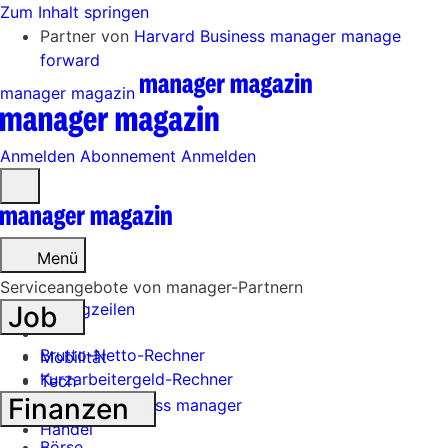
Zum Inhalt springen
Partner von
Harvard Business manager
manage
forward
manager magazin
Anmelden
Abonnement
Anmelden
Menü
öffnen
Menü
Serviceangebote von manager-Partnern
Schlagzeilen
Job
Brutto-Netto-Rechner
Mobilität
Kurzarbeitergeld-Rechner
Tech
Finanzen
Harvard Business manager
Handel
Börse