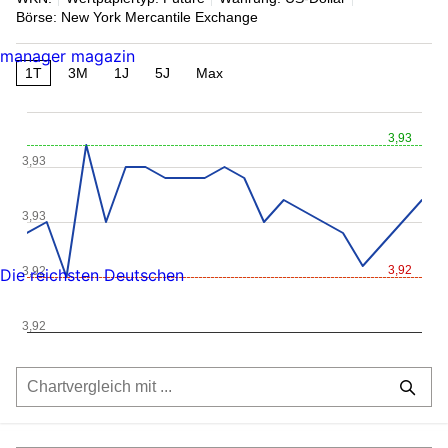
Börse: New York Mercantile Exchange
manager magazin
1T
3M
1J
5J
Max
3,93
3,93
3,93
3,92
3,92
Die reichsten Deutschen
3,92