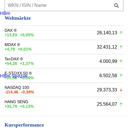
HBm
Weltmärkte
DAX ®
26.140,13
+13,83
+0,05%
MDAX ®
32.431,12
+4,79
+0,01%
TecDAX ®
4.000,99
+54,26
+1,37%
E-STOXX 50 ®
HBm Spezial
6.502,56
+25,58
+0,39%
NASDAQ 100
29.373,33
-114,46
-0,39%
HANG SENG
25.564,07
+33,79
+0,13%
Kursperformance