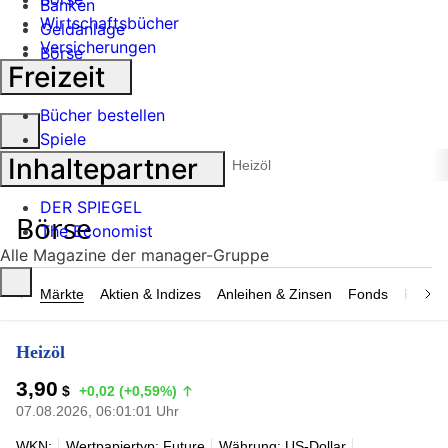
Banken
Wirtschaftsbücher
Geldanlage
Versicherungen
Börse
Freizeit
Industrie
Bücher bestellen
Suche
Spiele
öffnen
Inhaltepartner
Heizöl
manager magazin
Börse
DER SPIEGEL
The Economist
Alle Magazine der manager-Gruppe
Märkte
Aktien & Indizes
Anleihen & Zinsen
Fonds
Rohsto
Heizöl
3,90
$
+0,02 (+0,59%)
07.08.2026, 06:01:01 Uhr
WKN:
Wertpapiertyp: Future
Währung: US-Dollar