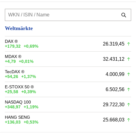
Weltmärkte
DAX ®
26.319,45
+179,32
+0,69%
MDAX ®
32.431,12
+4,79
+0,01%
TecDAX ®
4.000,99
+54,26
+1,37%
E-STOXX 50 ®
6.502,56
+25,58
+0,39%
NASDAQ 100
29.722,30
+348,97
+1,19%
HANG SENG
25.668,03
+136,03
+0,53%