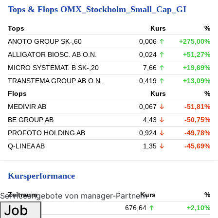
Tops & Flops OMX_Stockholm_Small_Cap_GI
Tops
Kurs
%
ANOTO GROUP SK-,60
0,006
+275,00%
ALLIGATOR BIOSC. AB O.N.
0,024
+51,27%
MICRO SYSTEMAT. B SK-,20
7,66
+19,69%
TRANSTEMA GROUP AB O.N.
0,419
+13,09%
Flops
Kurs
%
MEDIVIR AB
0,067
-51,81%
BE GROUP AB
4,43
-50,75%
PROFOTO HOLDING AB
0,924
-49,78%
Q-LINEA AB
1,35
-45,69%
Kursperformance
Serviceangebote von manager-Partnern
Zeitraum
Kurs
%
Job
1 Tag
676,64
+2,10%