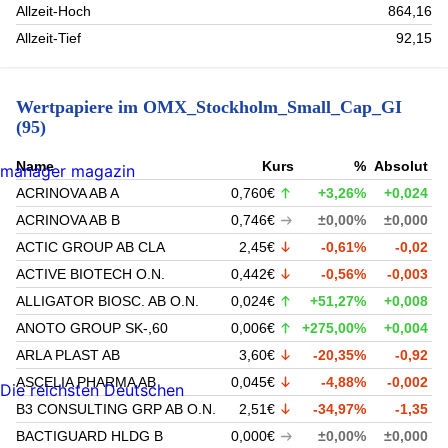
Allzeit-Hoch
864,16
Allzeit-Tief
92,15
Wertpapiere im OMX_Stockholm_Small_Cap_GI
(95)
Name
Kurs
%
Absolut
manager magazin
ACRINOVA AB A
0,760€
+3,26%
+0,024
ACRINOVA AB B
0,746€
±0,00%
±0,000
ACTIC GROUP AB CLA
2,45€
-0,61%
-0,02
ACTIVE BIOTECH O.N.
0,442€
-0,56%
-0,003
ALLIGATOR BIOSC. AB O.N.
0,024€
+51,27%
+0,008
ANOTO GROUP SK-,60
0,006€
+275,00%
+0,004
ARLA PLAST AB
3,60€
-20,35%
-0,92
ASCELIA PHARMA AB
0,045€
-4,88%
-0,002
Die reichsten Deutschen
B3 CONSULTING GRP AB O.N.
2,51€
-34,97%
-1,35
BACTIGUARD HLDG B
0,000€
±0,00%
±0,000