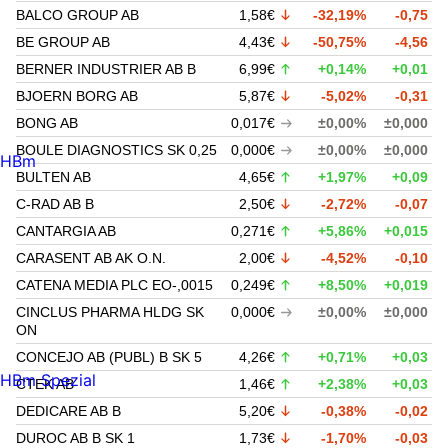
BALCO GROUP AB
1,58€
-32,19%
-0,75
BE GROUP AB
4,43€
-50,75%
-4,56
BERNER INDUSTRIER AB B
6,99€
+0,14%
+0,01
BJOERN BORG AB
5,87€
-5,02%
-0,31
BONG AB
0,017€
±0,00%
±0,000
BOULE DIAGNOSTICS SK 0,25
0,000€
±0,00%
±0,000
HBm
BULTEN AB
4,65€
+1,97%
+0,09
C-RAD AB B
2,50€
-2,72%
-0,07
CANTARGIA AB
0,271€
+5,86%
+0,015
CARASENT AB AK O.N.
2,00€
-4,52%
-0,10
CATENA MEDIA PLC EO-,0015
0,249€
+8,50%
+0,019
CINCLUS PHARMA HLDG SK
0,000€
±0,00%
±0,000
ON
CONCEJO AB (PUBL) B SK 5
4,26€
+0,71%
+0,03
HBm Spezial
CTEK AB
1,46€
+2,38%
+0,03
DEDICARE AB B
5,20€
-0,38%
-0,02
DUROC AB B SK 1
1,73€
-1,70%
-0,03