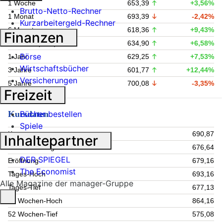
1 Woche
653,39
+3,56%
Brutto-Netto-Rechner
1 Monat
693,39
-2,42%
Kurzarbeitergeld-Rechner
6 Monate
618,36
+9,43%
Finanzen
Lfd. Jahr (YTD)
634,90
+6,58%
Börse
1 Jahr
629,25
+7,53%
Wirtschaftsbücher
3 Jahre
601,77
+12,44%
Versicherungen
5 Jahre
700,08
-3,35%
Freizeit
Kursdaten
Bücher bestellen
Spiele
Kurs
690,87
Inhaltepartner
Schluss Vortag
676,64
DER SPIEGEL
Eröffnung
679,16
The Economist
Tages-Hoch
693,16
Alle Magazine der manager-Gruppe
Tages-Tief
677,13
52 Wochen-Hoch
864,16
52 Wochen-Tief
575,08