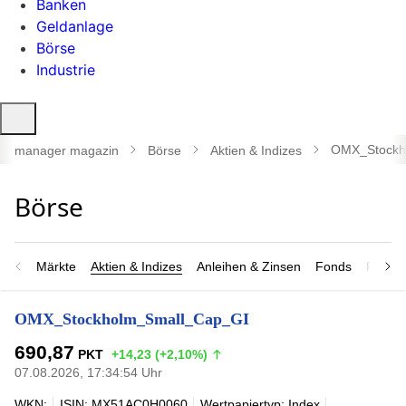
Banken
Geldanlage
Börse
Industrie
Suche
öffnen
OMX_Stockh
manager magazin
Börse
Aktien & Indizes
Märkte
Aktien & Indizes
Anleihen & Zinsen
Fonds
Rohsto
OMX_Stockholm_Small_Cap_GI
690,87
PKT
+14,23 (+2,10%)
07.08.2026, 17:34:54 Uhr
WKN:
ISIN: MX51AC0H0060
Wertpapiertyp: Index