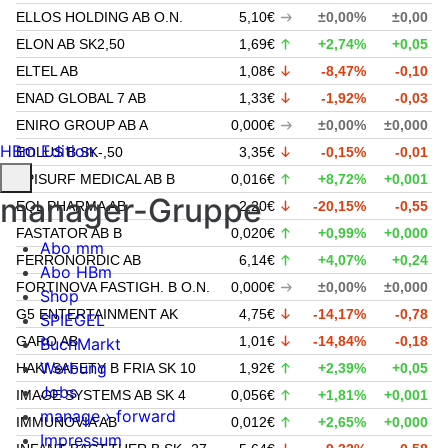
ELLOS HOLDING AB O.N.
5,10€
±0,00%
±0,00
ELON AB SK2,50
1,69€
+2,74%
+0,05
ELTEL AB
1,08€
-8,47%
-0,10
ENAD GLOBAL 7 AB
1,33€
-1,92%
-0,03
ENIRO GROUP AB A
0,000€
±0,00%
±0,000
HBm Edition
EOLUS B SK-,50
3,35€
-0,15%
-0,01
EPISURF MEDICAL AB B
0,016€
+8,72%
+0,001
manager-Gruppe
EQL PHARMA AB
2,20€
-20,15%
-0,55
FASTATOR AB B
0,020€
+0,99%
+0,000
Abo mm
FERRONORDIC AB
6,14€
+4,07%
+0,24
Abo HBm
FORTINOVA FASTIGH. B O.N.
0,000€
±0,00%
±0,000
Shop
G5 ENTERTAINMENT AK
4,75€
-14,17%
-0,78
SPIEGEL
GARO AB
1,01€
-14,84%
-0,18
BuchMarkt
Werbung
HAKI SAFETY B FRIA SK 10
1,92€
+2,39%
+0,05
Jobs
IMAGE SYSTEMS AB SK 4
0,056€
+1,81%
+0,001
manage › forward
IMMUNOVIA AB
0,012€
+2,65%
+0,000
Impressum