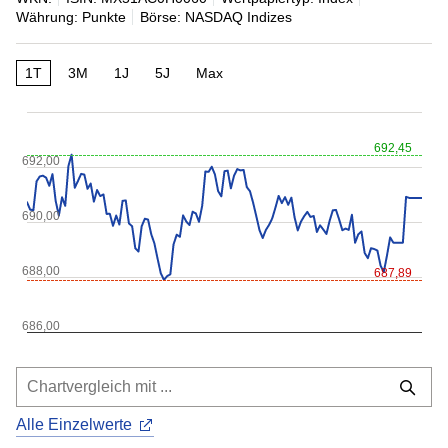
Währung: Punkte
Börse: NASDAQ Indizes
1T
3M
1J
5J
Max
692,45
692,00
690,00
688,00
687,89
686,00
Alle Einzelwerte