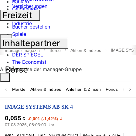
Banken
Versicherungen
Geldanlage
Freizeit
Börse
Industrie
Bücher bestellen
Spiele
Suche
Inhaltepartner
öffnen
IMAGE SYST
manager magazin
Börse
Aktien & Indizes
DER SPIEGEL
The Economist
Alle Magazine der manager-Gruppe
Märkte
Aktien & Indizes
Anleihen & Zinsen
Fonds
Rohsto
IMAGE SYSTEMS AB SK 4
0,055
€
-0,001 (-1,42%)
07.08.2026, 08:03:00 Uhr
WKN: A12DWB
ISIN: SE0006421871
Wertpapiertyp: Aktie