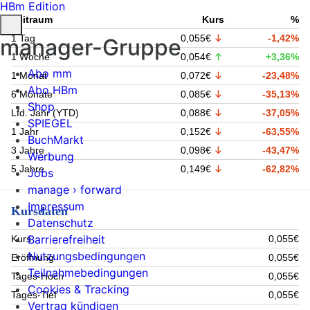
HBm Edition
Zeitraum
Kurs
%
1 Tag
0,055€
-1,42%
manager-Gruppe
1 Woche
0,054€
+3,36%
Abo mm
1 Monat
0,072€
-23,48%
Abo HBm
6 Monate
0,085€
-35,13%
Shop
Lfd. Jahr (YTD)
0,088€
-37,05%
SPIEGEL
1 Jahr
0,152€
-63,55%
BuchMarkt
3 Jahre
0,098€
-43,47%
Werbung
5 Jahre
0,149€
-62,82%
Jobs
manage › forward
Impressum
Kursdaten
Datenschutz
Barrierefreiheit
Kurs
0,055€
Nutzungsbedingungen
Eröffnung
0,055€
Teilnahmebedingungen
Tages-Hoch
0,055€
Cookies & Tracking
Tages-Tief
0,055€
Vertrag kündigen