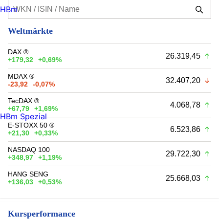
HBm
Weltmärkte
DAX ®
26.319,45
+179,32
+0,69%
MDAX ®
32.407,20
-23,92
-0,07%
TecDAX ®
4.068,78
+67,79
+1,69%
HBm Spezial
E-STOXX 50 ®
6.523,86
+21,30
+0,33%
NASDAQ 100
29.722,30
+348,97
+1,19%
HANG SENG
25.668,03
+136,03
+0,53%
Kursperformance