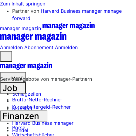
Zum Inhalt springen
Partner von
Harvard Business manager
manage
forward
manager magazin
Anmelden
Abonnement
Anmelden
Menü
öffnen
Menü
Serviceangebote von manager-Partnern
Job
Schlagzeilen
Brutto-Netto-Rechner
Kurzarbeitergeld-Rechner
Mobilität
Finanzen
Tech
Harvard Business manager
Börse
Handel
Wirtschaftsbücher