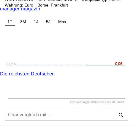
Währung: Euro
Börse: Frankfurt
manager magazin
1T
3M
1J
5J
Max
0,06
0,06
0,055
Die reichsten Deutschen
vwd Vereinigte Wirtschaftsdienste GmbH