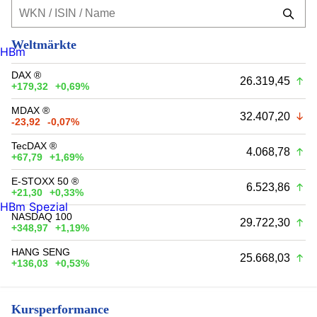
Weltmärkte
HBm
DAX ®
26.319,45
+179,32
+0,69%
MDAX ®
32.407,20
-23,92
-0,07%
TecDAX ®
4.068,78
+67,79
+1,69%
E-STOXX 50 ®
6.523,86
+21,30
+0,33%
HBm Spezial
NASDAQ 100
29.722,30
+348,97
+1,19%
HANG SENG
25.668,03
+136,03
+0,53%
Kursperformance