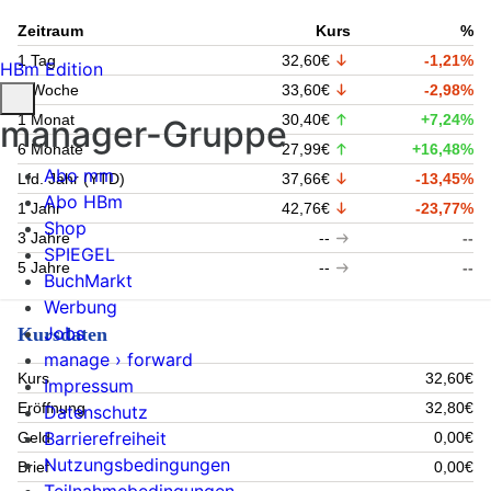
Zeitraum
Kurs
%
1 Tag
32,60€
-1,21%
HBm Edition
1 Woche
33,60€
-2,98%
1 Monat
30,40€
+7,24%
manager-Gruppe
6 Monate
27,99€
+16,48%
Abo mm
Lfd. Jahr (YTD)
37,66€
-13,45%
Abo HBm
1 Jahr
42,76€
-23,77%
Shop
3 Jahre
--
--
SPIEGEL
5 Jahre
--
--
BuchMarkt
Werbung
Jobs
Kursdaten
manage › forward
Kurs
32,60€
Impressum
Eröffnung
32,80€
Datenschutz
Barrierefreiheit
Geld
0,00€
Nutzungsbedingungen
Brief
0,00€