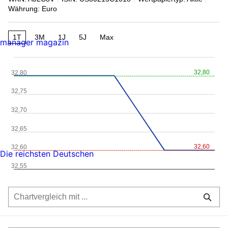
Währung: Euro
1T
3M
1J
5J
Max
manager magazin
32,80
32,80
32,75
32,70
32,65
32,60
32,60
Die reichsten Deutschen
32,55