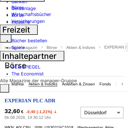
Banken
Börse
Geldanlage
Wirtschaftsbücher
Börse
Versicherungen
Industrie
Freizeit
Suche
Bücher bestellen
öffnen
Spiele
EXPERIAN P
manager magazin
Börse
Aktien & Indizes
Inhaltepartner
DER SPIEGEL
The Economist
Alle Magazine der manager-Gruppe
Märkte
Aktien & Indizes
Anleihen & Zinsen
Fonds
Rohsto
EXPERIAN PLC ADR
32,60
€
-0,40 (-1,21%)
06.08.2026, 19:30:12 Uhr
WKN: A0LC8V
ISIN: US30215C1018
Wertpapiertyp: Aktie