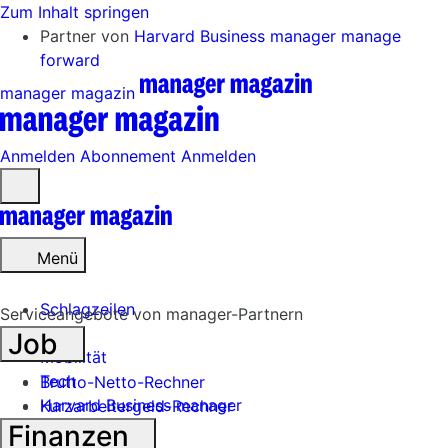
Zum Inhalt springen
Partner von
Harvard Business manager
manage
forward
manager magazin
Anmelden
Abonnement
Anmelden
Menü
öffnen
Menü
Schlagzeilen
Serviceangebote von manager-Partnern
Job
Mobilität
Tech
Brutto-Netto-Rechner
Harvard Business manager
Kurzarbeitergeld-Rechner
Finanzen
Handel