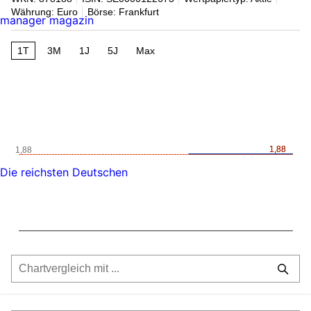
Währung: Euro
Börse: Frankfurt
manager magazin
1T
3M
1J
5J
Max
1,88
1,88
1,88
Die reichsten Deutschen