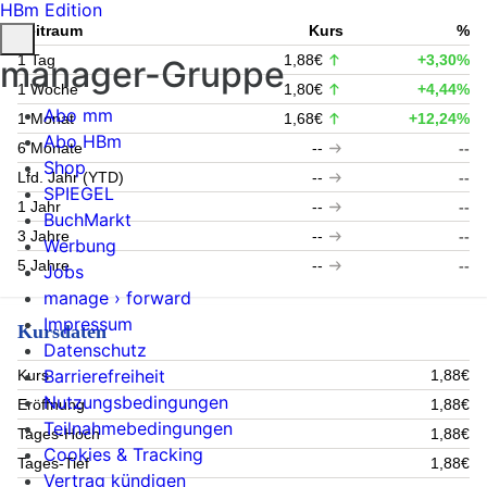
HBm Edition
Zeitraum
Kurs
%
1 Tag
1,88€
+3,30%
manager-Gruppe
1 Woche
1,80€
+4,44%
Abo mm
1 Monat
1,68€
+12,24%
Abo HBm
6 Monate
--
--
Shop
Lfd. Jahr (YTD)
--
--
SPIEGEL
1 Jahr
--
--
BuchMarkt
3 Jahre
--
--
Werbung
5 Jahre
--
--
Jobs
manage › forward
Impressum
Kursdaten
Datenschutz
Barrierefreiheit
Kurs
1,88€
Nutzungsbedingungen
Eröffnung
1,88€
Teilnahmebedingungen
Tages-Hoch
1,88€
Cookies & Tracking
Tages-Tief
1,88€
Vertrag kündigen