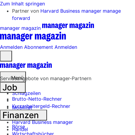
Zum Inhalt springen
Partner von
Harvard Business manager
manage
forward
manager magazin
Anmelden
Abonnement
Anmelden
Menü
öffnen
Menü
Serviceangebote von manager-Partnern
Job
Schlagzeilen
Brutto-Netto-Rechner
Kurzarbeitergeld-Rechner
Mobilität
Finanzen
Tech
Harvard Business manager
Börse
Handel
Wirtschaftsbücher