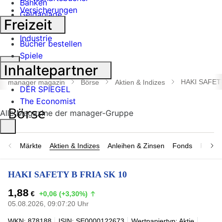
Banken
Versicherungen
Geldanlage
Freizeit
Börse
Industrie
Bücher bestellen
Spiele
Suche
Inhaltepartner
öffnen
HAKI SAFETY
manager magazin
Börse
Aktien & Indizes
DER SPIEGEL
The Economist
Alle Magazine der manager-Gruppe
Märkte
Aktien & Indizes
Anleihen & Zinsen
Fonds
Rohsto
HAKI SAFETY B FRIA SK 10
1,88
€
+0,06 (+3,30%)
05.08.2026, 09:07:20 Uhr
WKN: 878188
ISIN: SE0000122673
Wertpapiertyp: Aktie