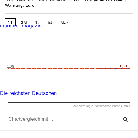
Währung: Euro
1T
3M
1J
5J
Max
manager magazin
1,08
1,08
1,08
Die reichsten Deutschen
vwd Vereinigte Wirtschaftsdienste GmbH