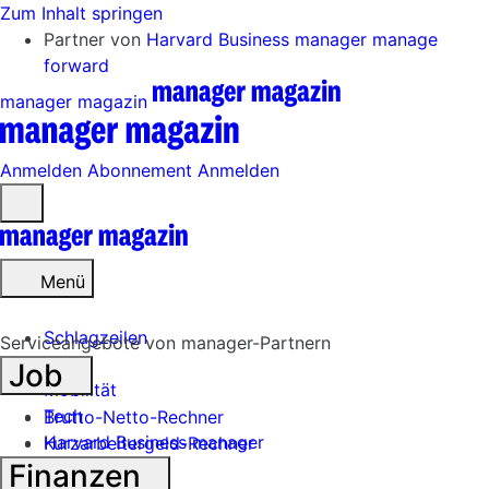
Zum Inhalt springen
Partner von
Harvard Business manager
manage
forward
manager magazin
Anmelden
Abonnement
Anmelden
Menü
öffnen
Menü
Schlagzeilen
Serviceangebote von manager-Partnern
Job
Mobilität
Tech
Brutto-Netto-Rechner
Harvard Business manager
Kurzarbeitergeld-Rechner
Finanzen
Handel