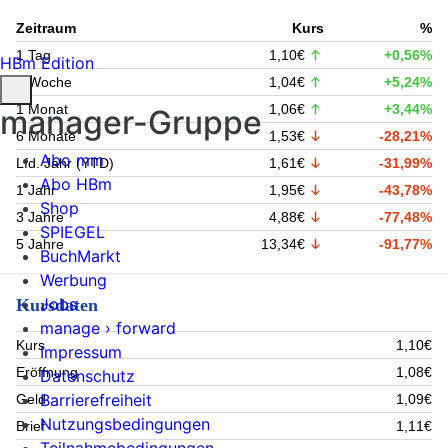
Zeitraum
Kurs
%
1 Tag
1,10€
+0,56%
HBm Edition
1 Woche
1,04€
+5,24%
1 Monat
1,06€
+3,44%
manager-Gruppe
6 Monate
1,53€
-28,21%
Abo mm
Lfd. Jahr (YTD)
1,61€
-31,99%
Abo HBm
1 Jahr
1,95€
-43,78%
Shop
3 Jahre
4,88€
-77,48%
SPIEGEL
5 Jahre
13,34€
-91,77%
BuchMarkt
Werbung
Jobs
Kursdaten
manage › forward
Kurs
1,10€
Impressum
Eröffnung
1,08€
Datenschutz
Barrierefreiheit
Geld
1,09€
Nutzungsbedingungen
Brief
1,11€