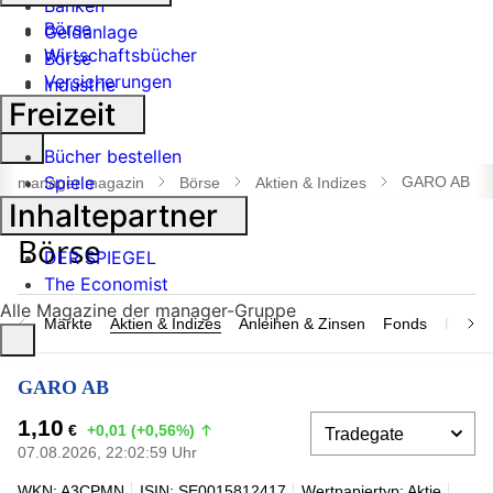
Banken
Börse
Geldanlage
Wirtschaftsbücher
Börse
Versicherungen
Industrie
Freizeit
Suche
Bücher bestellen
öffnen
Spiele
GARO AB
manager magazin
Börse
Aktien & Indizes
Inhaltepartner
DER SPIEGEL
The Economist
Alle Magazine der manager-Gruppe
Märkte
Aktien & Indizes
Anleihen & Zinsen
Fonds
Rohsto
GARO AB
1,10
€
+0,01 (+0,56%)
07.08.2026, 22:02:59 Uhr
WKN: A3CPMN
ISIN: SE0015812417
Wertpapiertyp: Aktie