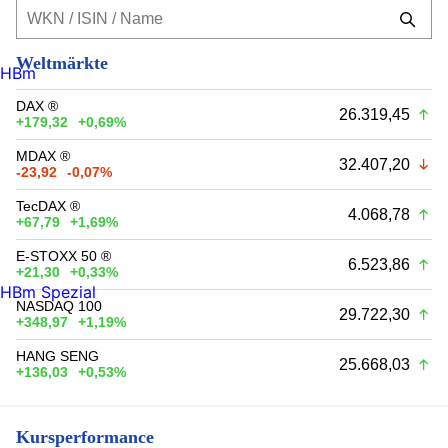
Weltmärkte
HBm
DAX ®
26.319,45
+179,32
+0,69%
MDAX ®
32.407,20
-23,92
-0,07%
TecDAX ®
4.068,78
+67,79
+1,69%
E-STOXX 50 ®
6.523,86
+21,30
+0,33%
HBm Spezial
NASDAQ 100
29.722,30
+348,97
+1,19%
HANG SENG
25.668,03
+136,03
+0,53%
Kursperformance