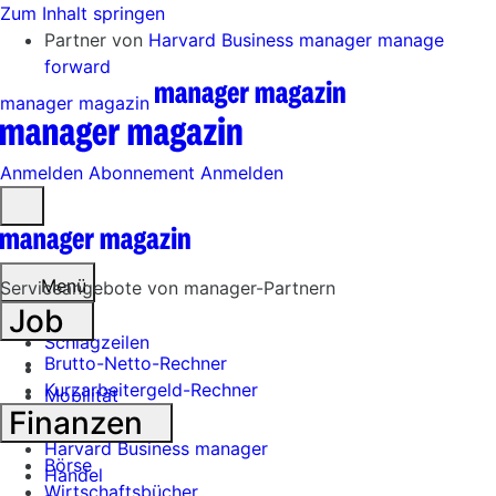
Zum Inhalt springen
Partner von
Harvard Business manager
manage
forward
manager magazin
Anmelden
Abonnement
Anmelden
Menü
öffnen
Menü
Serviceangebote von manager-Partnern
Job
Schlagzeilen
Brutto-Netto-Rechner
Kurzarbeitergeld-Rechner
Mobilität
Finanzen
Tech
Harvard Business manager
Börse
Handel
Wirtschaftsbücher