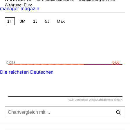
Währung: Euro
manager magazin
1T
3M
1J
5J
Max
0,06
0,06
0,058
Die reichsten Deutschen
vwd Vereinigte Wirtschaftsdienste GmbH