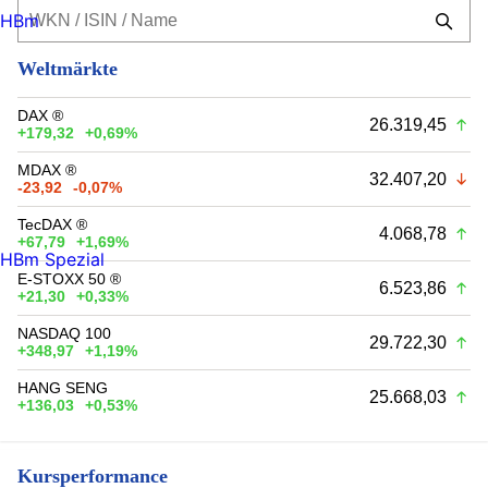
HBm
Weltmärkte
DAX ®
26.319,45
+179,32
+0,69%
MDAX ®
32.407,20
-23,92
-0,07%
TecDAX ®
4.068,78
+67,79
+1,69%
HBm Spezial
E-STOXX 50 ®
6.523,86
+21,30
+0,33%
NASDAQ 100
29.722,30
+348,97
+1,19%
HANG SENG
25.668,03
+136,03
+0,53%
Kursperformance