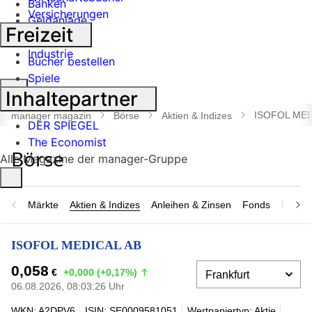
Banken
Versicherungen
Geldanlage
Freizeit
Börse
Industrie
Bücher bestellen
Spiele
Suche
Inhaltepartner
öffnen
ISOFOL MED
manager magazin
Börse
Aktien & Indizes
DER SPIEGEL
The Economist
Alle Magazine der manager-Gruppe
Märkte
Aktien & Indizes
Anleihen & Zinsen
Fonds
Rohsto
ISOFOL MEDICAL AB
0,058
€
+0,000 (+0,17%)
06.08.2026, 08:03:26 Uhr
WKN: A2DPV6
ISIN: SE0009581051
Wertpapiertyp: Aktie