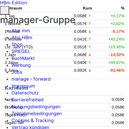
HBm Edition
Zeitraum
Kurs
%
1 Tag
0,058€
+0,17%
manager-Gruppe
1 Woche
0,057€
+2,82%
Abo mm
1 Monat
0,058€
-0,17%
Abo HBm
6 Monate
0,041€
+43,24%
Shop
Lfd. Jahr (YTD)
0,051€
+15,45%
SPIEGEL
1 Jahr
0,068€
-14,52%
BuchMarkt
3 Jahre
0,040€
+44,67%
Werbung
5 Jahre
0,892€
-93,46%
Jobs
manage › forward
Impressum
Kursdaten
Datenschutz
Barrierefreiheit
Kurs
0,058€
Nutzungsbedingungen
Eröffnung
0,058€
Teilnahmebedingungen
Tages-Hoch
0,058€
Cookies & Tracking
Tages-Tief
0,058€
Vertrag kündigen