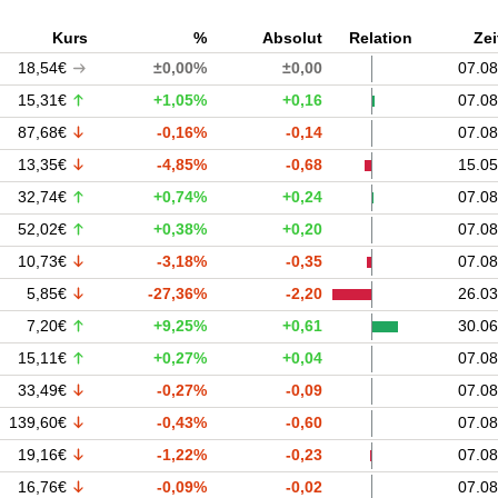
Kurs
%
Absolut
Relation
Zei
18,54€
±0,00%
±0,00
07.08
15,31€
+1,05%
+0,16
07.08
87,68€
-0,16%
-0,14
07.08
13,35€
-4,85%
-0,68
15.05
32,74€
+0,74%
+0,24
07.08
52,02€
+0,38%
+0,20
07.08
10,73€
-3,18%
-0,35
07.08
5,85€
-27,36%
-2,20
26.03
7,20€
+9,25%
+0,61
30.06
15,11€
+0,27%
+0,04
07.08
33,49€
-0,27%
-0,09
07.08
139,60€
-0,43%
-0,60
07.08
19,16€
-1,22%
-0,23
07.08
16,76€
-0,09%
-0,02
07.08