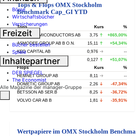
Tops & Flops OMX Stockholm
Börse
Benchmark Cap_GI YTD
Wirtschaftsbücher
Versicherungen
Tops
Kurs
%
Freizeit
SIVERS SEMICONDUCTORS AB
3,75
+865,00%
ASMODEE GROUP AB B O.N.
15,11
+54,34%
Bücher bestellen
KEO CAPITAL AB
0,976
--
Spiele
Inhaltepartner
VIAPLAY GROUP AB B
0,127
+51,07%
Flops
Kurs
%
DER SPIEGEL
HEMNET GROUP AB
8,11
--
The Economist
DOMETIC GROUP AB
2,26
-47,34%
Alle Magazine der manager-Gruppe
BETSSON AB SER.B
8,25
-36,72%
VOLVO CAR AB B
1,81
-35,91%
Wertpapiere im OMX Stockholm Benchmar