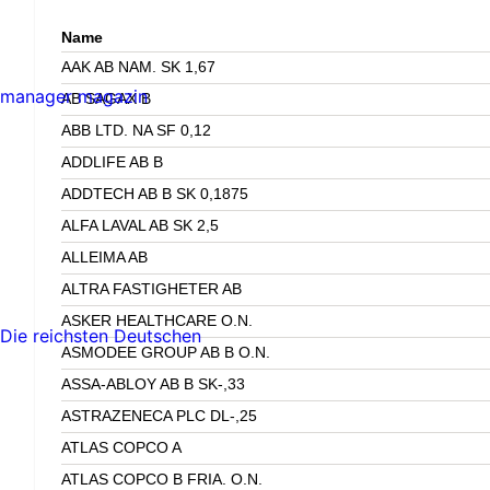
Name
AAK AB NAM. SK 1,67
manager magazin
AB SAGAX B
ABB LTD. NA SF 0,12
ADDLIFE AB B
ADDTECH AB B SK 0,1875
ALFA LAVAL AB SK 2,5
ALLEIMA AB
ALTRA FASTIGHETER AB
ASKER HEALTHCARE O.N.
Die reichsten Deutschen
ASMODEE GROUP AB B O.N.
ASSA-ABLOY AB B SK-,33
ASTRAZENECA PLC DL-,25
ATLAS COPCO A
ATLAS COPCO B FRIA. O.N.