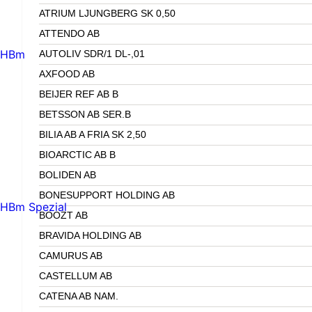
ATRIUM LJUNGBERG SK 0,50
ATTENDO AB
HBm
AUTOLIV SDR/1 DL-,01
AXFOOD AB
BEIJER REF AB B
BETSSON AB SER.B
BILIA AB A FRIA SK 2,50
BIOARCTIC AB B
BOLIDEN AB
BONESUPPORT HOLDING AB
HBm Spezial
BOOZT AB
BRAVIDA HOLDING AB
CAMURUS AB
CASTELLUM AB
CATENA AB NAM.