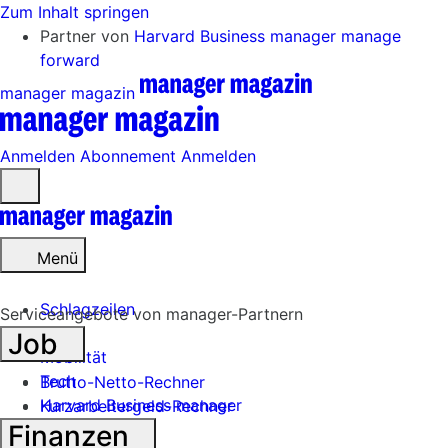
Zum Inhalt springen
Partner von
Harvard Business manager
manage
forward
manager magazin
Anmelden
Abonnement
Anmelden
Menü
öffnen
Menü
Schlagzeilen
Serviceangebote von manager-Partnern
Job
Mobilität
Tech
Brutto-Netto-Rechner
Harvard Business manager
Kurzarbeitergeld-Rechner
Finanzen
Handel