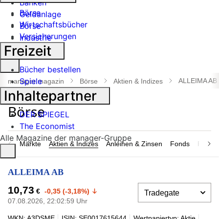
Banken
Börse
Geldanlage
Wirtschaftsbücher
Börse
Versicherungen
Industrie
Freizeit
Suche
Bücher bestellen
öffnen
Spiele
ALLEIMA AB
manager magazin
Börse
Aktien & Indizes
Inhaltepartner
DER SPIEGEL
The Economist
Alle Magazine der manager-Gruppe
Märkte
Aktien & Indizes
Anleihen & Zinsen
Fonds
Rohsto
ALLEIMA AB
10,73
€
-0,35 (-3,18%)
07.08.2026, 22:02:59 Uhr
WKN: A3DSME
ISIN: SE0017615644
Wertpapiertyp: Aktie