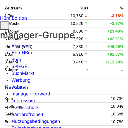
Zeitraum
Kurs
%
1 Tag
10,73€
-3,18%
HBm Edition
1 Woche
10,32€
+3,97%
1 Monat
8,69€
+23,48%
manager-Gruppe
6 Monate
7,52€
+42,61%
Abo mm
Lfd. Jahr (YTD)
7,33€
+46,29%
Abo HBm
1 Jahr
5,91€
+81,57%
Shop
3 Jahre
3,44€
+212,28%
SPIEGEL
5 Jahre
--
--
BuchMarkt
Werbung
Jobs
Kursdaten
manage › forward
Kurs
10,73€
Impressum
Eröffnung
10,84€
Datenschutz
Barrierefreiheit
Geld
10,68€
Nutzungsbedingungen
Brief
10,78€