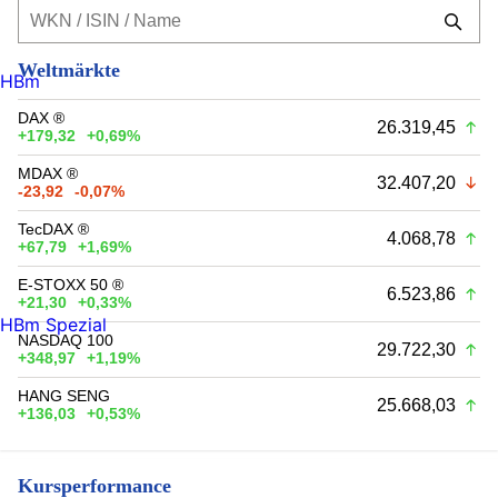
Weltmärkte
HBm
DAX ®
26.319,45
+179,32
+0,69%
MDAX ®
32.407,20
-23,92
-0,07%
TecDAX ®
4.068,78
+67,79
+1,69%
E-STOXX 50 ®
6.523,86
+21,30
+0,33%
HBm Spezial
NASDAQ 100
29.722,30
+348,97
+1,19%
HANG SENG
25.668,03
+136,03
+0,53%
Kursperformance