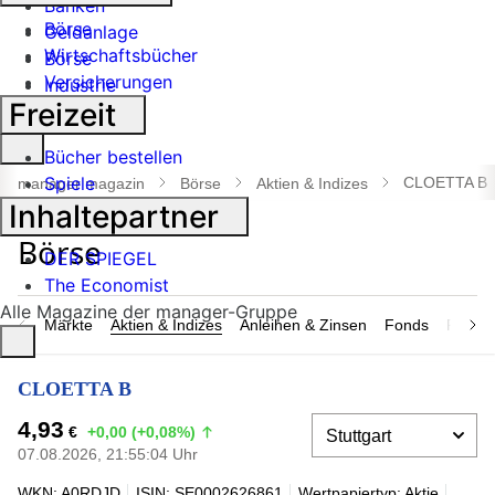
Banken
Börse
Geldanlage
Wirtschaftsbücher
Börse
Versicherungen
Industrie
Freizeit
Suche
Bücher bestellen
öffnen
Spiele
CLOETTA B
manager magazin
Börse
Aktien & Indizes
Inhaltepartner
DER SPIEGEL
The Economist
Alle Magazine der manager-Gruppe
Märkte
Aktien & Indizes
Anleihen & Zinsen
Fonds
Rohsto
CLOETTA B
4,93
€
+0,00 (+0,08%)
07.08.2026, 21:55:04 Uhr
WKN: A0RDJD
ISIN: SE0002626861
Wertpapiertyp: Aktie