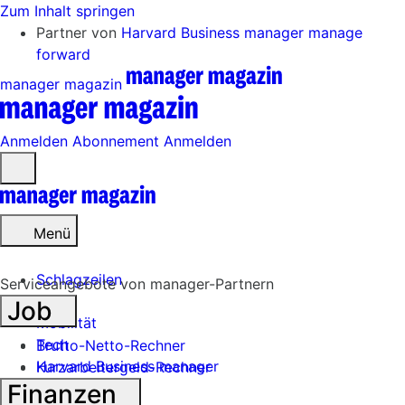
Zum Inhalt springen
Partner von
Harvard Business manager
manage
forward
manager magazin
Anmelden
Abonnement
Anmelden
Menü
öffnen
Menü
Schlagzeilen
Serviceangebote von manager-Partnern
Job
Mobilität
Tech
Brutto-Netto-Rechner
Harvard Business manager
Kurzarbeitergeld-Rechner
Finanzen
Handel