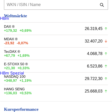
Weltmärkte
HBm
DAX ®
26.319,45
+179,32
+0,69%
MDAX ®
32.407,20
-23,92
-0,07%
TecDAX ®
4.068,78
+67,79
+1,69%
E-STOXX 50 ®
6.523,86
+21,30
+0,33%
HBm Spezial
NASDAQ 100
29.722,30
+348,97
+1,19%
HANG SENG
25.668,03
+136,03
+0,53%
Kursperformance