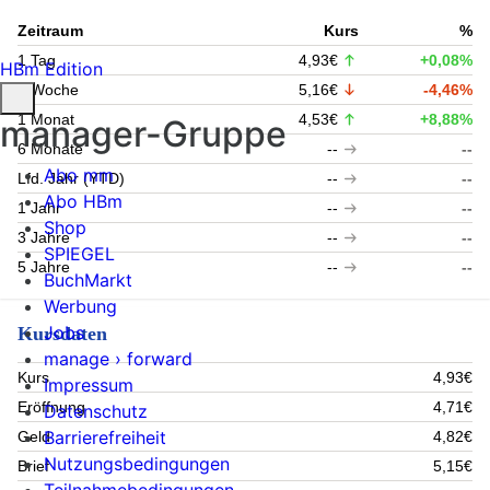
Zeitraum
Kurs
%
1 Tag
4,93€
+0,08%
HBm Edition
1 Woche
5,16€
-4,46%
1 Monat
4,53€
+8,88%
manager-Gruppe
6 Monate
--
--
Abo mm
Lfd. Jahr (YTD)
--
--
Abo HBm
1 Jahr
--
--
Shop
3 Jahre
--
--
SPIEGEL
5 Jahre
--
--
BuchMarkt
Werbung
Jobs
Kursdaten
manage › forward
Kurs
4,93€
Impressum
Eröffnung
4,71€
Datenschutz
Barrierefreiheit
Geld
4,82€
Nutzungsbedingungen
Brief
5,15€