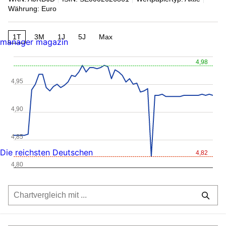
Währung: Euro
1T
3M
1J
5J
Max
manager magazin
4,98
4,95
4,90
4,85
Die reichsten Deutschen
4,82
4,80