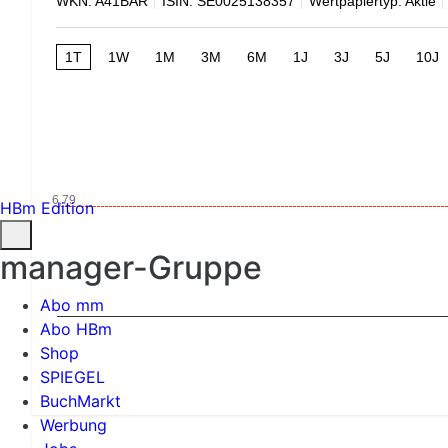
WKN: A41BAR
ISIN: SE0025138357
Wertpapiertyp: Aktie
1T
1W
1M
3M
6M
1J
3J
5J
10J
6,79
HBm Edition
manager-Gruppe
Abo mm
Abo HBm
Shop
SPIEGEL
BuchMarkt
Werbung