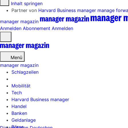
Zum Inhalt springen
Partner von
Harvard Business manager
manage forw
manager magazin
Anmelden
Abonnement
Anmelden
Menü
öffnen
Menü
manager magazin
Schlagzeilen
Mobilität
Tech
Harvard Business manager
Handel
Banken
Geldanlage
Börse
Die reichsten Deutschen