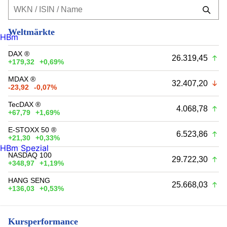
Weltmärkte
HBm
DAX ®
26.319,45
+179,32
+0,69%
MDAX ®
32.407,20
-23,92
-0,07%
TecDAX ®
4.068,78
+67,79
+1,69%
E-STOXX 50 ®
6.523,86
+21,30
+0,33%
HBm Spezial
NASDAQ 100
29.722,30
+348,97
+1,19%
HANG SENG
25.668,03
+136,03
+0,53%
Kursperformance