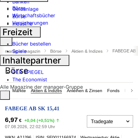
Banken
Börse
Geldanlage
Wirtschaftsbücher
Börse
Versicherungen
Industrie
Freizeit
Suche
Bücher bestellen
öffnen
Spiele
FABEGE AB 
manager magazin
Börse
Aktien & Indizes
Inhaltepartner
DER SPIEGEL
The Economist
Alle Magazine der manager-Gruppe
Märkte
Aktien & Indizes
Anleihen & Zinsen
Fonds
Rohsto
FABEGE AB SK 15,41
6,97
€
+0,04 (+0,51%)
07.08.2026, 22:02:59 Uhr
WKN: A2JJ96
ISIN: SE0011166974
Wertpapiertyp: Aktie