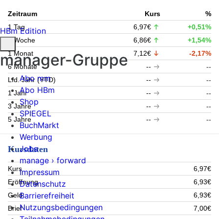
Zeitraum
Kurs
%
1 Tag
6,97€
+0,51%
HBm Edition
1 Woche
6,86€
+1,54%
1 Monat
7,12€
-2,17%
manager-Gruppe
6 Monate
--
--
Abo mm
Lfd. Jahr (YTD)
--
--
Abo HBm
1 Jahr
--
--
Shop
3 Jahre
--
--
SPIEGEL
5 Jahre
--
--
BuchMarkt
Werbung
Jobs
Kursdaten
manage › forward
Kurs
6,97€
Impressum
Eröffnung
6,93€
Datenschutz
Barrierefreiheit
Geld
6,93€
Nutzungsbedingungen
Brief
7,00€