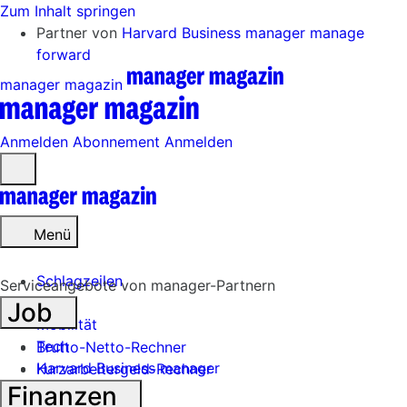
Zum Inhalt springen
Partner von
Harvard Business manager
manage
forward
manager magazin
Anmelden
Abonnement
Anmelden
Menü
öffnen
Menü
Schlagzeilen
Serviceangebote von manager-Partnern
Job
Mobilität
Tech
Brutto-Netto-Rechner
Harvard Business manager
Kurzarbeitergeld-Rechner
Finanzen
Handel