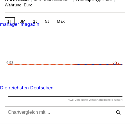
Währung: Euro
1T
3M
1J
5J
Max
manager magazin
6,93
6,93
6,93
Die reichsten Deutschen
vwd Vereinigte Wirtschaftsdienste GmbH