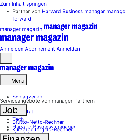
Zum Inhalt springen
Partner von
Harvard Business manager
manage
forward
manager magazin
Anmelden
Abonnement
Anmelden
Menü
öffnen
Menü
Schlagzeilen
Serviceangebote von manager-Partnern
Job
Mobilität
Tech
Brutto-Netto-Rechner
Harvard Business manager
Kurzarbeitergeld-Rechner
Handel
Finanzen