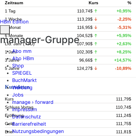
Zeitraum
Kurs
%
1 Tag
110,74$
+0,95%
1 Woche
113,29$
-2,25%
HBm Edition
1 Monat
116,95$
-5,31%
6 Monate
104,52$
+5,95%
manager-Gruppe
Lfd. Jahr (YTD)
107,90$
+2,63%
Abo mm
1 Jahr
102,30$
+8,25%
Abo HBm
3 Jahre
96,66$
+14,57%
Shop
5 Jahre
124,27$
-10,89%
SPIEGEL
BuchMarkt
Kursdaten
Werbung
Jobs
Kurs
111,79$
manage › forward
Schluss Vortag
110,74$
Impressum
Eröffnung
111,24$
Datenschutz
Barrierefreiheit
Geld
111,75$
Nutzungsbedingungen
Brief
111,81$