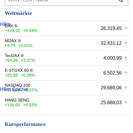
Weltmärkte
HBm
DAX ®
26.319,45
+179,32
+0,69%
MDAX ®
32.431,12
+4,79
+0,01%
TecDAX ®
4.000,99
+54,26
+1,37%
E-STOXX 50 ®
6.502,56
+25,58
+0,39%
NASDAQ 100
29.689,06
HBm Spezial
+315,72
+1,07%
HANG SENG
25.668,03
+136,03
+0,53%
Kursperformance