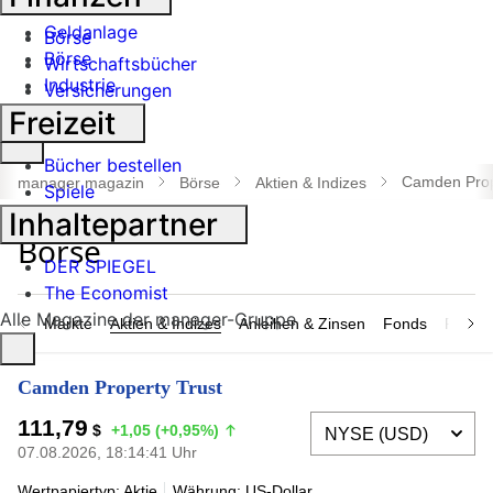
Banken
Geldanlage
Börse
Börse
Wirtschaftsbücher
Industrie
Versicherungen
Freizeit
Suche
Bücher bestellen
öffnen
Camden Prop
manager magazin
Börse
Aktien & Indizes
Spiele
Inhaltepartner
DER SPIEGEL
The Economist
Alle Magazine der manager-Gruppe
Märkte
Aktien & Indizes
Anleihen & Zinsen
Fonds
Rohsto
Camden Property Trust
111,79
$
+1,05 (+0,95%)
07.08.2026, 18:14:41 Uhr
Wertpapiertyp: Aktie
Währung: US-Dollar