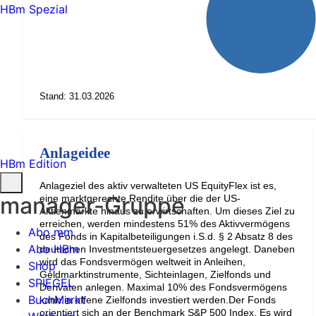
HBm Spezial
Stand: 31.03.2026
Anlageidee
HBm Edition
Anlageziel des aktiv verwalteten US EquityFlex ist es,
manager-Gruppe
eine marktgerechte Rendite über die der US-
Aktienmärkte hinaus zu erwirtschaften. Um dieses Ziel zu
erreichen, werden mindestens 51% des Aktivvermögens
Abo mm
des Fonds in Kapitalbeteiligungen i.S.d. § 2 Absatz 8 des
Abo HBm
deutschen Investmentsteuergesetzes angelegt. Daneben
wird das Fondsvermögen weltweit in Anleihen,
Shop
Geldmarktinstrumente, Sichteinlagen, Zielfonds und
SPIEGEL
Derivaten anlegen. Maximal 10% des Fondsvermögens
BuchMarkt
kann in offene Zielfonds investiert werden.Der Fonds
orientiert sich an der Benchmark S&P 500 Index. Es wird