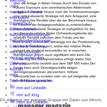
Werbung
über die Anlage in Aktien hinaus durch den Einsatz von
Jobs
Futures Exposure zum amerikanischen Aktienmarkt
manage › forward
aufgebaut. Darüber hinaus nutzt der Investmentmanager
eine optionsbasierte Strategie mit dem Anlageziel, eine
Impressum
marktgerechte Rendite über die der Benchmark hinaus
Datenschutz
im Rahmen der Anlagegrundsätze zu erwirtschaften.
Barrierefreiheit
Diese optionsbasierte Strategie ist maßgeblich für das
resultierende relative Risiko (Schwankungsbreite der
Nutzungsbedingungen
relativen Rendite zwischen dem Fonds und der
Teilnahmebedingungen
Benchmark) und variiert abhängig von der Positionierung
Cookies & Tracking
des Investmentmanagers, wobei das relative Risiko
zumeist als moderat einzustufen ist, in manchen
Vertrag kündigen
Marktphasen jedoch auch signifikant sein kann.Die
Vertrag widerrufen
Limitierung des Marktpreisrisikos erfolgt relativ. Das
Über uns
Referenzportfolio besteht aus dem S&P 500 Index.Der
Fonds kann auch Derivatgeschäfte tätigen,
Kontakt
Vermögenspositionen abzusichern, höhere
Hilfe
Wertzuwächse zu erzielen oder um auf steigende oder
Text- & Nutzungsrechte
fallende Kurse zu setzen.
mm auf LinkedIn
mm auf Xing
Ein Angebot der manager-Gruppe mit Daten von Infront.
HBm auf LinkedIn