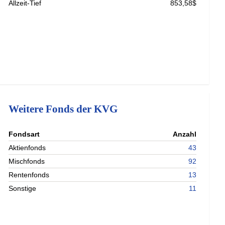
Allzeit-Tief
853,58$
Weitere Fonds der KVG
nterladen
Fondsart
Anzahl
nterladen
Aktienfonds
43
nterladen
Mischfonds
92
nterladen
Rentenfonds
13
Sonstige
11