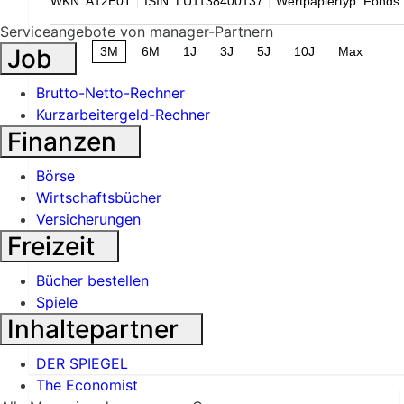
WKN: A12E0T
ISIN: LU1138400137
Wertpapiertyp: Fonds
Serviceangebote von manager-Partnern
Job
1M
3M
6M
1J
3J
5J
10J
Max
Brutto-Netto-Rechner
Kurzarbeitergeld-Rechner
Finanzen
Börse
Wirtschaftsbücher
Versicherungen
Freizeit
Bücher bestellen
Spiele
Inhaltepartner
DER SPIEGEL
The Economist