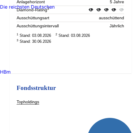
Anlagehorizont
5 Jahre
Die reichsten Deutschen
3
Diamond-Rating
Ausschüttungsart
ausschüttend
Ausschüttungsintervall
Jährlich
1
2
Stand: 03.08.2026
Stand: 03.08.2026
3
Stand: 30.06.2026
HBm
Fondsstruktur
Topholdings