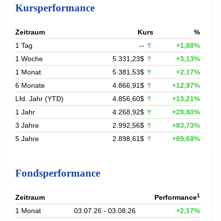
Kursperformance
Zeitraum
Kurs
%
1 Tag
--
+1,88%
1 Woche
5.331,23$
+3,13%
1 Monat
5.381,53$
+2,17%
6 Monate
4.866,91$
+12,97%
Lfd. Jahr (YTD)
4.856,60$
+13,21%
1 Jahr
4.268,92$
+28,80%
3 Jahre
2.992,56$
+83,73%
5 Jahre
2.898,61$
+89,68%
Fondsperformance
1
Zeitraum
Performance
1 Monat
03.07.26 - 03.08.26
+2,17%