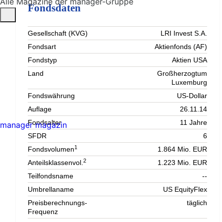
Alle Magazine der manager-Gruppe
Fondsdaten
Gesellschaft (KVG)
LRI Invest S.A.
Fondsart
Aktienfonds (AF)
Fondstyp
Aktien USA
Land
Großherzogtum
Luxemburg
Fondswährung
US-Dollar
Auflage
26.11.14
Fondsalter
11 Jahre
manager magazin
SFDR
6
1
Fondsvolumen
1.864 Mio. EUR
2
Anteilsklassenvol.
1.223 Mio. EUR
Teilfondsname
--
Umbrellaname
US EquityFlex
Preisberechnungs-
täglich
Frequenz