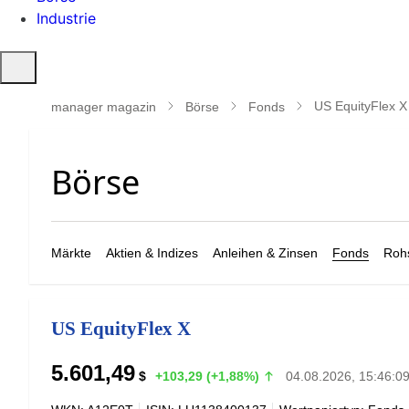
Industrie
Suche
öffnen
US EquityFlex X
manager magazin
Börse
Fonds
Märkte
Aktien & Indizes
Anleihen & Zinsen
Fonds
Rohs
US EquityFlex X
5.601,49
$
+103,29 (+1,88%)
04.08.2026, 15:46:0