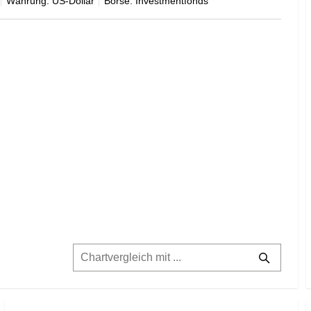
Währung: US-Dollar
Börse: Investmentfonds