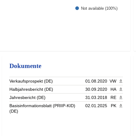
Not available (100%)
Dokumente
Verkaufsprospekt (DE)
01.08.2020
VW
PDF heru
Halbjahresbericht (DE)
30.09.2020
HA
PDF heru
Jahresbericht (DE)
31.03.2018
RE
PDF heru
Basisinformationsblatt (PRIIP-KID)
02.01.2025
PK
PDF heru
(DE)