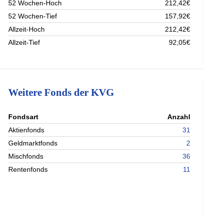
52 Wochen-Hoch
212,42€
52 Wochen-Tief
157,92€
Allzeit-Hoch
212,42€
Allzeit-Tief
92,05€
Weitere Fonds der KVG
nterladen
Fondsart
Anzahl
nterladen
Aktienfonds
31
nterladen
Geldmarktfonds
2
nterladen
Mischfonds
36
Rentenfonds
11