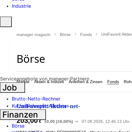
Industrie
Suche
öffnen
UniFavorit:Aktie
manager magazin
Börse
Fonds
Serviceangebote von manager-Partnern
Märkte
Aktien & Indizes
Anleihen & Zinsen
Fonds
Rohs
Job
Brutto-Netto-Rechner
UniFavorit:Aktien -net-
Kurzarbeitergeld-Rechner
Finanzen
203,00
€
±0,00 (±0,00%)
07.08.2026, 12:46:13 Uhr
Börse