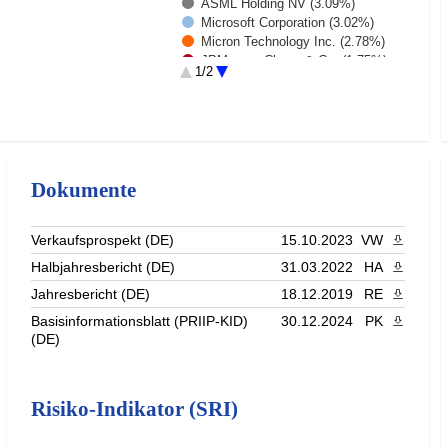
ASML Holding NV (3.09%)
Microsoft Corporation (3.02%)
Micron Technology Inc. (2.78%)
JPMorgan Chase & Co. (1.75%)
1/2
Eli Lilly and Co. (1.58%)
Rest (67.16%)
Dokumente
Verkaufsprospekt (DE)
15.10.2023
VW
PDF heru
Halbjahresbericht (DE)
31.03.2022
HA
PDF heru
Jahresbericht (DE)
18.12.2019
RE
PDF heru
Basisinformationsblatt (PRIIP-KID)
30.12.2024
PK
PDF heru
(DE)
Risiko-Indikator (SRI)