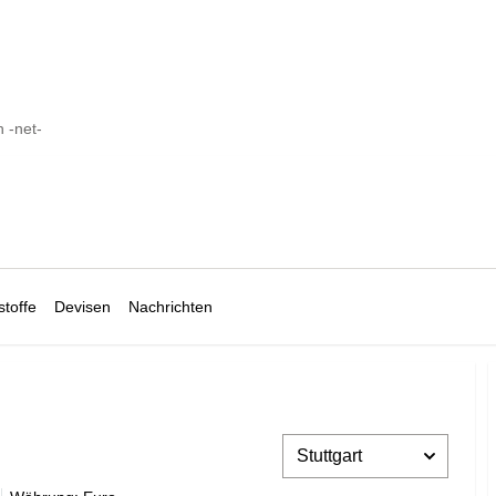
n -net-
toffe
Devisen
Nachrichten