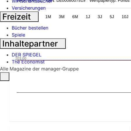
WKN: 800751
ISIN: DE0008007519
Wertpapiertyp: Fonds
Wirtschaftsbücher
Versicherungen
Freizeit
1T
1W
1M
3M
6M
1J
3J
5J
10J
Bücher bestellen
Spiele
Inhaltepartner
DER SPIEGEL
203,00
The Economist
Alle Magazine der manager-Gruppe