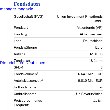
Fondsdaten
manager magazin
Gesellschaft (KVG)
Union Investment Privatfonds
GmbH
Fondsart
Aktienfonds (AF)
Fondstyp
Aktien weltweit
Land
Deutschland
Fondswährung
Euro
Auflage
02.01.08
Fondsalter
18 Jahre
Die reichsten Deutschen
SFDR
6
1
Fondsvolumen
16.647 Mio. EUR
2
Anteilsklassenvol.
9.810 Mio. EUR
Teilfondsname
--
Umbrellaname
UniFavorit:Aktien
Preisberechnungs-
täglich
Frequenz