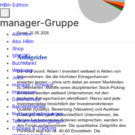
HBm Edition
manager-Gruppe
Stand: 31.05.2026
Abo mm
Abo HBm
Shop
SPIEGEL
Anlageidee
BuchMarkt
Werbung
Der UniFavorit: Aktien I investiert weltweit in Aktien von
Unternehmen, die die höchsten Ertragschancen
Jobs
erwarten lassen – ohne sich dabei an einem Marktindex
manage › forward
zu orientieren. Mithilfe eines disziplinierten Stock-Picking-
Impressum
Ansatzes werden weltweit Unternehmen mit den
höchsten Ertragschancen identifiziert. Hierzu wird jede
Datenschutz
Investmentidee hinsichtlich der Investmentkriterien
Barrierefreiheit
Qualität (Quality), Bewertung (Valuation) und Auslöser
Nutzungsbedingungen
(Catalyst) überprüft. Ausschließlich Unternehmen, die
diesen fundamentalen Kriterien entsprechen, werden in
Teilnahmebedingungen
den Fonds aufgenommen. Die quantitative Zielgröße des
Cookies & Tracking
Portfolios liegt bei ca. 40-60 Einzeltiteln. Die