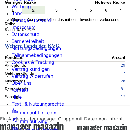
Geringes Risiko
Höheres Risiko
Werbung
1
2
3
4
5
6
7
Jobs
Je höher der Wert, umso höher das mit dem Investment verbundene
manage › forward
Risiko.
Impressum
Stand: 07.07.2026
Datenschutz
Barrierefreiheit
Weitere Fonds der KVG
Nutzungsbedingungen
Teilnahmebedingungen
Fondsart
Anzahl
Cookies & Tracking
Aktienfonds
29
Vertrag kündigen
Geldmarktfonds
7
Vertrag widerrufen
Mischfonds
28
Über uns
Rentenfonds
81
Kontakt
Hilfe
Sonstige
17
Text- & Nutzungsrechte
mm auf LinkedIn
Ein Angebot der manager-Gruppe mit Daten von Infront.
mm auf Xing