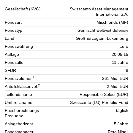
Gesellschaft (KVG)
Swisscanto Asset Management
International S.A.
Fondsart
Mischfonds (MF)
Fondstyp
Gemischt weltweit defensiv
Land
Großherzogtum Luxemburg
Fondswährung
Euro
Auflage
20.05.15
Fondsalter
11 Jahre
SFDR
8
1
Fondsvolumen
261 Mio. EUR
2
Anteilsklassenvol.
2 Mio. EUR
Teilfondsname
Responsible Select (EUR)
Umbrellaname
Swisscanto (LU) Portfolio Fund
Preisberechnungs-
täglich
Frequenz
Anlagehorizont
5 Jahre
Fondsmanager
Reto Niggli