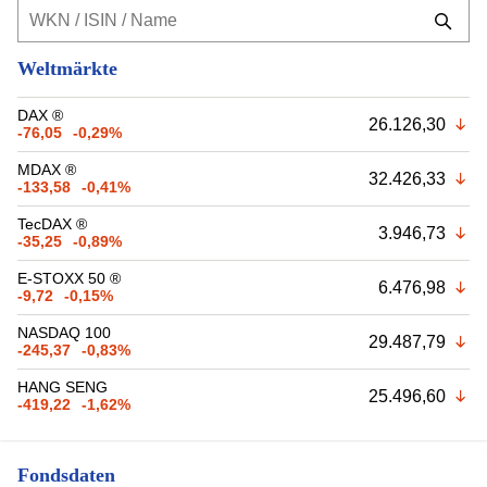
Weltmärkte
DAX ®
26.126,30
-76,05
-0,29%
MDAX ®
32.426,33
-133,58
-0,41%
TecDAX ®
3.946,73
-35,25
-0,89%
E-STOXX 50 ®
6.476,98
-9,72
-0,15%
NASDAQ 100
29.487,79
-245,37
-0,83%
HANG SENG
25.496,60
-419,22
-1,62%
Fondsdaten