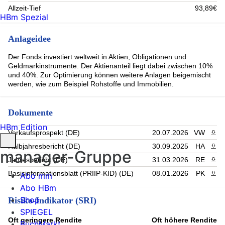
Italien, Republik DL-Notes 2019(29) (0.65%)
Allzeit-Tief
93,89€
Bank Account EUR (0.64%)
HBm Spezial
1 1/2 US TRES NOTE NOV28 (0.63%)
1 1/8 US TREAS BOND AUG40 (0.63%)
Anlageidee
THE UNITED ST TSY 1.625% 15May31 (0.6%)
CHINA GOVERNMENT BOND INBK FIX 2.880% 25.02.2033
Der Fonds investiert weltweit in Aktien, Obligationen und
(0.53%)
Geldmarkinstrumente. Der Aktienanteil liegt dabei zwischen 10%
TOTAL SA (0.52%)
und 40%. Zur Optimierung können weitere Anlagen beigemischt
CHINA GOVERNMENT BOND 0820 (0.48%)
werden, wie zum Beispiel Rohstoffe und Immobilien.
Rest (31.16%)
Dokumente
HBm Edition
Verkaufsprospekt (DE)
20.07.2026
VW
PDF 
Halbjahresbericht (DE)
30.09.2025
HA
PDF 
manager-Gruppe
Jahresbericht (DE)
31.03.2026
RE
PDF 
Basisinformationsblatt (PRIIP-KID) (DE)
08.01.2026
PK
PDF 
Abo mm
Abo HBm
Shop
Risiko-Indikator (SRI)
SPIEGEL
Oft geringere Rendite
Oft höhere Rendite
BuchMarkt