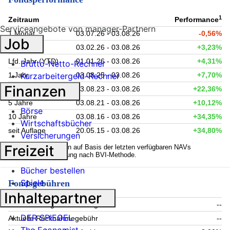
1
Zeitraum
Performance
Serviceangebote von manager-Partnern
1 Monat
03.07.26 - 03.08.26
-0,56%
Job
6 Monate
03.02.26 - 03.08.26
+3,23%
Lfd. Jahr (YTD)
01.01.26 - 03.08.26
+4,31%
Brutto-Netto-Rechner
1 Jahr
03.08.25 - 03.08.26
+7,70%
Kurzarbeitergeld-Rechner
Finanzen
3 Jahre
03.08.23 - 03.08.26
+22,36%
5 Jahre
03.08.21 - 03.08.26
+10,12%
Börse
10 Jahre
03.08.16 - 03.08.26
+34,35%
Wirtschaftsbücher
seit Auflage
20.05.15 - 03.08.26
+34,80%
Versicherungen
1
Freizeit
Kennzahlen werden auf Basis der letzten verfügbaren NAVs
berechnet. Berechnung nach BVI-Methode.
Bücher bestellen
Spiele
Fondsgebühren
Inhaltepartner
Aktueller Ausgabeaufschlag
--
DER SPIEGEL
Aktuelle Rücknahmegebühr
--