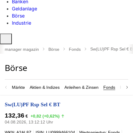
Banken
Geldanlage
Börse
Industrie
Suche
öffnen
Sw(LU)PF Rsp Sel € 
manager magazin
Börse
Fonds
Märkte
Aktien & Indizes
Anleihen & Zinsen
Fonds
Rohsto
Sw(LU)PF Rsp Sel € BT
132,36
€
+0,82 (+0,62%)
04.08.2026, 13:12:12 Uhr
WKN: A2AL8Z
ISIN: LU0999466104
Wertpapiertyp: Fonds