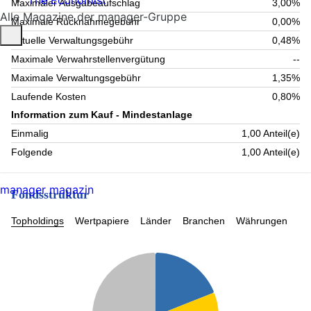
The Economist
Maximaler Ausgabeaufschlag
3,00%
Alle Magazine der manager-Gruppe
Maximale Rücknahmegebühr
0,00%
Aktuelle Verwaltungsgebühr
0,48%
Maximale Verwahrstellenvergütung
--
Maximale Verwaltungsgebühr
1,35%
Laufende Kosten
0,80%
Information zum Kauf - Mindestanlage
Einmalig
1,00 Anteil(e)
Folgende
1,00 Anteil(e)
manager magazin
Fondsstruktur
Topholdings
Wertpapiere
Länder
Branchen
Währungen