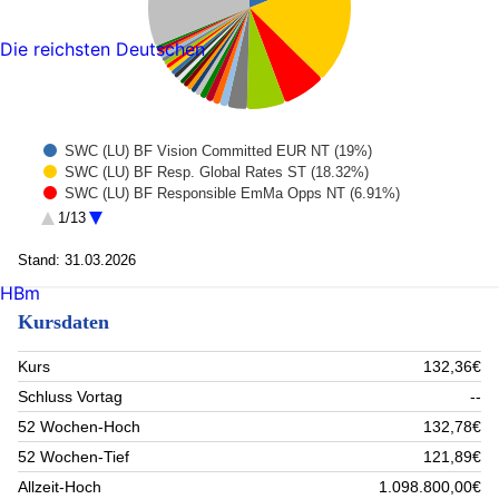
Die reichsten Deutschen
SWC (LU) BF Vision Committed EUR NT (19%)
SWC (LU) BF Resp. Global Rates ST (18.32%)
SWC (LU) BF Responsible EmMa Opps NT (6.91%)
EUROPEAN UNION BILL 12M ZERO 10.04.2026 (6.16%)
1/13
SWC (LU) BF Committed Global Corp NT (3.11%)
Bank Account CNY (1.3%)
Stand: 31.03.2026
ASML Holding (1.2%)
HBm
Bank Account USD (1.19%)
Kursdaten
INVESCO PHYSICAL MAR (1.05%)
THE UNITED ST TSY 3% 15Feb49 (0.86%)
Bank Account AUD (0.79%)
Kurs
132,36€
Nvidia Corp. (0.76%)
Schluss Vortag
--
APPLE INC (0.75%)
SWC (LU) EF Sust Digital Economy NT (0.69%)
52 Wochen-Hoch
132,78€
Alphabet Inc C (0.69%)
52 Wochen-Tief
121,89€
SWC (LU) EF Sust Healthy Longevity NT (0.68%)
Allzeit-Hoch
1.098.800,00€
SWC (LU) EF Sust Circular Economy NT (0.68%)