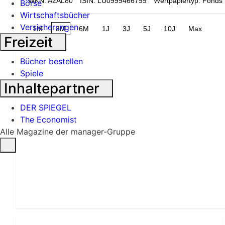
WKN: A2AL80
ISIN: LU0999466799
Wertpapiertyp: Fonds
Börse
Wirtschaftsbücher
Versicherungen
1M
3M
6M
1J
3J
5J
10J
Max
Freizeit
Bücher bestellen
Spiele
Inhaltepartner
DER SPIEGEL
The Economist
Alle Magazine der manager-Gruppe