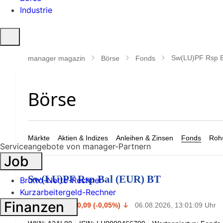
Industrie
Suche
öffnen
Sw(LU)PF Rsp B
manager magazin
Börse
Fonds
Märkte
Aktien & Indizes
Anleihen & Zinsen
Fonds
Rohs
Serviceangebote von manager-Partnern
Job
Sw(LU)PF Rsp Bal (EUR) BT
Brutto-Netto-Rechner
Kurzarbeitergeld-Rechner
171,41
Finanzen
€
-0,09 (-0,05%)
06.08.2026, 13:01:09 Uhr