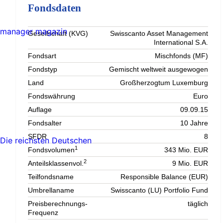
Fondsdaten
manager magazin
Gesellschaft (KVG)
Swisscanto Asset Management
International S.A.
Fondsart
Mischfonds (MF)
Fondstyp
Gemischt weltweit ausgewogen
Land
Großherzogtum Luxemburg
Fondswährung
Euro
Auflage
09.09.15
Fondsalter
10 Jahre
SFDR
8
Die reichsten Deutschen
1
Fondsvolumen
343 Mio. EUR
2
Anteilsklassenvol.
9 Mio. EUR
Teilfondsname
Responsible Balance (EUR)
Umbrellaname
Swisscanto (LU) Portfolio Fund
Preisberechnungs-
täglich
Frequenz