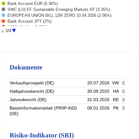
Bank Account EUR (5.36%)
SWC (LU) EF Sustainable Emerging Markets NT (3.35%)
EUROPEAN UNION BILL 12M ZERO 10.04.2026 (2.06%)
Bank Account JPY (2%)
ASML Holding (1.35%)
1/4
SWC (LU) EF Systematic Responsible Japan NT CHF (1.34%)
Nvidia Corp. (1.16%)
APPLE INC (1.14%)
INVESCO PHYSICAL MAR (1.05%)
SWC (LU) BF Committed Global Corp NT (1%)
Alphabet Inc C (0.98%)
Dokumente
Bank Account GBP (0.81%)
Bank Account CHF (0.72%)
Bank Account USD (0.69%)
Verkaufsprospekt (DE)
20.07.2026
VW
PDF heru
Microsoft Corp (0.67%)
Halbjahresbericht (DE)
30.09.2025
HA
PDF heru
SWC (LU) EF Sust Healthy Longevity NT (0.62%)
TOTAL SA (0.59%)
Jahresbericht (DE)
31.03.2026
RE
PDF heru
SWC (LU) EF Sust Circular Economy NT (0.59%)
Basisinformationsblatt (PRIIP-KID)
08.01.2026
PK
PDF heru
SAP ORD (0.55%)
(DE)
Bank Account CNY (0.54%)
SWC (LU) EF Sust Digital Economy NT (0.54%)
Siemens AG (0.52%)
Rest (32.76%)
Risiko-Indikator (SRI)