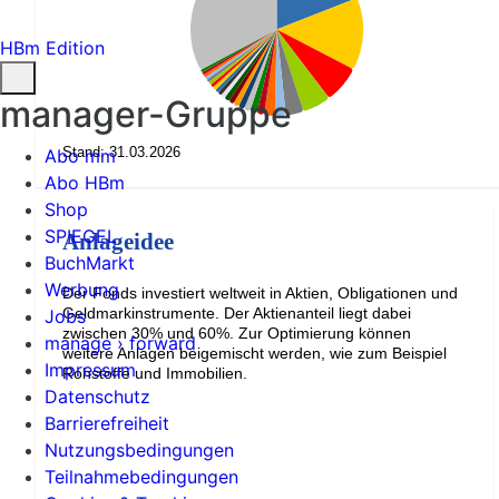
HBm Edition
manager-Gruppe
Stand: 31.03.2026
Abo mm
Abo HBm
Shop
SPIEGEL
Anlageidee
BuchMarkt
Werbung
Der Fonds investiert weltweit in Aktien, Obligationen und
Geldmarkinstrumente. Der Aktienanteil liegt dabei
Jobs
zwischen 30% und 60%. Zur Optimierung können
manage › forward
weitere Anlagen beigemischt werden, wie zum Beispiel
Impressum
Rohstoffe und Immobilien.
Datenschutz
Barrierefreiheit
Nutzungsbedingungen
Teilnahmebedingungen