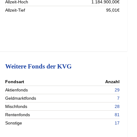
Allzeit-Hoch
1.184.900,00€
Allzeit-Tief
95,01€
Weitere Fonds der KVG
nterladen
Fondsart
Anzahl
nterladen
Aktienfonds
29
nterladen
Geldmarktfonds
7
nterladen
Mischfonds
28
Rentenfonds
81
Sonstige
17