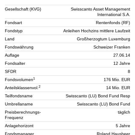
Gesellschaft (KVG)
Swisscanto Asset Management
International S.A.
Fondsart
Rentenfonds (RF)
Fondstyp
Anleihen Hochzins mittlere Laufzeit
Land
Großherzogtum Luxemburg
Fondswährung
Schweizer Franken
Auflage
27.06.14
Fondsalter
12 Jahre
SFDR
8
1
Fondsvolumen
176 Mio. EUR
2
Anteilsklassenvol.
14 Mio. EUR
Teilfondsname
Swisscanto (LU) Bond Fund Resp
Umbrellaname
Swisscanto (LU) Bond Fund
Preisberechnungs-
täglich
Frequenz
Anlagehorizont
5 Jahre
Fondsmanager
Roland Hausheer