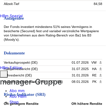
BENTLR 7 1/4 06/31 REGS (0.88%)
Allzeit-Tief
84,58
Bank Account GBP (0.88%)
1261229 BC LTD 144A 10 04/15/2032 (0.86%)
HBm Spezial
Venture Global LNG, Inc. (0.86%)
Anlageidee
ECHOSTAR CORP PIK VAR 11/30/2030 (0.84%)
INEOS QUATTRO FINANCE 2 REGS FIX 8.500% 15.03.2029
Der Fonds investiert mindestens 51% seines Vermögens in
(0.83%)
besicherte (Secured) fest und variabel verzinsliche Wertpapiere
ITHACA ENERGY NORTH,5.5,20311001 (0.83%)
von Unternehmen aus dem Rating-Bereich von Ba1 bis B3
OPTICS BIDCO SPA FIX 6.875% 15.02.2028 (0.82%)
(Moody’s).
Rest (73.24%)
Dokumente
Verkaufsprospekt (DE)
01.07.2026
VW
PDF 
HBm Edition
Halbjahresbericht (DE)
31.07.2025
HA
PDF 
Jahresbericht (DE)
31.01.2026
RE
PDF 
manager-Gruppe
Basisinformationsblatt (PRIIP-KID) (DE)
08.01.2026
PK
PDF 
Abo mm
Risiko-Indikator (SRI)
Abo HBm
Shop
Oft geringere Rendite
Oft höhere Rendite