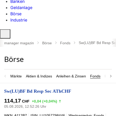
Banken
Geldanlage
Börse
Industrie
Suche
öffnen
Sw(LU)BF Bd Resp S
manager magazin
Börse
Fonds
Märkte
Aktien & Indizes
Anleihen & Zinsen
Fonds
Rohsto
Sw(LU)BF Bd Resp Sec AThCHF
114,17
CHF
+0,04 (+0,04%)
05.08.2026, 12:52:26 Uhr
WKN: A112B7
ISIN: LU1057798446
Wertpapiertyp: Fonds