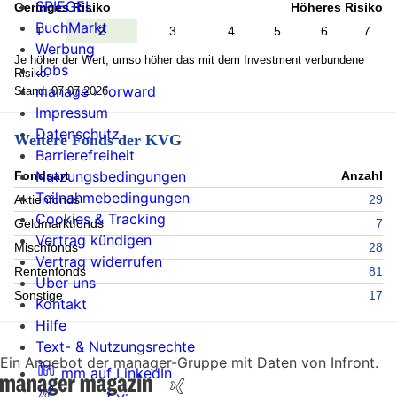
SPIEGEL
Geringes Risiko
Höheres Risiko
BuchMarkt
1
2
3
4
5
6
7
Werbung
Je höher der Wert, umso höher das mit dem Investment verbundene
Jobs
Risiko.
manage › forward
Stand: 07.07.2026
Impressum
Datenschutz
Weitere Fonds der KVG
Barrierefreiheit
Nutzungsbedingungen
Fondsart
Anzahl
Teilnahmebedingungen
Aktienfonds
29
Cookies & Tracking
Geldmarktfonds
7
Vertrag kündigen
Mischfonds
28
Vertrag widerrufen
Rentenfonds
81
Über uns
Sonstige
17
Kontakt
Hilfe
Text- & Nutzungsrechte
Ein Angebot der manager-Gruppe mit Daten von Infront.
mm auf LinkedIn