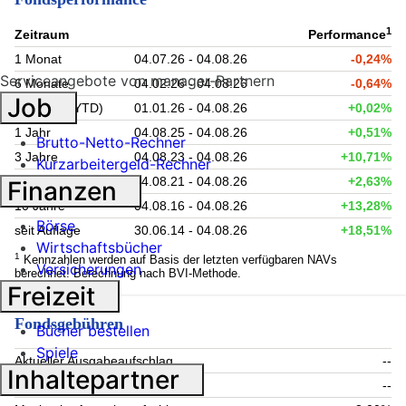
1
Zeitraum
Performance
1 Monat
04.07.26 - 04.08.26
-0,24%
Serviceangebote von manager-Partnern
6 Monate
04.02.26 - 04.08.26
-0,64%
Job
Lfd. Jahr (YTD)
01.01.26 - 04.08.26
+0,02%
1 Jahr
04.08.25 - 04.08.26
+0,51%
Brutto-Netto-Rechner
3 Jahre
04.08.23 - 04.08.26
+10,71%
Kurzarbeitergeld-Rechner
5 Jahre
04.08.21 - 04.08.26
+2,63%
Finanzen
10 Jahre
04.08.16 - 04.08.26
+13,28%
Börse
seit Auflage
30.06.14 - 04.08.26
+18,51%
Wirtschaftsbücher
1
Kennzahlen werden auf Basis der letzten verfügbaren NAVs
Versicherungen
berechnet. Berechnung nach BVI-Methode.
Freizeit
Fondsgebühren
Bücher bestellen
Spiele
Aktueller Ausgabeaufschlag
--
Inhaltepartner
Aktuelle Rücknahmegebühr
--