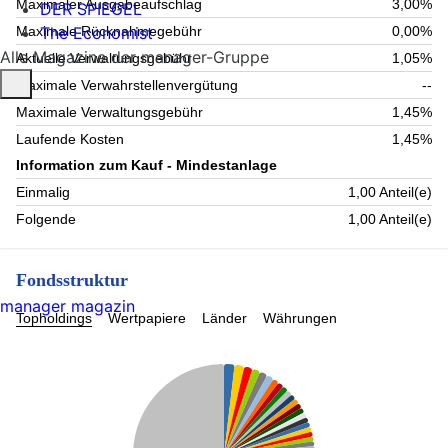
Maximaler Ausgabeaufschlag
3,00%
DER SPIEGEL
The Economist
Maximale Rücknahmegebühr
0,00%
Alle Magazine der manager-Gruppe
Aktuelle Verwaltungsgebühr
1,05%
Maximale Verwahrstellenvergütung
--
Maximale Verwaltungsgebühr
1,45%
Laufende Kosten
1,45%
Information zum Kauf - Mindestanlage
Einmalig
1,00 Anteil(e)
Folgende
1,00 Anteil(e)
Fondsstruktur
manager magazin
Topholdings
Wertpapiere
Länder
Währungen