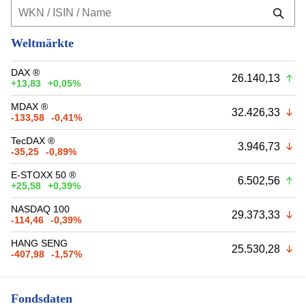
Weltmärkte
DAX ®
26.140,13
+13,83
+0,05%
MDAX ®
32.426,33
-133,58
-0,41%
TecDAX ®
3.946,73
-35,25
-0,89%
E-STOXX 50 ®
6.502,56
+25,58
+0,39%
NASDAQ 100
29.373,33
-114,46
-0,39%
HANG SENG
25.530,28
-407,98
-1,57%
Fondsdaten