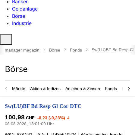
Banken
Geldanlage
Börse
Industrie
Suche
öffnen
Sw(LU)BF Bd Resp Gl
manager magazin
Börse
Fonds
Märkte
Aktien & Indizes
Anleihen & Zinsen
Fonds
Rohsto
Sw(LU)BF Bd Resp Gl Cor DTC
100,98
CHF
-0,23 (-0,23%)
06.08.2026, 13:01:09 Uhr
WKN: A2AN32
ISIN: LU1495640804
Wertpapiertyp: Fonds