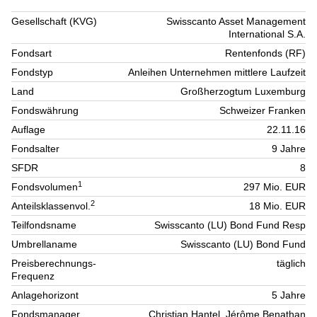
Gesellschaft (KVG)
Swisscanto Asset Management
International S.A.
Fondsart
Rentenfonds (RF)
Fondstyp
Anleihen Unternehmen mittlere Laufzeit
Land
Großherzogtum Luxemburg
Fondswährung
Schweizer Franken
Auflage
22.11.16
Fondsalter
9 Jahre
SFDR
8
1
Fondsvolumen
297 Mio. EUR
2
Anteilsklassenvol.
18 Mio. EUR
Teilfondsname
Swisscanto (LU) Bond Fund Resp
Umbrellaname
Swisscanto (LU) Bond Fund
Preisberechnungs-
täglich
Frequenz
Anlagehorizont
5 Jahre
Fondsmanager
Christian Hantel, Jérôme Benathan