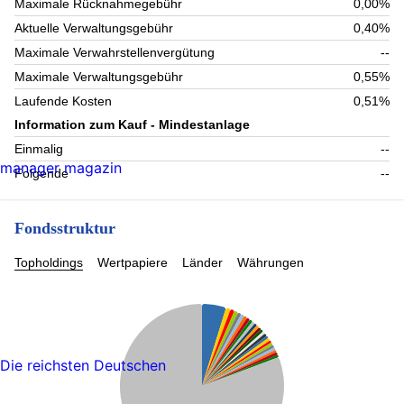
Maximale Rücknahmegebühr
0,00%
Aktuelle Verwaltungsgebühr
0,40%
Maximale Verwahrstellenvergütung
--
Maximale Verwaltungsgebühr
0,55%
Laufende Kosten
0,51%
Information zum Kauf - Mindestanlage
Einmalig
--
manager magazin
Folgende
--
Fondsstruktur
Topholdings
Wertpapiere
Länder
Währungen
Die reichsten Deutschen