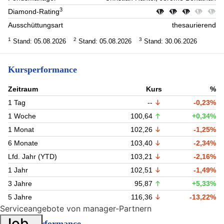
3
Diamond-Rating
Ausschüttungsart
thesaurierend
1
2
3
Stand: 05.08.2026
Stand: 05.08.2026
Stand: 30.06.2026
Kursperformance
Zeitraum
Kurs
%
1 Tag
--
-0,23%
1 Woche
100,64
+0,34%
1 Monat
102,26
-1,25%
6 Monate
103,40
-2,34%
Lfd. Jahr (YTD)
103,21
-2,16%
1 Jahr
102,51
-1,49%
3 Jahre
95,87
+5,33%
5 Jahre
116,36
-13,22%
Serviceangebote von manager-Partnern
Job
Fondsperformance