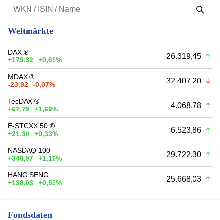
Weltmärkte
DAX ®
26.319,45
+179,32
+0,69%
MDAX ®
32.407,20
-23,92
-0,07%
TecDAX ®
4.068,78
+67,79
+1,69%
E-STOXX 50 ®
6.523,86
+21,30
+0,33%
NASDAQ 100
29.722,30
+348,97
+1,19%
HANG SENG
25.668,03
+136,03
+0,53%
Fondsdaten