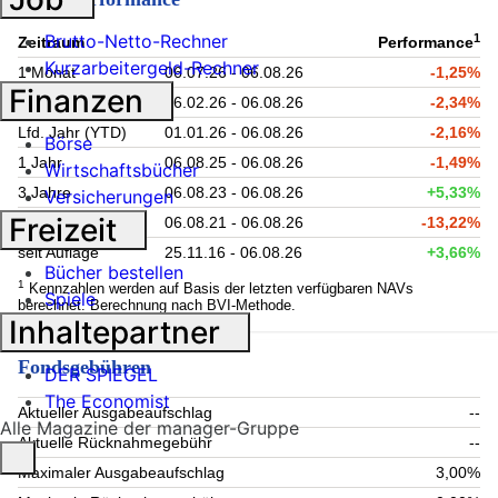
Brutto-Netto-Rechner
1
Zeitraum
Performance
Kurzarbeitergeld-Rechner
1 Monat
06.07.26 - 06.08.26
-1,25%
Finanzen
6 Monate
06.02.26 - 06.08.26
-2,34%
Lfd. Jahr (YTD)
01.01.26 - 06.08.26
-2,16%
Börse
1 Jahr
06.08.25 - 06.08.26
-1,49%
Wirtschaftsbücher
3 Jahre
06.08.23 - 06.08.26
+5,33%
Versicherungen
Freizeit
5 Jahre
06.08.21 - 06.08.26
-13,22%
seit Auflage
25.11.16 - 06.08.26
+3,66%
Bücher bestellen
1
Kennzahlen werden auf Basis der letzten verfügbaren NAVs
Spiele
berechnet. Berechnung nach BVI-Methode.
Inhaltepartner
Fondsgebühren
DER SPIEGEL
The Economist
Aktueller Ausgabeaufschlag
--
Alle Magazine der manager-Gruppe
Aktuelle Rücknahmegebühr
--
Maximaler Ausgabeaufschlag
3,00%