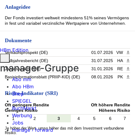
COOPERATIEVE RABOBANK UA MTN RegS 3.548 10/08/2035
(0.53%)
Anlageidee
CEMEX SAB DE CV T5Y+NA PERP REGS (0.53%)
TEVA PHARMACEUTICAL 5,125 21-090529 (0.53%)
Der Fonds investiert weltweit mindestens 51% seines Vermögens
NN Group N.V. EO-FLR Bonds 2025(34/Und.) (0.53%)
in fest und variabel verzinsliche Wertpapiere von Unternehmen.
BMO 6 7/8 11/26/2085 (0.53%)
JPMORGAN CHASE & CO 4.946 10/22/2035 (0.53%)
DOMINION ENERGY INC (NC5.25),6,2056-02-15 (0.52%)
Dokumente
Rest (80.69%)
HBm Edition
Verkaufsprospekt (DE)
01.07.2026
VW
PDF 
Halbjahresbericht (DE)
31.07.2025
HA
PDF 
manager-Gruppe
Jahresbericht (DE)
31.01.2026
RE
PDF 
Basisinformationsblatt (PRIIP-KID) (DE)
08.01.2026
PK
PDF 
Abo mm
Abo HBm
Risiko-Indikator (SRI)
Shop
SPIEGEL
Oft geringere Rendite
Oft höhere Rendite
BuchMarkt
Geringes Risiko
Höheres Risiko
Werbung
1
2
3
4
5
6
7
Jobs
Je höher der Wert, umso höher das mit dem Investment verbundene
manage › forward
Risiko.