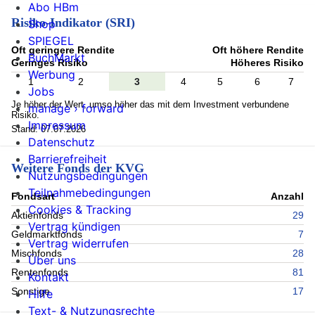
Abo HBm
Risiko-Indikator (SRI)
Shop
SPIEGEL
Oft geringere Rendite
Oft höhere Rendite
BuchMarkt
Geringes Risiko
Höheres Risiko
Werbung
1
2
3
4
5
6
7
Jobs
Je höher der Wert, umso höher das mit dem Investment verbundene
manage › forward
Risiko.
Impressum
Stand: 07.07.2026
Datenschutz
Barrierefreiheit
Weitere Fonds der KVG
Nutzungsbedingungen
Teilnahmebedingungen
Fondsart
Anzahl
Cookies & Tracking
Aktienfonds
29
Vertrag kündigen
Geldmarktfonds
7
Vertrag widerrufen
Mischfonds
28
Über uns
Rentenfonds
81
Kontakt
Sonstige
17
Hilfe
Text- & Nutzungsrechte