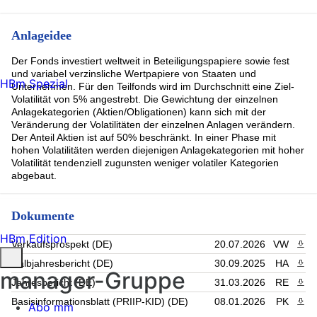
BROADCOM ORD (0.68%)
PFANDBRIEFZENTRALE DER SCHWEIZERIS RegS 0
09/10/2037 (0.68%)
Anlageidee
European Union (0.62%)
Amazon.com (0.62%)
Der Fonds investiert weltweit in Beteiligungspapiere sowie fest
UK CONV GILT RegS 1.125 01/31/2039 (0.6%)
und variabel verzinsliche Wertpapiere von Staaten und
HBm Spezial
IBRD 2 3/4 07/26/34 (0.57%)
Unternehmen. Für den Teilfonds wird im Durchschnitt eine Ziel-
European Bank Rec. Dev. YC-Medium-Term Notes 2022(32)
Volatilität von 5% angestrebt. Die Gewichtung der einzelnen
(0.57%)
Anlagekategorien (Aktien/Obligationen) kann sich mit der
Baden-Württemberg, Land Landessch.v.2024(2030) (0.55%)
Veränderung der Volatilitäten der einzelnen Anlagen verändern.
Rest (45.63%)
Der Anteil Aktien ist auf 50% beschränkt. In einer Phase mit
hohen Volatilitäten werden diejenigen Anlagekategorien mit hoher
Volatilität tendenziell zugunsten weniger volatiler Kategorien
abgebaut.
Dokumente
HBm Edition
Verkaufsprospekt (DE)
20.07.2026
VW
PDF 
Halbjahresbericht (DE)
30.09.2025
HA
PDF 
manager-Gruppe
Jahresbericht (DE)
31.03.2026
RE
PDF 
Basisinformationsblatt (PRIIP-KID) (DE)
08.01.2026
PK
PDF 
Abo mm