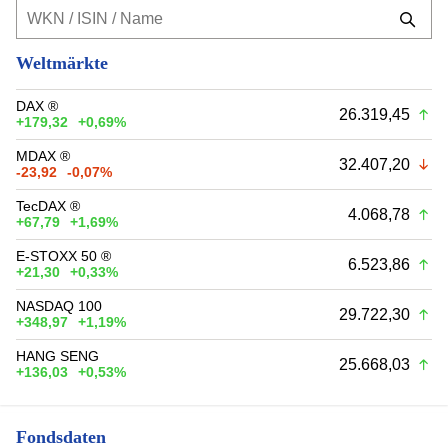
Weltmärkte
DAX ®
26.319,45
+179,32
+0,69%
MDAX ®
32.407,20
-23,92
-0,07%
TecDAX ®
4.068,78
+67,79
+1,69%
E-STOXX 50 ®
6.523,86
+21,30
+0,33%
NASDAQ 100
29.722,30
+348,97
+1,19%
HANG SENG
25.668,03
+136,03
+0,53%
Fondsdaten