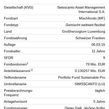
Gesellschaft (KVG)
Swisscanto Asset Management
International S.A.
Fondsart
Mischfonds (MF)
Fondstyp
Gemischt weltweit flexibel
Land
Großherzogtum Luxemburg
Fondswährung
Schweizer Franken
Auflage
06.03.15
Fondsalter
11 Jahre
SFDR
9
1
Fondsvolumen
79 Mio. EUR
2
Anteilsklassenvol.
0.130257 Mio. EUR
Teilfondsname
Portfolio Fund Sustainable Pro
Umbrellaname
SWISSCANTO (LU)
Preisberechnungs-
täglich
Frequenz
Anlagehorizont
5 Jahre
Fondsmanager
Dieter Galli, Jérôme Koller