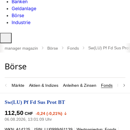
Banken
Geldanlage
Börse
Industrie
Suche
öffnen
Sw(LU) Pf Fd Sus Pro
manager magazin
Börse
Fonds
Märkte
Aktien & Indizes
Anleihen & Zinsen
Fonds
Rohsto
Sw(LU) Pf Fd Sus Prot BT
112,50
CHF
-0,24 (-0,21%)
06.08.2026, 13:01:09 Uhr
WKN: A142JS
ISIN: LU0999461139
Wertpapiertyp: Fonds