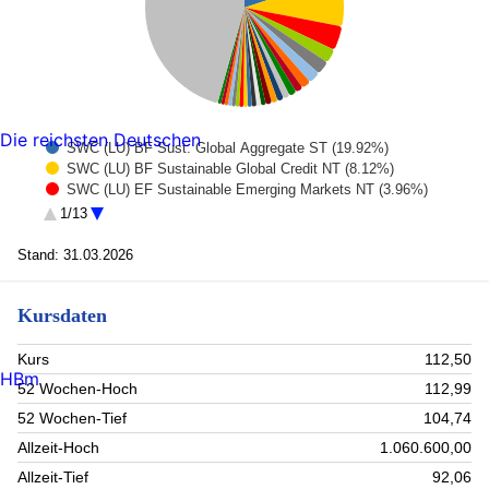
Die reichsten Deutschen
SWC (LU) BF Sust. Global Aggregate ST (19.92%)
SWC (LU) BF Sustainable Global Credit NT (8.12%)
SWC (LU) EF Sustainable Emerging Markets NT (3.96%)
Roche Hldgs Ag (2.29%)
1/13
Novartis Ag-Reg (2.25%)
NESTLE S.A (1.96%)
Stand: 31.03.2026
Nvidia Corp. (1.52%)
IRS Fix Leg 4.14334% p.a USD (1.22%)
Kursdaten
Alphabet Inc A (1.21%)
ABB Ltd Reg (1.09%)
Zurich Insurance Group (1.01%)
Kurs
112,50
Microsoft Corp (1.01%)
HBm
52 Wochen-Hoch
112,99
APPLE INC (0.98%)
UBS Group AG (0.77%)
52 Wochen-Tief
104,74
Collateral Account CHF (0.75%)
Allzeit-Hoch
1.060.600,00
IBRD 2 1/2 01/13/31 EMTN (0.73%)
Allzeit-Tief
92,06
Cie Financiere Richemont (0.71%)