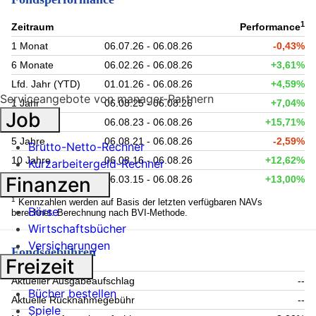
1
Zeitraum
Performance
1 Monat
06.07.26 - 06.08.26
-0,43%
6 Monate
06.02.26 - 06.08.26
+3,61%
Lfd. Jahr (YTD)
01.01.26 - 06.08.26
+4,59%
Serviceangebote von manager-Partnern
1 Jahr
06.08.25 - 06.08.26
+7,04%
Job
3 Jahre
06.08.23 - 06.08.26
+15,71%
5 Jahre
06.08.21 - 06.08.26
-2,59%
Brutto-Netto-Rechner
10 Jahre
06.08.16 - 06.08.26
+12,62%
Kurzarbeitergeld-Rechner
Finanzen
seit Auflage
06.03.15 - 06.08.26
+13,00%
1
Kennzahlen werden auf Basis der letzten verfügbaren NAVs
Börse
berechnet. Berechnung nach BVI-Methode.
Wirtschaftsbücher
Versicherungen
Fondsgebühren
Freizeit
Aktueller Ausgabeaufschlag
--
Bücher bestellen
Aktuelle Rücknahmegebühr
--
Spiele