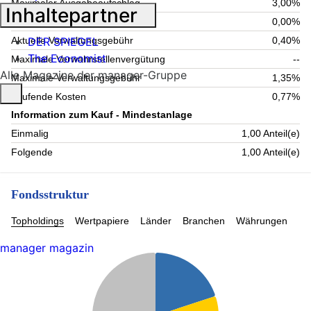
Maximaler Ausgabeaufschlag
3,00%
Inhaltepartner
Maximale Rücknahmegebühr
0,00%
DER SPIEGEL
Aktuelle Verwaltungsgebühr
0,40%
The Economist
Maximale Verwahrstellenvergütung
--
Alle Magazine der manager-Gruppe
Maximale Verwaltungsgebühr
1,35%
Laufende Kosten
0,77%
Information zum Kauf - Mindestanlage
Einmalig
1,00 Anteil(e)
Folgende
1,00 Anteil(e)
Fondsstruktur
Topholdings
Wertpapiere
Länder
Branchen
Währungen
manager magazin