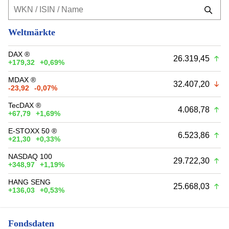
Weltmärkte
DAX ®
26.319,45
+179,32
+0,69%
MDAX ®
32.407,20
-23,92
-0,07%
TecDAX ®
4.068,78
+67,79
+1,69%
E-STOXX 50 ®
6.523,86
+21,30
+0,33%
NASDAQ 100
29.722,30
+348,97
+1,19%
HANG SENG
25.668,03
+136,03
+0,53%
Fondsdaten