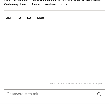
Währung: Euro
Börse: Investmentfonds
3M
1J
5J
Max
Kurschart mit einberechneten Ausschüttungen.