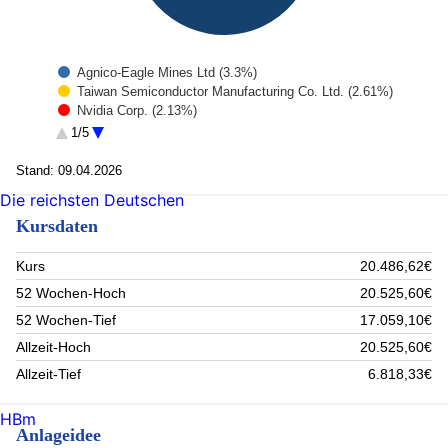
Agnico-Eagle Mines Ltd (3.3%)
Taiwan Semiconductor Manufacturing Co. Ltd. (2.61%)
Nvidia Corp. (2.13%)
PAN AMERICAN SILVER (2.02%)
1/5
APPLIED MATERIALS INC. (1.8%)
BUNDANL.V.23/33 (1.77%)
Stand: 09.04.2026
Alpha Bank (1.56%)
Die reichsten Deutschen
Bayer (1.35%)
Kursdaten
Royal Gold Inc (1.35%)
Anglo American Plc (1.25%)
Rest (80.86%)
Kurs
20.486,62€
52 Wochen-Hoch
20.525,60€
52 Wochen-Tief
17.059,10€
Allzeit-Hoch
20.525,60€
Allzeit-Tief
6.818,33€
HBm
Anlageidee