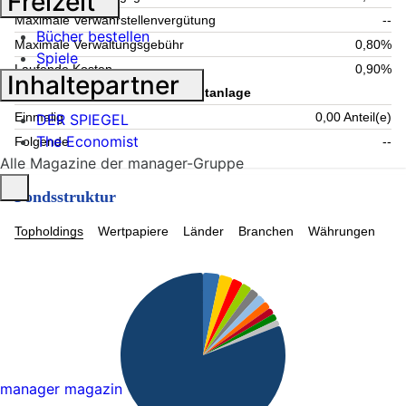
Freizeit
Maximale Verwahrstellenvergütung
--
Bücher bestellen
Maximale Verwaltungsgebühr
0,80%
Spiele
Laufende Kosten
0,90%
Inhaltepartner
Information zum Kauf - Mindestanlage
Einmalig
0,00 Anteil(e)
DER SPIEGEL
The Economist
Folgende
--
Alle Magazine der manager-Gruppe
Fondsstruktur
Topholdings
Wertpapiere
Länder
Branchen
Währungen
manager magazin