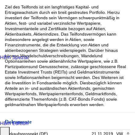
Ziel des Teilfonds ist ein langfristiges Kapital- und
Ertragswachstum durch ein breit gestreutes Portfolio. Hierzu
investiert der Teilfonds sein Vermögen schwerpunktmäßig in
Aktien, fest- und variabel verzinsliche Wertpapiere,
Investmentanteile und Zertifikate bezogen auf Aktien,
Aktienbaskets, Aktienindizes. Das Teilfondsvermögen kann
insbesondere angelegt werden in Aktien, sowie
Finanzinstrumente, die die Entwicklung von Aktien und
aktienbezogenen Strategien widerspiegeln. Darüber hinaus
können Wandelschuldverschreibungen, Wandelund
HBm Spezial
Optionsanleihen sowie aktienähnliche Wertpapiere, wie z.B.
Partizipationsund Genussscheine, zulässige geschlossene Real
Estate Investment Trusts (REITs) und Geldmarktinstrumente
sowie Inflationsanleihen beigemischt werden. Des Weiteren ist
die Investition in Fondsanteile möglich. Diesbezüglich können
Anteile an in- und ausländischen Aktienfonds, gemischten
Wertpapierfonds, Wertpapierrentenfonds, Geldmarktfonds,
differenzierte Themenfonds (z.B. CAT-Bonds Fonds) sowie
geldmarktnahen Wertpapierfonds erworben werden.
Dokumente
HBm Edition
Verkaufsprospekt (DE)
21.11.2019
VW
PDF 