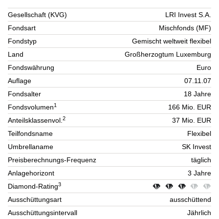
Gesellschaft (KVG)
LRI Invest S.A.
Fondsart
Mischfonds (MF)
Fondstyp
Gemischt weltweit flexibel
Land
Großherzogtum Luxemburg
Fondswährung
Euro
Auflage
07.11.07
Fondsalter
18 Jahre
1
Fondsvolumen
166 Mio. EUR
2
Anteilsklassenvol.
37 Mio. EUR
Teilfondsname
Flexibel
Umbrellaname
SK Invest
Preisberechnungs-Frequenz
täglich
Anlagehorizont
3 Jahre
3
Diamond-Rating
Ausschüttungsart
ausschüttend
Ausschüttungsintervall
Jährlich