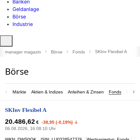
Banken
Geldanlage
Börse
Industrie
Suche
öffnen
SKInv Flexibel A
manager magazin
Börse
Fonds
Märkte
Aktien & Indizes
Anleihen & Zinsen
Fonds
Rohsto
SKInv Flexibel A
20.486,62
€
-38,95 (-0,19%)
06.08.2026, 16:08:10 Uhr
WKN: DWS0QK
ISIN: LU0328547376
Wertpapiertyp: Fonds