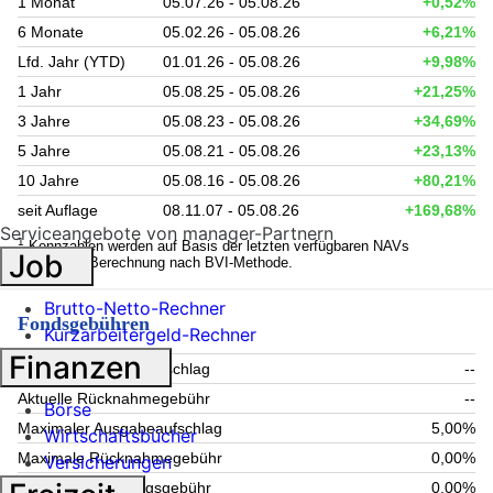
1 Monat
05.07.26 - 05.08.26
+0,52%
6 Monate
05.02.26 - 05.08.26
+6,21%
Lfd. Jahr (YTD)
01.01.26 - 05.08.26
+9,98%
1 Jahr
05.08.25 - 05.08.26
+21,25%
3 Jahre
05.08.23 - 05.08.26
+34,69%
5 Jahre
05.08.21 - 05.08.26
+23,13%
10 Jahre
05.08.16 - 05.08.26
+80,21%
seit Auflage
08.11.07 - 05.08.26
+169,68%
Serviceangebote von manager-Partnern
1
Kennzahlen werden auf Basis der letzten verfügbaren NAVs
Job
berechnet. Berechnung nach BVI-Methode.
Brutto-Netto-Rechner
Fondsgebühren
Kurzarbeitergeld-Rechner
Finanzen
Aktueller Ausgabeaufschlag
--
Aktuelle Rücknahmegebühr
--
Börse
Maximaler Ausgabeaufschlag
5,00%
Wirtschaftsbücher
Maximale Rücknahmegebühr
0,00%
Versicherungen
Aktuelle Verwaltungsgebühr
0,00%