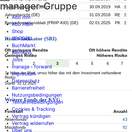
manager-Gruppe
Halbjahresbericht (DE)
30.09.2019
HA
PDF 
Jahresbericht (DE)
31.03.2018
RE
PDF 
Abo mm
Basisinformationsblatt (PRIIP-KID) (DE)
02.01.2025
PK
PDF 
Abo HBm
Shop
SPIEGEL
Risiko-Indikator (SRI)
BuchMarkt
Oft geringere Rendite
Oft höhere Rendite
Werbung
Geringes Risiko
Höheres Risiko
Jobs
1
2
3
4
5
6
7
manage › forward
Je höher der Wert, umso höher das mit dem Investment verbundene
Impressum
Risiko.
Datenschutz
Stand: 31.12.2025
Barrierefreiheit
Nutzungsbedingungen
Weitere Fonds der KVG
Teilnahmebedingungen
Cookies & Tracking
Fondsart
Anzahl
Vertrag kündigen
Aktienfonds
43
Vertrag widerrufen
Mischfonds
92
Über uns