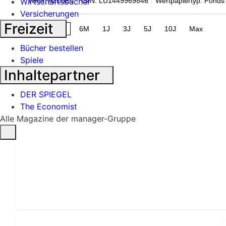
WKN: A2DJEV
ISIN: LU1449969846
Wertpapiertyp: Fonds
Wirtschaftsbücher
Versicherungen
Freizeit
1M
3M
6M
1J
3J
5J
10J
Max
Bücher bestellen
Spiele
Inhaltepartner
DER SPIEGEL
The Economist
Alle Magazine der manager-Gruppe