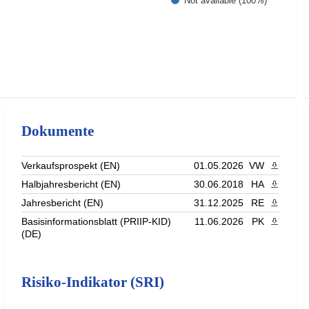
Not available (100%)
Dokumente
Verkaufsprospekt (EN)
01.05.2026
VW
PDF heru
Halbjahresbericht (EN)
30.06.2018
HA
PDF heru
Jahresbericht (EN)
31.12.2025
RE
PDF heru
Basisinformationsblatt (PRIIP-KID)
11.06.2026
PK
PDF heru
(DE)
Risiko-Indikator (SRI)