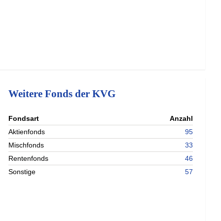
Weitere Fonds der KVG
nterladen
Fondsart
Anzahl
nterladen
Aktienfonds
95
nterladen
Mischfonds
33
nterladen
Rentenfonds
46
Sonstige
57