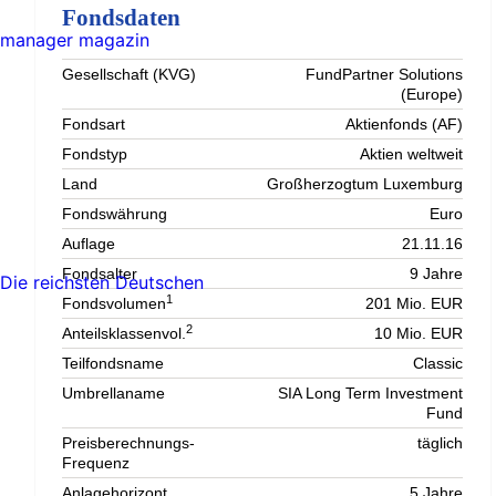
Fondsdaten
manager magazin
Gesellschaft (KVG)
FundPartner Solutions
(Europe)
Fondsart
Aktienfonds (AF)
Fondstyp
Aktien weltweit
Land
Großherzogtum Luxemburg
Fondswährung
Euro
Auflage
21.11.16
Fondsalter
9 Jahre
Die reichsten Deutschen
1
Fondsvolumen
201 Mio. EUR
2
Anteilsklassenvol.
10 Mio. EUR
Teilfondsname
Classic
Umbrellaname
SIA Long Term Investment
Fund
Preisberechnungs-
täglich
Frequenz
Anlagehorizont
5 Jahre