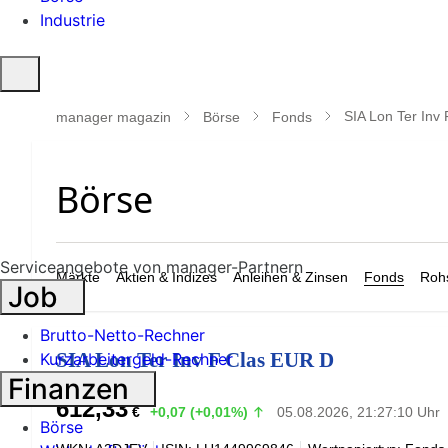
Industrie
Suche
öffnen
SIA Lon Ter Inv
manager magazin
Börse
Fonds
Serviceangebote von manager-Partnern
Märkte
Aktien & Indizes
Anleihen & Zinsen
Fonds
Rohs
Job
Brutto-Netto-Rechner
SIA Lon Ter Inv F Clas EUR D
Kurzarbeitergeld-Rechner
Finanzen
612,33
€
+0,07 (+0,01%)
05.08.2026, 21:27:10 Uhr
Börse