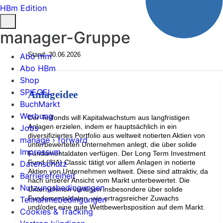
HBm Edition
manager-Gruppe
Stand: 30.06.2026
Abo mm
Abo HBm
Shop
SPIEGEL
Anlageidee
BuchMarkt
Werbung
Der Teilfonds will Kapitalwachstum aus langfristigen
Anlagen erzielen, indem er hauptsächlich in ein
Jobs
diversifiziertes Portfolio aus weltweit notierten Aktien von
manage › forward
unterbewerteten Unternehmen anlegt, die über solide
Impressum
Fundamentaldaten verfügen. Der Long Term Investment
Fund (SIA) Classic tätigt vor allem Anlagen in notierte
Datenschutz
Aktien von Unternehmen weltweit. Diese sind attraktiv, da
Barrierefreiheit
nach unserer Ansicht vom Markt unterbewertet. Die
Nutzungsbedingungen
Unternehmen verfügen insbesondere über solide
Fundamentaldaten, wie ertragsreicher Zuwachs
Teilnahmebedingungen
und/oder eine gute Wettbewerbsposition auf dem Markt.
Cookies & Tracking