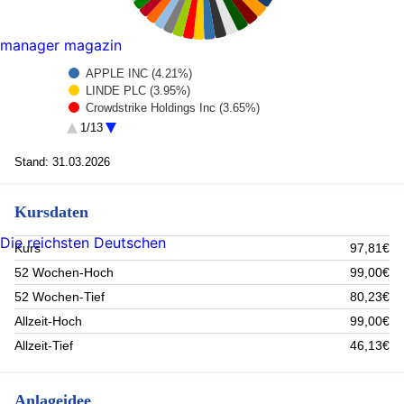
manager magazin
APPLE INC (4.21%)
LINDE PLC (3.95%)
Crowdstrike Holdings Inc (3.65%)
EATON CORP PLC (3.42%)
1/13
SCHNEIDER ELECTRIC SA (3.29%)
Alphabet Inc A (3.22%)
Stand: 31.03.2026
MUNCHENER RUECKVER AG-REG (3.01%)
Microsoft Corp (2.92%)
Kursdaten
ELI LILLY and CO (2.74%)
First Solar (2.56%)
Die reichsten Deutschen
ASML Holding (2.51%)
Kurs
97,81€
FIRST MAJESTIC SILVER CORP USD (2.47%)
52 Wochen-Hoch
99,00€
Nvidia Corp. (2.42%)
Wheaton Precious Metals -CAD- (2.4%)
52 Wochen-Tief
80,23€
Albemarle Corp (2.33%)
Allzeit-Hoch
99,00€
BASF N ORD (2.29%)
Allzeit-Tief
46,13€
BYD CO LTD-H (2.2%)
Prysmian (2.12%)
MercadoLibre (2.12%)
Anlageidee
Cash EUR 01 (2.11%)