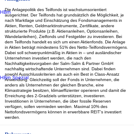
Taiwan Semiconductor Rpr5Shs (2.07%)
Die Anlagepolitik des Teilfonds ist wachstumsorientiert
SIEMENS ENERGY AG (2%)
HBm
ausgerichtet. Der Teilfonds hat grundsätzlich die Möglichkeit, je
Weir Group PLC/The (2%)
nach Marktlage und Einschätzung des Fondsmanagements in
BROADCOM ORD (1.99%)
Aktien, Renten, Geldmarktinstrumente, Zertifikate, andere
ServiceNow Inc (1.95%)
strukturierte Produkte (z.B. Aktienanleihen, Optionsanleihen,
Rest (34.07%)
Wandelanleihen), Zielfonds und Festgelder zu investieren. Bei
dem Teilfonds handelt es sich um einen Aktienfonds. Die Anlage
in Aktien beträgt mindestens 51% des Netto-Teilfondsvermögens.
Dabei soll schwerpunktmäßig in Aktien in – und ausländischer
Unternehmen investiert werden, die nach den
Nachhaltigkeitsvorgaben der Salm-Salm & Partner GmbH
nachhaltig wirtschaftende Unternehmen sind. Dabei finden
sowohl Ausschlusskriterien als auch ein Best in Class-Ansatz
HBm Spezial
Anwendung. Gleichzeitig soll der Fonds in Unternehmen, die
anders als Unternehmen der gleichen Branche, eine
Klimastrategie besitzen, klimaeffizienter operieren und damit die
Erreichung des 2-Gradziels unterstützen, investieren.
Investitionen in Unternehmen, die über fossile Reserven
verfügen, sollen vermieden werden. Maximal 10% des
Nettofondsvermögens können in erwerbbare REIT's investiert
werden.