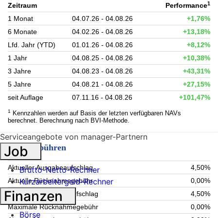
1
Zeitraum
Performance
1 Monat
04.07.26 - 04.08.26
+1,76%
6 Monate
04.02.26 - 04.08.26
+13,18%
Lfd. Jahr (YTD)
01.01.26 - 04.08.26
+8,12%
1 Jahr
04.08.25 - 04.08.26
+10,38%
3 Jahre
04.08.23 - 04.08.26
+43,31%
5 Jahre
04.08.21 - 04.08.26
+27,15%
seit Auflage
07.11.16 - 04.08.26
+101,47%
1
Kennzahlen werden auf Basis der letzten verfügbaren NAVs
berechnet. Berechnung nach BVI-Methode.
Serviceangebote von manager-Partnern
Fondsgebühren
Job
Aktueller Ausgabeaufschlag
4,50%
Brutto-Netto-Rechner
Kurzarbeitergeld-Rechner
Aktuelle Rücknahmegebühr
0,00%
Finanzen
Maximaler Ausgabeaufschlag
4,50%
Maximale Rücknahmegebühr
0,00%
Börse