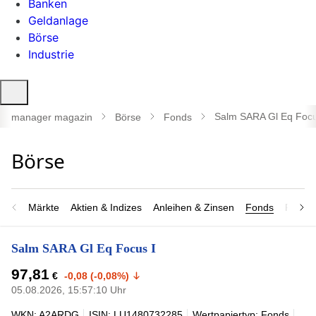
Banken
Geldanlage
Börse
Industrie
Suche
öffnen
Salm SARA Gl Eq Focu
manager magazin
Börse
Fonds
Märkte
Aktien & Indizes
Anleihen & Zinsen
Fonds
Rohsto
Salm SARA Gl Eq Focus I
97,81
€
-0,08 (-0,08%)
05.08.2026, 15:57:10 Uhr
WKN: A2ARDG
ISIN: LU1480732285
Wertpapiertyp: Fonds