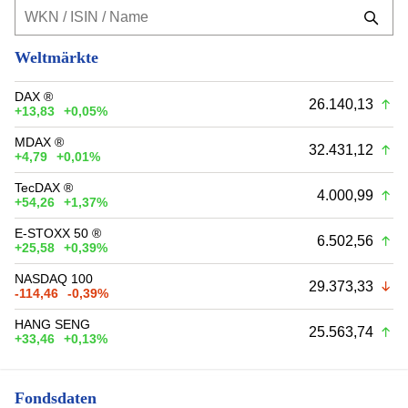
Weltmärkte
DAX ®
26.140,13
+13,83
+0,05%
MDAX ®
32.431,12
+4,79
+0,01%
TecDAX ®
4.000,99
+54,26
+1,37%
E-STOXX 50 ®
6.502,56
+25,58
+0,39%
NASDAQ 100
29.373,33
-114,46
-0,39%
HANG SENG
25.563,74
+33,46
+0,13%
Fondsdaten