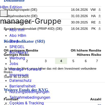
Dokumente
HBm Edition
Verkaufsprospekt (DE)
16.04.2026
VW
PDF 
Halbjahresbericht (DE)
31.03.2026
HA
PDF 
manager-Gruppe
Jahresbericht (DE)
30.09.2025
RE
PDF 
Basisinformationsblatt (PRIIP-KID) (DE)
16.04.2026
PK
PDF 
Abo mm
Abo HBm
Shop
Risiko-Indikator (SRI)
SPIEGEL
Oft geringere Rendite
Oft höhere Rendite
BuchMarkt
Geringes Risiko
Höheres Risiko
Werbung
1
2
3
4
5
6
7
Jobs
Je höher der Wert, umso höher das mit dem Investment verbundene
manage › forward
Risiko.
Impressum
Stand: 30.12.2025
Datenschutz
Barrierefreiheit
Weitere Fonds der KVG
Nutzungsbedingungen
Teilnahmebedingungen
Fondsart
Anzahl
Cookies & Tracking