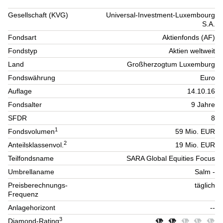
Gesellschaft (KVG)
Universal-Investment-Luxembourg
S.A.
Fondsart
Aktienfonds (AF)
Fondstyp
Aktien weltweit
Land
Großherzogtum Luxemburg
Fondswährung
Euro
Auflage
14.10.16
Fondsalter
9 Jahre
SFDR
8
1
Fondsvolumen
59 Mio. EUR
2
Anteilsklassenvol.
19 Mio. EUR
Teilfondsname
SARA Global Equities Focus
Umbrellaname
Salm -
Preisberechnungs-
täglich
Frequenz
Anlagehorizont
--
3
Diamond-Rating