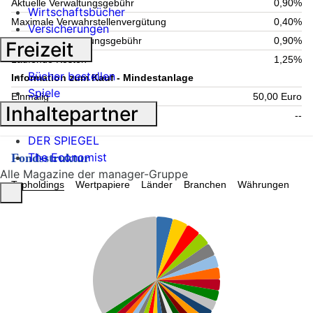
Aktuelle Verwaltungsgebühr
0,90%
Wirtschaftsbücher
Maximale Verwahrstellenvergütung
0,40%
Versicherungen
Maximale Verwaltungsgebühr
0,90%
Freizeit
Laufende Kosten
1,25%
Bücher bestellen
Information zum Kauf - Mindestanlage
Spiele
Einmalig
50,00 Euro
Inhaltepartner
Folgende
--
DER SPIEGEL
The Economist
Fondsstruktur
Alle Magazine der manager-Gruppe
Topholdings
Wertpapiere
Länder
Branchen
Währungen