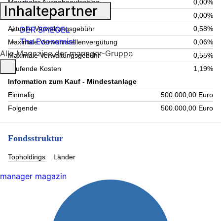
Maximaler Ausgabeaufschlag
0,00%
Inhaltepartner
Maximale Rücknahmegebühr
0,00%
DER SPIEGEL
Aktuelle Verwaltungsgebühr
0,58%
The Economist
Maximale Verwahrstellenvergütung
0,06%
Alle Magazine der manager-Gruppe
Maximale Verwaltungsgebühr
0,55%
Laufende Kosten
1,19%
Information zum Kauf - Mindestanlage
Einmalig
500.000,00 Euro
Folgende
500.000,00 Euro
Fondsstruktur
Topholdings
Länder
manager magazin