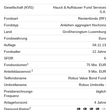
Gesellschaft (KVG)
Hauck & Aufhäuser Fund Services
S.A.
Fondsart
Rentenfonds (RF)
Fondstyp
Anleihen aggregiert Hochzins
Land
Großherzogtum Luxemburg
Fondswährung
Euro
Auflage
04.11.13
Fondsalter
12 Jahre
SFDR
6
1
Fondsvolumen
75 Mio. EUR
2
Anteilsklassenvol.
9 Mio. EUR
Teilfondsname
Robus Value Bond Fund
Umbrellaname
Robus Umbrella -
Preisberechnungs-
täglich
Frequenz
Anlagehorizont
4 Jahre
3
Diamond-Rating