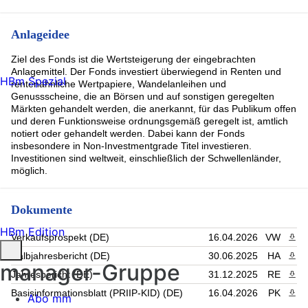
Anlageidee
Ziel des Fonds ist die Wertsteigerung der eingebrachten
Anlagemittel. Der Fonds investiert überwiegend in Renten und
HBm Spezial
rentenähnliche Wertpapiere, Wandelanleihen und
Genussscheine, die an Börsen und auf sonstigen geregelten
Märkten gehandelt werden, die anerkannt, für das Publikum offen
und deren Funktionsweise ordnungsgemäß geregelt ist, amtlich
notiert oder gehandelt werden. Dabei kann der Fonds
insbesondere in Non-Investmentgrade Titel investieren.
Investitionen sind weltweit, einschließlich der Schwellenländer,
möglich.
Dokumente
HBm Edition
Verkaufsprospekt (DE)
16.04.2026
VW
PDF 
Halbjahresbericht (DE)
30.06.2025
HA
PDF 
manager-Gruppe
Jahresbericht (DE)
31.12.2025
RE
PDF 
Basisinformationsblatt (PRIIP-KID) (DE)
16.04.2026
PK
PDF 
Abo mm