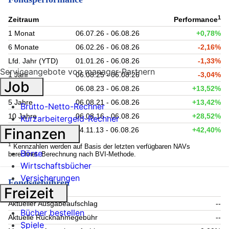
1
Zeitraum
Performance
1 Monat
06.07.26 - 06.08.26
+0,78%
6 Monate
06.02.26 - 06.08.26
-2,16%
Lfd. Jahr (YTD)
01.01.26 - 06.08.26
-1,33%
Serviceangebote von manager-Partnern
1 Jahr
06.08.25 - 06.08.26
-3,04%
Job
3 Jahre
06.08.23 - 06.08.26
+13,52%
5 Jahre
06.08.21 - 06.08.26
+13,42%
Brutto-Netto-Rechner
10 Jahre
06.08.16 - 06.08.26
+28,52%
Kurzarbeitergeld-Rechner
Finanzen
seit Auflage
04.11.13 - 06.08.26
+42,40%
1
Kennzahlen werden auf Basis der letzten verfügbaren NAVs
Börse
berechnet. Berechnung nach BVI-Methode.
Wirtschaftsbücher
Versicherungen
Fondsgebühren
Freizeit
Aktueller Ausgabeaufschlag
--
Bücher bestellen
Aktuelle Rücknahmegebühr
--
Spiele