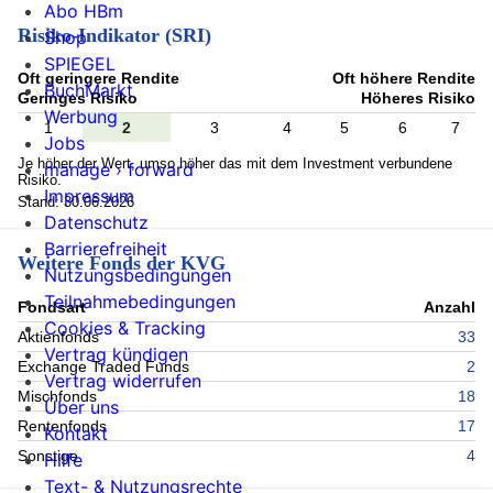
Abo HBm
Risiko-Indikator (SRI)
Shop
SPIEGEL
Oft geringere Rendite
Oft höhere Rendite
BuchMarkt
Geringes Risiko
Höheres Risiko
Werbung
1
2
3
4
5
6
7
Jobs
Je höher der Wert, umso höher das mit dem Investment verbundene
manage › forward
Risiko.
Impressum
Stand: 30.06.2026
Datenschutz
Barrierefreiheit
Weitere Fonds der KVG
Nutzungsbedingungen
Teilnahmebedingungen
Fondsart
Anzahl
Cookies & Tracking
Aktienfonds
33
Vertrag kündigen
Exchange Traded Funds
2
Vertrag widerrufen
Mischfonds
18
Über uns
Rentenfonds
17
Kontakt
Sonstige
4
Hilfe
Text- & Nutzungsrechte