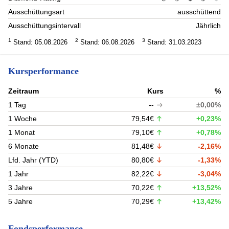
Ausschüttungsart
ausschüttend
Ausschüttungsintervall
Jährlich
1
2
3
Stand: 05.08.2026
Stand: 06.08.2026
Stand: 31.03.2023
Kursperformance
Zeitraum
Kurs
%
1 Tag
--
±0,00%
1 Woche
79,54€
+0,23%
1 Monat
79,10€
+0,78%
6 Monate
81,48€
-2,16%
Lfd. Jahr (YTD)
80,80€
-1,33%
1 Jahr
82,22€
-3,04%
3 Jahre
70,22€
+13,52%
5 Jahre
70,29€
+13,42%
Fondsperformance