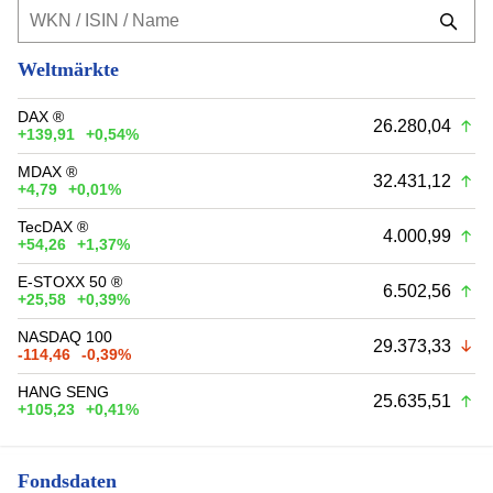
Weltmärkte
DAX ®
26.280,04
+139,91
+0,54%
MDAX ®
32.431,12
+4,79
+0,01%
TecDAX ®
4.000,99
+54,26
+1,37%
E-STOXX 50 ®
6.502,56
+25,58
+0,39%
NASDAQ 100
29.373,33
-114,46
-0,39%
HANG SENG
25.635,51
+105,23
+0,41%
Fondsdaten