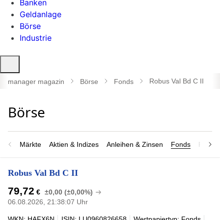
Banken
Geldanlage
Börse
Industrie
Suche
öffnen
Robus Val Bd C II
manager magazin
Börse
Fonds
Märkte
Aktien & Indizes
Anleihen & Zinsen
Fonds
Rohsto
Robus Val Bd C II
79,72
€
±0,00 (±0,00%)
06.08.2026, 21:38:07 Uhr
WKN: HAFX6N
ISIN: LU0960826658
Wertpapiertyp: Fonds