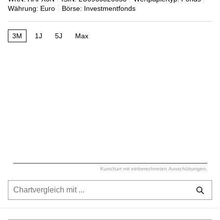
Währung: Euro
Börse: Investmentfonds
3M
1J
5J
Max
Kurschart mit einberechneten Ausschüttungen.