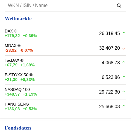
Weltmärkte
DAX ®
26.319,45
+179,32
+0,69%
MDAX ®
32.407,20
-23,92
-0,07%
TecDAX ®
4.068,78
+67,79
+1,69%
E-STOXX 50 ®
6.523,86
+21,30
+0,33%
NASDAQ 100
29.722,30
+348,97
+1,19%
HANG SENG
25.668,03
+136,03
+0,53%
Fondsdaten