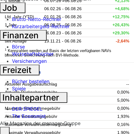
1 Monat
06.07.26 - 06.08.26
+2,13%
Job
6 Monate
06.02.26 - 06.08.26
+4,68%
Lfd. Jahr (YTD)
01.01.26 - 06.08.26
+12,75%
Brutto-Netto-Rechner
1 Jahr
06.08.25 - 06.08.26
+26,43%
Kurzarbeitergeld-Rechner
Finanzen
3 Jahre
06.08.23 - 06.08.26
+29,30%
seit Auflage
19.11.21 - 06.08.26
-2,64%
Börse
1
Kennzahlen werden auf Basis der letzten verfügbaren NAVs
Wirtschaftsbücher
berechnet. Berechnung nach BVI-Methode.
Versicherungen
Freizeit
Fondsgebühren
Bücher bestellen
Aktueller Ausgabeaufschlag
--
Spiele
Aktuelle Rücknahmegebühr
0,00%
Inhaltepartner
Maximaler Ausgabeaufschlag
5,00%
DER SPIEGEL
Maximale Rücknahmegebühr
0,00%
The Economist
Aktuelle Verwaltungsgebühr
1,93%
Alle Magazine der manager-Gruppe
Maximale Verwahrstellenvergütung
0,16%
Maximale Verwaltungsgebühr
1,90%