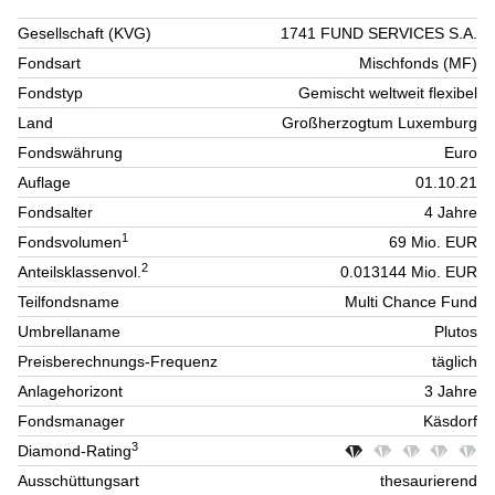
Gesellschaft (KVG)
1741 FUND SERVICES S.A.
Fondsart
Mischfonds (MF)
Fondstyp
Gemischt weltweit flexibel
Land
Großherzogtum Luxemburg
Fondswährung
Euro
Auflage
01.10.21
Fondsalter
4 Jahre
1
Fondsvolumen
69 Mio. EUR
2
Anteilsklassenvol.
0.013144 Mio. EUR
Teilfondsname
Multi Chance Fund
Umbrellaname
Plutos
Preisberechnungs-Frequenz
täglich
Anlagehorizont
3 Jahre
Fondsmanager
Käsdorf
3
Diamond-Rating
Ausschüttungsart
thesaurierend