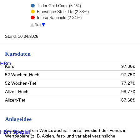
Tudor Gold Corp. (5.1%)
Bluescope Steel Ltd (2.38%)
Intesa Sanpaolo (2.34%)
Target Corporation (2.24%)
1/5
Microsoft Corp (2.23%)
Toronto Dominion Bank -CAD- (2.19%)
Stand: 30.04.2026
Altria Group Inc. (2.15%)
Alphabet Inc A (2.14%)
Kursdaten
ABN AMRO BANK ORD (2.1%)
Banco Bilbao Vizcaya Argentaria (2.1%)
HBm
Rest (75.03%)
Kurs
97,36€
52 Wochen-Hoch
97,75€
52 Wochen-Tief
77,27€
Allzeit-Hoch
98,77€
Allzeit-Tief
67,68€
Anlageidee
Anlageziel ist ein Wertzuwachs. Hierzu investiert der Fonds in
HBm Spezial
Wertpapiere (z. B. Aktien, fest- und variabel verzinsliche