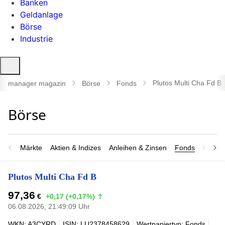
Banken
Geldanlage
Börse
Industrie
Suche
öffnen
Plutos Multi Cha Fd B
manager magazin
Börse
Fonds
Märkte
Aktien & Indizes
Anleihen & Zinsen
Fonds
Rohsto
Plutos Multi Cha Fd B
97,36
€
+0,17 (+0,17%)
06.08.2026, 21:49:09 Uhr
WKN: A3CYRD
ISIN: LU2378458629
Wertpapiertyp: Fonds