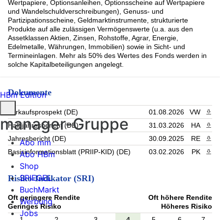
Wertpapiere, Optionsanleihen, Optionsscheine auf Wertpapiere
und Wandelschuldverschreibungen), Genuss- und
Partizipationsscheine, Geldmarktinstrumente, strukturierte
Produkte auf alle zulässigen Vermögenswerte (u.a. aus den
Assetklassen Aktien, Zinsen, Rohstoffe, Agrar, Energie,
Edelmetalle, Währungen, Immobilien) sowie in Sicht- und
Termineinlagen. Mehr als 50% des Wertes des Fonds werden in
solche Kapitalbeteiligungen angelegt.
Dokumente
HBm Edition
Verkaufsprospekt (DE)
01.08.2026
VW
PDF 
manager-Gruppe
Halbjahresbericht (DE)
31.03.2026
HA
PDF 
Jahresbericht (DE)
30.09.2025
RE
PDF 
Abo mm
Basisinformationsblatt (PRIIP-KID) (DE)
03.02.2026
PK
PDF 
Abo HBm
Shop
SPIEGEL
Risiko-Indikator (SRI)
BuchMarkt
Oft geringere Rendite
Oft höhere Rendite
Werbung
Geringes Risiko
Höheres Risiko
Jobs
1
2
3
4
5
6
7