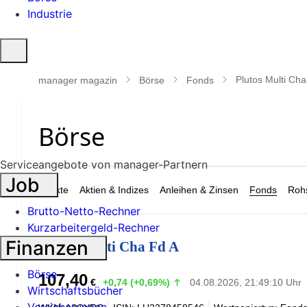
Industrie
Suche
öffnen
Plutos Multi Cha
manager magazin
Börse
Fonds
Serviceangebote von manager-Partnern
Job
Märkte
Aktien & Indizes
Anleihen & Zinsen
Fonds
Rohs
Brutto-Netto-Rechner
Kurzarbeitergeld-Rechner
Finanzen
Plutos Multi Cha Fd A
Börse
107,40
€
+0,74 (+0,69%)
04.08.2026, 21:49:10 Uhr
Wirtschaftsbücher