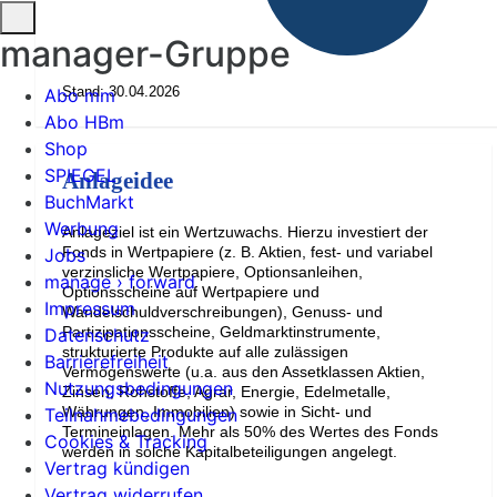
manager-Gruppe
Stand: 30.04.2026
Abo mm
Abo HBm
Shop
SPIEGEL
Anlageidee
BuchMarkt
Werbung
Anlageziel ist ein Wertzuwachs. Hierzu investiert der
Fonds in Wertpapiere (z. B. Aktien, fest- und variabel
Jobs
verzinsliche Wertpapiere, Optionsanleihen,
manage › forward
Optionsscheine auf Wertpapiere und
Impressum
Wandelschuldverschreibungen), Genuss- und
Partizipationsscheine, Geldmarktinstrumente,
Datenschutz
strukturierte Produkte auf alle zulässigen
Barrierefreiheit
Vermögenswerte (u.a. aus den Assetklassen Aktien,
Nutzungsbedingungen
Zinsen, Rohstoffe, Agrar, Energie, Edelmetalle,
Währungen, Immobilien) sowie in Sicht- und
Teilnahmebedingungen
Termineinlagen. Mehr als 50% des Wertes des Fonds
Cookies & Tracking
werden in solche Kapitalbeteiligungen angelegt.
Vertrag kündigen
Vertrag widerrufen