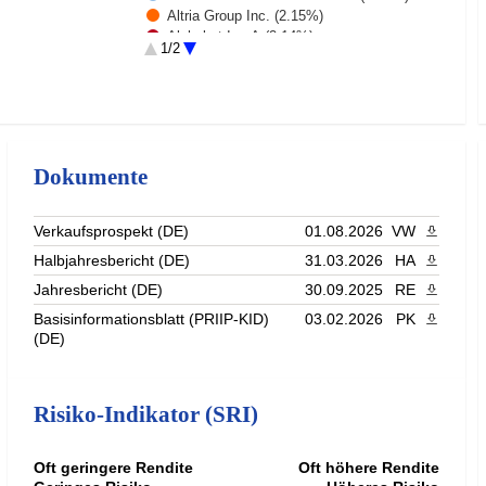
Altria Group Inc. (2.15%)
Alphabet Inc A (2.14%)
1/2
ABN AMRO BANK ORD (2.1%)
Banco Bilbao Vizcaya Argentaria (2.1%)
Rest (75.03%)
Dokumente
Verkaufsprospekt (DE)
01.08.2026
VW
PDF heru
Halbjahresbericht (DE)
31.03.2026
HA
PDF heru
Jahresbericht (DE)
30.09.2025
RE
PDF heru
Basisinformationsblatt (PRIIP-KID)
03.02.2026
PK
PDF heru
(DE)
Risiko-Indikator (SRI)
Oft geringere Rendite
Oft höhere Rendite