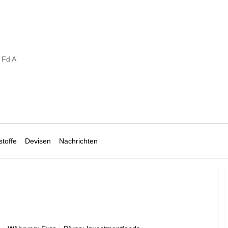
 Fd A
toffe
Devisen
Nachrichten