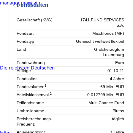
manager magazin
Fondsdaten
Gesellschaft (KVG)
1741 FUND SERVICES
S.A.
Fondsart
Mischfonds (MF)
Fondstyp
Gemischt weltweit flexibel
Land
Großherzogtum
Luxemburg
Fondswährung
Euro
Die reichsten Deutschen
Auflage
01.10.21
Fondsalter
4 Jahre
1
Fondsvolumen
69 Mio. EUR
2
Anteilsklassenvol.
0.012799 Mio. EUR
Teilfondsname
Multi Chance Fund
Umbrellaname
Plutos
Preisberechnungs-
täglich
Frequenz
HBm
Anlagehorizont
3 Jahre