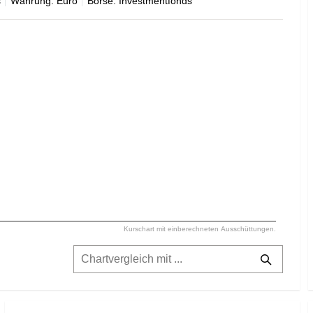
s
Währung: Euro
Börse: Investmentfonds
Kurschart mit einberechneten Ausschüttungen.