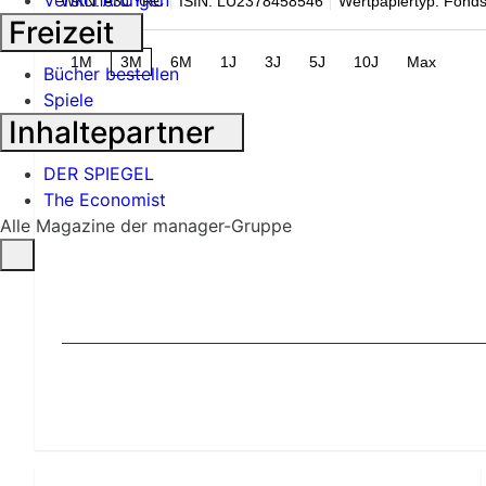
Versicherungen
WKN: A3CYRC
ISIN: LU2378458546
Wertpapiertyp: Fond
Freizeit
1M
3M
6M
1J
3J
5J
10J
Max
Bücher bestellen
Spiele
Inhaltepartner
DER SPIEGEL
The Economist
Alle Magazine der manager-Gruppe