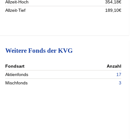
Allzeit-Hoch
354,18€
Allzeit-Tief
189,10€
Weitere Fonds der KVG
nterladen
Fondsart
Anzahl
nterladen
Aktienfonds
17
nterladen
Mischfonds
3
nterladen