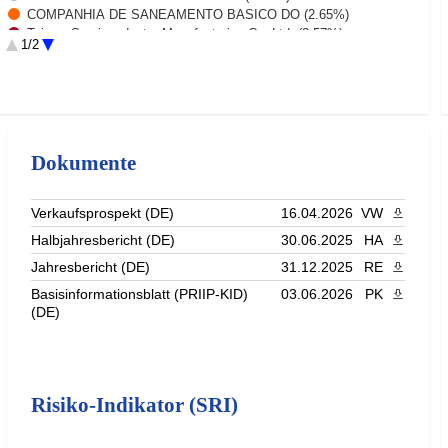
COMPANHIA DE SANEAMENTO BASICO DO (2.65%)
Taiwan Semiconductor Manufacturing Co. Ltd. (2.57%)
1/2
Zoomlion Heavy Industry Science and Technology Co (2.32%)
Kaori Heat Treatment Co Ltd (2.29%)
Rest (71.12%)
Dokumente
Verkaufsprospekt (DE)
16.04.2026
VW
PDF heru
Halbjahresbericht (DE)
30.06.2025
HA
PDF heru
Jahresbericht (DE)
31.12.2025
RE
PDF heru
Basisinformationsblatt (PRIIP-KID)
03.06.2026
PK
PDF heru
(DE)
Risiko-Indikator (SRI)