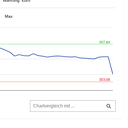
Währung: Euro
Max
307,84
303,08