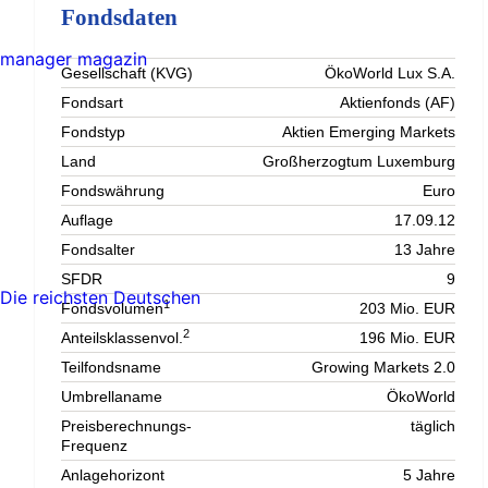
Fondsdaten
manager magazin
Gesellschaft (KVG)
ÖkoWorld Lux S.A.
Fondsart
Aktienfonds (AF)
Fondstyp
Aktien Emerging Markets
Land
Großherzogtum Luxemburg
Fondswährung
Euro
Auflage
17.09.12
Fondsalter
13 Jahre
SFDR
9
Die reichsten Deutschen
1
Fondsvolumen
203 Mio. EUR
2
Anteilsklassenvol.
196 Mio. EUR
Teilfondsname
Growing Markets 2.0
Umbrellaname
ÖkoWorld
Preisberechnungs-
täglich
Frequenz
Anlagehorizont
5 Jahre