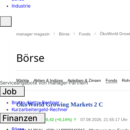
Industrie
Suche
öffnen
ÖkoWorld Growi
manager magazin
Börse
Fonds
Märkte
Aktien & Indizes
Anleihen & Zinsen
Fonds
Rohs
Serviceangebote von manager-Partnern
Job
Brutto-Netto-Rechner
ÖkoWorld Growing Markets 2 C
Kurzarbeitergeld-Rechner
Finanzen
304,04
€
+0,42 (+0,14%)
07.08.2026, 21:55:17 Uhr
Börse