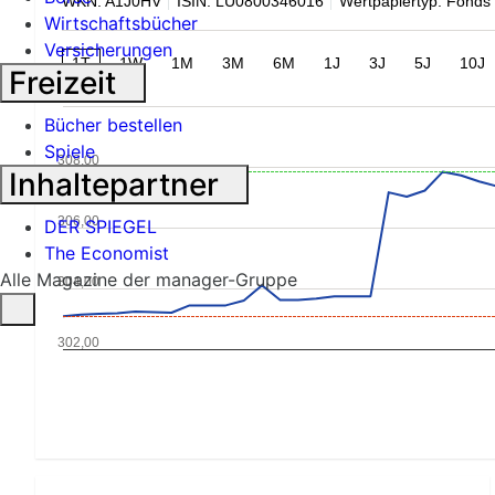
WKN: A1J0HV
ISIN: LU0800346016
Wertpapiertyp: Fonds
Wirtschaftsbücher
Versicherungen
1T
1W
1M
3M
6M
1J
3J
5J
10J
Freizeit
Bücher bestellen
Spiele
308,00
Inhaltepartner
306,00
DER SPIEGEL
The Economist
Alle Magazine der manager-Gruppe
304,00
302,00