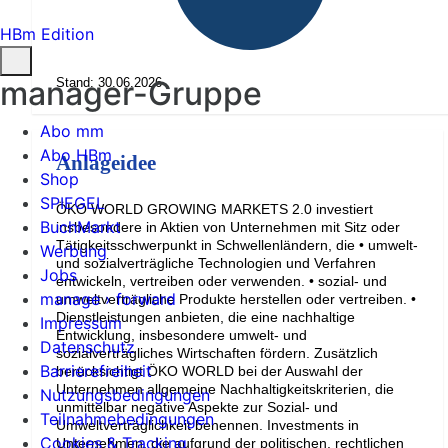
HBm Edition
manager-Gruppe
Stand: 30.06.2026
Abo mm
Abo HBm
Anlageidee
Shop
SPIEGEL
ÖKO WORLD GROWING MARKETS 2.0 investiert
BuchMarkt
insbesondere in Aktien von Unternehmen mit Sitz oder
Tätigkeitsschwerpunkt in Schwellenländern, die • umwelt-
Werbung
und sozialverträgliche Technologien und Verfahren
Jobs
entwickeln, vertreiben oder verwenden. • sozial- und
manage › forward
umweltverträgliche Produkte herstellen oder vertreiben. •
Dienstleistungen anbieten, die eine nachhaltige
Impressum
Entwicklung, insbesondere umwelt- und
Datenschutz
sozialverträgliches Wirtschaften fördern. Zusätzlich
Barrierefreiheit
berücksichtigt ÖKO WORLD bei der Auswahl der
Unternehmen allgemeine Nachhaltigkeitskriterien, die
Nutzungsbedingungen
unmittelbar negative Aspekte zur Sozial- und
Teilnahmebedingungen
Umweltverträglichkeit benennen. Investments in
Cookies & Tracking
Unternehmen, die aufgrund der politischen, rechtlichen