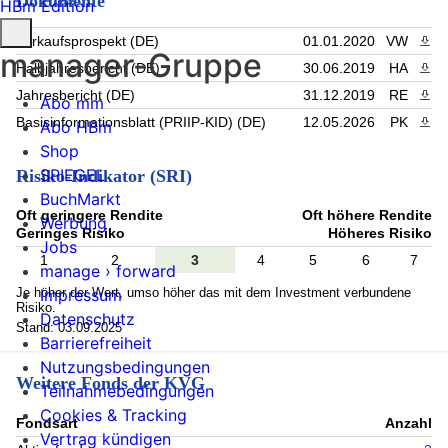
Dokumente
HBm Edition
Verkaufsprospekt (DE)
01.01.2020
VW
PDF 
manager-Gruppe
Halbjahresbericht (DE)
30.06.2019
HA
PDF 
Jahresbericht (DE)
31.12.2019
RE
PDF 
Abo mm
Basisinformationsblatt (PRIIP-KID) (DE)
12.05.2026
PK
PDF 
Abo HBm
Shop
SPIEGEL
Risiko-Indikator (SRI)
BuchMarkt
Oft geringere Rendite
Oft höhere Rendite
Werbung
Geringes Risiko
Höheres Risiko
Jobs
1
2
3
4
5
6
7
manage › forward
Je höher der Wert, umso höher das mit dem Investment verbundene
Impressum
Risiko.
Datenschutz
Stand: 03.09.2025
Barrierefreiheit
Nutzungsbedingungen
Weitere Fonds der KVG
Teilnahmebedingungen
Cookies & Tracking
Fondsart
Anzahl
Vertrag kündigen