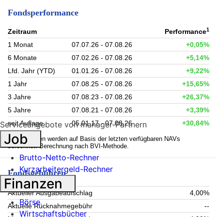
Fondsperformance
1
Zeitraum
Performance
1 Monat
07.07.26 - 07.08.26
+0,05%
6 Monate
07.02.26 - 07.08.26
+5,14%
Lfd. Jahr (YTD)
01.01.26 - 07.08.26
+9,22%
1 Jahr
07.08.25 - 07.08.26
+15,65%
3 Jahre
07.08.23 - 07.08.26
+26,37%
5 Jahre
07.08.21 - 07.08.26
+3,39%
seit Auflage
05.01.17 - 07.08.26
+30,84%
Serviceangebote von manager-Partnern
Job
1
Kennzahlen werden auf Basis der letzten verfügbaren NAVs
berechnet. Berechnung nach BVI-Methode.
Brutto-Netto-Rechner
Kurzarbeitergeld-Rechner
Fondsgebühren
Finanzen
Aktueller Ausgabeaufschlag
4,00%
Börse
Aktuelle Rücknahmegebühr
--
Wirtschaftsbücher