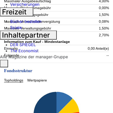
Maximaler Ausgabeaufschlag
4,00%
Versicherungen
Maximale Rücknahmegebühr
0,00%
Freizeit
Aktuelle Verwaltungsgebühr
1,50%
Bücher bestellen
Maximale Verwahrstellenvergütung
0,08%
Spiele
Maximale Verwaltungsgebühr
1,50%
Inhaltepartner
Laufende Kosten
2,70%
Information zum Kauf - Mindestanlage
DER SPIEGEL
Einmalig
0,00 Anteil(e)
The Economist
Folgende
--
Alle Magazine der manager-Gruppe
Fondsstruktur
Topholdings
Wertpapiere