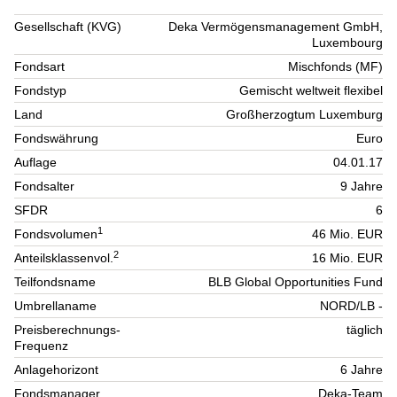
Gesellschaft (KVG)
Deka Vermögensmanagement GmbH,
Luxembourg
Fondsart
Mischfonds (MF)
Fondstyp
Gemischt weltweit flexibel
Land
Großherzogtum Luxemburg
Fondswährung
Euro
Auflage
04.01.17
Fondsalter
9 Jahre
SFDR
6
1
Fondsvolumen
46 Mio. EUR
2
Anteilsklassenvol.
16 Mio. EUR
Teilfondsname
BLB Global Opportunities Fund
Umbrellaname
NORD/LB -
Preisberechnungs-
täglich
Frequenz
Anlagehorizont
6 Jahre
Fondsmanager
Deka-Team