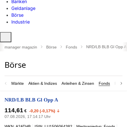
Banken
Geldanlage
Börse
Industrie
Suche
öffnen
NRD/LB BLB Gl Opp A
manager magazin
Börse
Fonds
Märkte
Aktien & Indizes
Anleihen & Zinsen
Fonds
Rohsto
NRD/LB BLB Gl Opp A
114,61
€
-0,20 (-0,17%)
07.08.2026, 17:14:17 Uhr
WKN: A2ATHB
ISIN: LU1506064382
Wertpapiertyp: Fonds