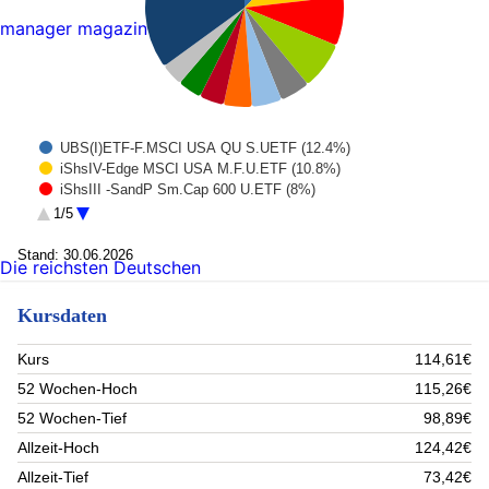
manager magazin
UBS(I)ETF-F.MSCI USA QU S.UETF (12.4%)
iShsIV-Edge MSCI USA M.F.U.ETF (10.8%)
iShsIII -SandP Sm.Cap 600 U.ETF (8%)
AIS-MSCI EMU SmallCap ESG BROA (7.8%)
1/5
iShs EO H.Yield Corp Bd U.ETF (4.9%)
SSSPDR SandP 500 Low Volat.UE (4.9%)
Stand: 30.06.2026
Die reichsten Deutschen
BlackRock SF-Emer.Mkts.Equ.St. (4.6%)
iShsIV-Edge MSCI EM Value F. (4%)
Kursdaten
Dt. Börse Commodities GmbH Xetra-Gold IHS 07/Und. (3.9%)
MUL-Am.Bl.E.-W.Comm.xAgr.U.ETF (3.7%)
Rest (35%)
Kurs
114,61€
52 Wochen-Hoch
115,26€
52 Wochen-Tief
98,89€
Allzeit-Hoch
124,42€
Allzeit-Tief
73,42€