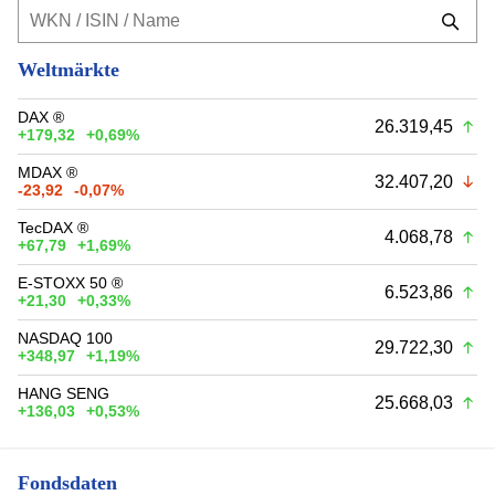
Weltmärkte
DAX ®
26.319,45
+179,32
+0,69%
MDAX ®
32.407,20
-23,92
-0,07%
TecDAX ®
4.068,78
+67,79
+1,69%
E-STOXX 50 ®
6.523,86
+21,30
+0,33%
NASDAQ 100
29.722,30
+348,97
+1,19%
HANG SENG
25.668,03
+136,03
+0,53%
Fondsdaten