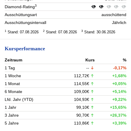
3
Diamond-Rating
Ausschüttungsart
ausschüttend
Ausschüttungsintervall
Jährlich
1
2
3
Stand: 07.08.2026
Stand: 07.08.2026
Stand: 30.06.2026
Kursperformance
Zeitraum
Kurs
%
1 Tag
--
-0,17%
1 Woche
112,72€
+1,68%
1 Monat
114,55€
+0,05%
6 Monate
109,00€
+5,14%
Lfd. Jahr (YTD)
104,93€
+9,22%
1 Jahr
99,10€
+15,65%
3 Jahre
90,70€
+26,37%
5 Jahre
110,86€
+3,39%