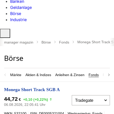
Banken
Geldanlage
Börse
Industrie
Suche
öffnen
Monega Short Track 
manager magazin
Börse
Fonds
Märkte
Aktien & Indizes
Anleihen & Zinsen
Fonds
Rohsto
Monega Short Track SGB A
44,72
€
+0,10 (+0,22%)
06.08.2026, 22:05:41 Uhr
WKN: 532100
ISIN: DE0005321004
Wertpapiertyp: Fonds