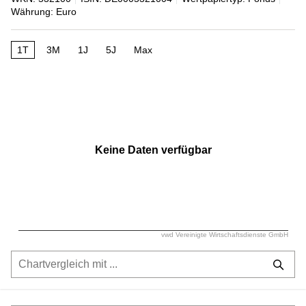
Währung: Euro
1T
3M
1J
5J
Max
Keine Daten verfügbar
vwd Vereinigte Wirtschaftsdienste GmbH