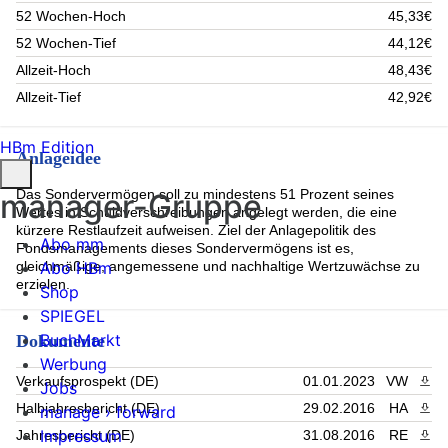
52 Wochen-Hoch
45,33€
FRANCE O.A.T. 2.75% 23-25/02/2029 (3.31%)
ITALGAS SPA EMTN (3.31%)
52 Wochen-Tief
44,12€
KUNTARAHOITUS OYJ MTN RegS 2.625 12/14/2029 (3.3%)
Allzeit-Hoch
48,43€
OEKB OEST. KONTROLLBANK EMTN (3.27%)
KINGDOM OF SP 1.4% 30Apr28 (3.24%)
Allzeit-Tief
42,92€
LANDWIRTSCH. RENTENBANK EMTN (3.19%)
Technip Energies NV 1.125% 21/28.05.28 (3.18%)
HBm Edition
REPUBLIC OF I BTPS 0.25% 15Mar28 (3.18%)
Anlageidee
CAISSE AMORTISSEMENT DE LA DETTE S MTN RegS 0
02/25/2028 (3.16%)
Das Sondervermögen soll zu mindestens 51 Prozent seines
manager-Gruppe
Rest (12.74%)
Wertes in Schuldverschreibungen angelegt werden, die eine
kürzere Restlaufzeit aufweisen. Ziel der Anlagepolitik des
Abo mm
Fondsmanagements dieses Sondervermögens ist es,
Abo HBm
gleichmäßige, angemessene und nachhaltige Wertzuwächse zu
erzielen.
Shop
SPIEGEL
BuchMarkt
Dokumente
Werbung
Verkaufsprospekt (DE)
01.01.2023
VW
PDF 
Jobs
Halbjahresbericht (DE)
29.02.2016
HA
PDF 
manage › forward
Impressum
Jahresbericht (DE)
31.08.2016
RE
PDF 