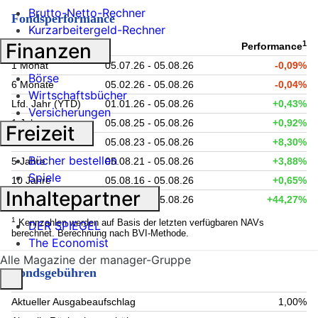
Brutto-Netto-Rechner
Fondsperformance
Kurzarbeitergeld-Rechner
1
Finanzen
Zeitraum
Performance
1 Monat
05.07.26 - 05.08.26
-0,09%
Börse
6 Monate
05.02.26 - 05.08.26
-0,04%
Wirtschaftsbücher
Lfd. Jahr (YTD)
01.01.26 - 05.08.26
+0,43%
Versicherungen
1 Jahr
05.08.25 - 05.08.26
+0,92%
Freizeit
3 Jahre
05.08.23 - 05.08.26
+8,30%
Bücher bestellen
5 Jahre
05.08.21 - 05.08.26
+3,88%
Spiele
10 Jahre
05.08.16 - 05.08.26
+0,65%
Inhaltepartner
seit Auflage
01.03.01 - 05.08.26
+44,27%
1
Kennzahlen werden auf Basis der letzten verfügbaren NAVs
DER SPIEGEL
berechnet. Berechnung nach BVI-Methode.
The Economist
Alle Magazine der manager-Gruppe
Fondsgebühren
Aktueller Ausgabeaufschlag
1,00%