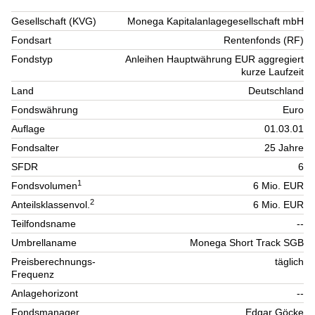
Gesellschaft (KVG)
Monega Kapitalanlagegesellschaft mbH
Fondsart
Rentenfonds (RF)
Fondstyp
Anleihen Hauptwährung EUR aggregiert
kurze Laufzeit
Land
Deutschland
Fondswährung
Euro
Auflage
01.03.01
Fondsalter
25 Jahre
SFDR
6
1
Fondsvolumen
6 Mio. EUR
2
Anteilsklassenvol.
6 Mio. EUR
Teilfondsname
--
Umbrellaname
Monega Short Track SGB
Preisberechnungs-
täglich
Frequenz
Anlagehorizont
--
Fondsmanager
Edgar Göcke