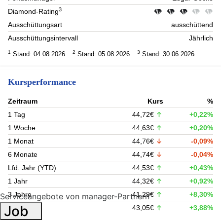
3
Diamond-Rating
Ausschüttungsart
ausschüttend
Ausschüttungsintervall
Jährlich
1
2
3
Stand: 04.08.2026
Stand: 05.08.2026
Stand: 30.06.2026
Kursperformance
Zeitraum
Kurs
%
1 Tag
44,72€
+0,22%
1 Woche
44,63€
+0,20%
1 Monat
44,76€
-0,09%
6 Monate
44,74€
-0,04%
Lfd. Jahr (YTD)
44,53€
+0,43%
1 Jahr
44,32€
+0,92%
3 Jahre
41,29€
+8,30%
Serviceangebote von manager-Partnern
Job
5 Jahre
43,05€
+3,88%