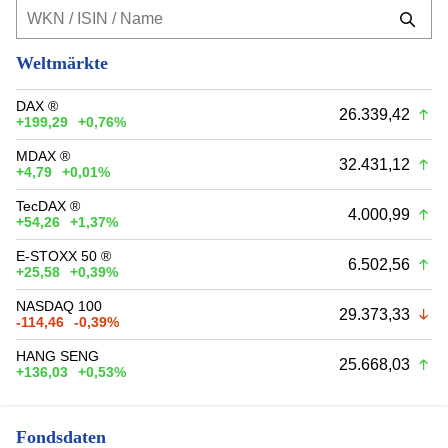
Weltmärkte
DAX ®
26.339,42
+199,29
+0,76%
MDAX ®
32.431,12
+4,79
+0,01%
TecDAX ®
4.000,99
+54,26
+1,37%
E-STOXX 50 ®
6.502,56
+25,58
+0,39%
NASDAQ 100
29.373,33
-114,46
-0,39%
HANG SENG
25.668,03
+136,03
+0,53%
Fondsdaten