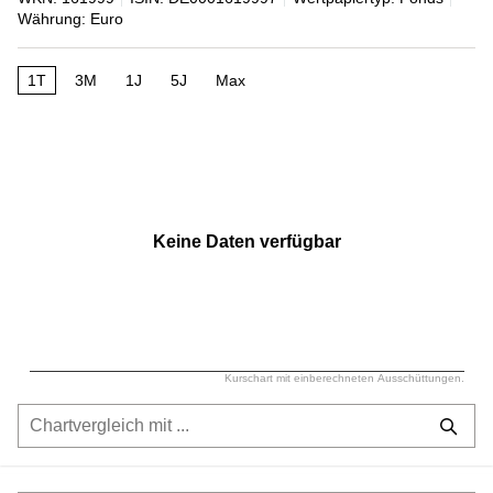
Währung: Euro
1T
3M
1J
5J
Max
Keine Daten verfügbar
Kurschart mit einberechneten Ausschüttungen.