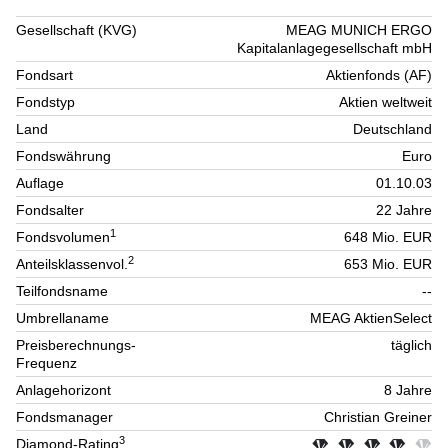
Gesellschaft (KVG)
MEAG MUNICH ERGO
Kapitalanlagegesellschaft mbH
Fondsart
Aktienfonds (AF)
Fondstyp
Aktien weltweit
Land
Deutschland
Fondswährung
Euro
Auflage
01.10.03
Fondsalter
22 Jahre
1
Fondsvolumen
648 Mio. EUR
2
Anteilsklassenvol.
653 Mio. EUR
Teilfondsname
--
Umbrellaname
MEAG AktienSelect
Preisberechnungs-
täglich
Frequenz
Anlagehorizont
8 Jahre
Fondsmanager
Christian Greiner
3
Diamond-Rating