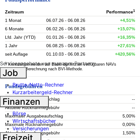
1
Zeitraum
Performance
1 Monat
06.07.26 - 06.08.26
+4,51%
6 Monate
06.02.26 - 06.08.26
+15,07%
Lfd. Jahr (YTD)
01.01.26 - 06.08.26
+16,35%
1 Jahr
06.08.25 - 06.08.26
+27,61%
seit Auflage
01.10.03 - 06.08.26
+420,56%
Serviceangebote von manager-Partnern
1
Kennzahlen werden auf Basis der letzten verfügbaren NAVs
berechnet. Berechnung nach BVI-Methode.
Job
Brutto-Netto-Rechner
Fondsgebühren
Kurzarbeitergeld-Rechner
Finanzen
Aktueller Ausgabeaufschlag
--
Aktuelle Rücknahmegebühr
--
Börse
Maximaler Ausgabeaufschlag
5,00%
Wirtschaftsbücher
Maximale Rücknahmegebühr
0,00%
Versicherungen
Aktuelle Verwaltungsgebühr
1,50%
Freizeit