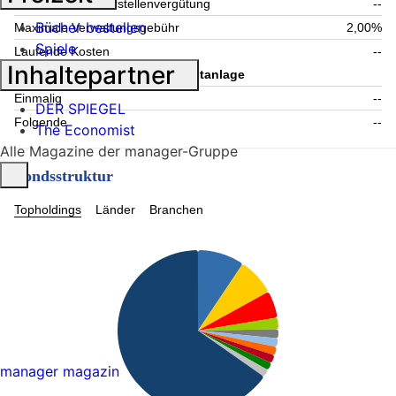
Maximale Verwahrstellenvergütung
--
Bücher bestellen
Maximale Verwaltungsgebühr
2,00%
Spiele
Laufende Kosten
--
Inhaltepartner
Information zum Kauf - Mindestanlage
Einmalig
--
DER SPIEGEL
Folgende
--
The Economist
Alle Magazine der manager-Gruppe
Fondsstruktur
Topholdings
Länder
Branchen
manager magazin