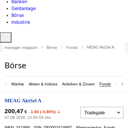
Banken
Geldanlage
Börse
Industrie
Suche
öffnen
MEAG AktSel A
manager magazin
Börse
Fonds
Märkte
Aktien & Indizes
Anleihen & Zinsen
Fonds
Rohsto
MEAG AktSel A
200,47
€
-1,66 (-0,86%)
07.08.2026, 22:05:59 Uhr
WKN: 161999
ISIN: DE0001619997
Wertpapiertyp: Fonds