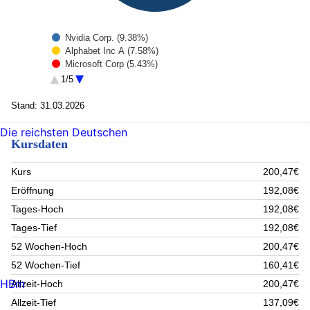
Nvidia Corp. (9.38%)
Alphabet Inc A (7.58%)
Microsoft Corp (5.43%)
ELI LILLY and CO (2.33%)
1/5
MasterCard Incorporated Class A (1.83%)
VERIZON COMMUNICATIONS INC (1.71%)
Stand: 31.03.2026
Bnp paribas (1.69%)
Allstate Corp (1.68%)
Die reichsten Deutschen
Kursdaten
WATERS CORP (1.55%)
Fortive Corp. Registered Shares DL -,01 (1.53%)
Rest (65.29%)
Kurs
200,47€
Eröffnung
192,08€
Tages-Hoch
192,08€
Tages-Tief
192,08€
52 Wochen-Hoch
200,47€
52 Wochen-Tief
160,41€
HBm
Allzeit-Hoch
200,47€
Allzeit-Tief
137,09€