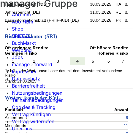
manager-Gruppe
Halbjahresbericht (DE)
30.09.2025
HA
PDF 
Jahresbericht (DE)
31.03.2026
RE
PDF 
Abo mm
Basisinformationsblatt (PRIIP-KID) (DE)
30.04.2026
PK
PDF 
Abo HBm
Shop
SPIEGEL
Risiko-Indikator (SRI)
BuchMarkt
Oft geringere Rendite
Oft höhere Rendite
Werbung
Geringes Risiko
Höheres Risiko
Jobs
1
2
3
4
5
6
7
manage › forward
Je höher der Wert, umso höher das mit dem Investment verbundene
Impressum
Risiko.
Datenschutz
Stand: 21.05.2025
Barrierefreiheit
Nutzungsbedingungen
Weitere Fonds der KVG
Teilnahmebedingungen
Cookies & Tracking
Fondsart
Anzahl
Vertrag kündigen
Aktienfonds
9
Vertrag widerrufen
Mischfonds
11
Über uns