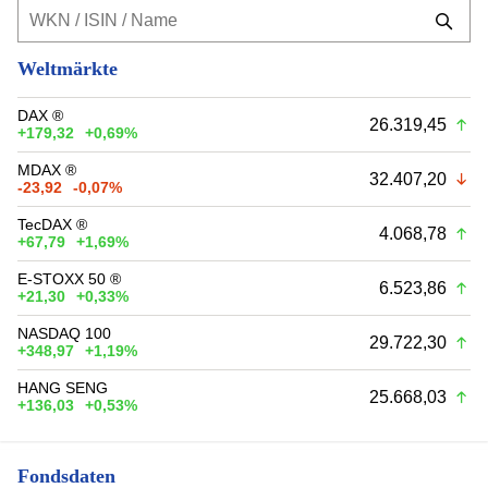
Weltmärkte
DAX ®
26.319,45
+179,32
+0,69%
MDAX ®
32.407,20
-23,92
-0,07%
TecDAX ®
4.068,78
+67,79
+1,69%
E-STOXX 50 ®
6.523,86
+21,30
+0,33%
NASDAQ 100
29.722,30
+348,97
+1,19%
HANG SENG
25.668,03
+136,03
+0,53%
Fondsdaten