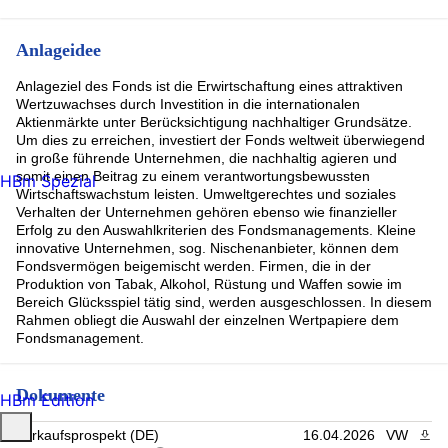
Anlageidee
Anlageziel des Fonds ist die Erwirtschaftung eines attraktiven
Wertzuwachses durch Investition in die internationalen
Aktienmärkte unter Berücksichtigung nachhaltiger Grundsätze.
Um dies zu erreichen, investiert der Fonds weltweit überwiegend
in große führende Unternehmen, die nachhaltig agieren und
somit einen Beitrag zu einem verantwortungsbewussten
HBm Spezial
Wirtschaftswachstum leisten. Umweltgerechtes und soziales
Verhalten der Unternehmen gehören ebenso wie finanzieller
Erfolg zu den Auswahlkriterien des Fondsmanagements. Kleine
innovative Unternehmen, sog. Nischenanbieter, können dem
Fondsvermögen beigemischt werden. Firmen, die in der
Produktion von Tabak, Alkohol, Rüstung und Waffen sowie im
Bereich Glücksspiel tätig sind, werden ausgeschlossen. In diesem
Rahmen obliegt die Auswahl der einzelnen Wertpapiere dem
Fondsmanagement.
Dokumente
HBm Edition
Verkaufsprospekt (DE)
16.04.2026
VW
PDF 