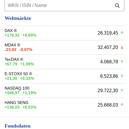
Weltmärkte
DAX ®
26.319,45
+179,32
+0,69%
MDAX ®
32.407,20
-23,92
-0,07%
TecDAX ®
4.068,78
+67,79
+1,69%
E-STOXX 50 ®
6.523,86
+21,30
+0,33%
NASDAQ 100
29.722,30
+348,97
+1,19%
HANG SENG
25.668,03
+136,03
+0,53%
Fondsdaten