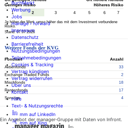
BuchMarkt
Geringes Risiko
Höheres Risiko
Werbung
1
2
3
4
5
6
7
Jobs
Je höher der Wert, umso höher das mit dem Investment verbundene
manage › forward
Risiko.
Impressum
Stand: 07.07.2026
Datenschutz
Barrierefreiheit
Weitere Fonds der KVG
Nutzungsbedingungen
Teilnahmebedingungen
Fondsart
Anzahl
Cookies & Tracking
Aktienfonds
33
Vertrag kündigen
Exchange Traded Funds
2
Vertrag widerrufen
Mischfonds
18
Über uns
Rentenfonds
17
Kontakt
Sonstige
4
Hilfe
Text- & Nutzungsrechte
mm auf LinkedIn
Ein Angebot der manager-Gruppe mit Daten von Infront.
mm auf Xing