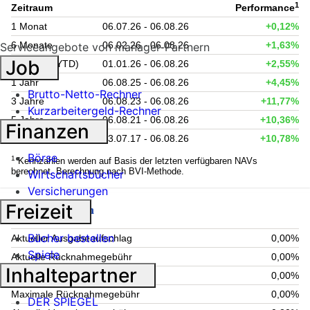
1
Zeitraum
Performance
1 Monat
06.07.26 - 06.08.26
+0,12%
6 Monate
06.02.26 - 06.08.26
+1,63%
Serviceangebote von manager-Partnern
Job
Lfd. Jahr (YTD)
01.01.26 - 06.08.26
+2,55%
1 Jahr
06.08.25 - 06.08.26
+4,45%
Brutto-Netto-Rechner
3 Jahre
06.08.23 - 06.08.26
+11,77%
Kurzarbeitergeld-Rechner
5 Jahre
06.08.21 - 06.08.26
+10,36%
Finanzen
seit Auflage
03.07.17 - 06.08.26
+10,78%
Börse
1
Kennzahlen werden auf Basis der letzten verfügbaren NAVs
berechnet. Berechnung nach BVI-Methode.
Wirtschaftsbücher
Versicherungen
Freizeit
Fondsgebühren
Bücher bestellen
Aktueller Ausgabeaufschlag
0,00%
Spiele
Aktuelle Rücknahmegebühr
0,00%
Inhaltepartner
Maximaler Ausgabeaufschlag
0,00%
Maximale Rücknahmegebühr
0,00%
DER SPIEGEL