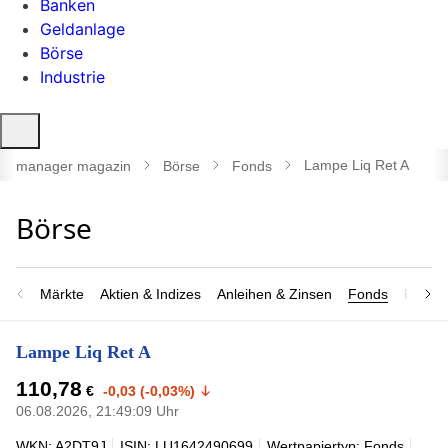
Banken
Geldanlage
Börse
Industrie
Suche
öffnen
Lampe Liq Ret A
manager magazin
Börse
Fonds
Märkte
Aktien & Indizes
Anleihen & Zinsen
Fonds
Rohsto
Lampe Liq Ret A
110,78
€
-0,03 (-0,03%)
06.08.2026, 21:49:09 Uhr
WKN: A2DT9J
ISIN: LU1642490699
Wertpapiertyp: Fonds