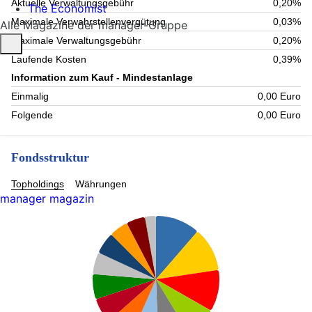
Aktuelle Verwaltungsgebühr
0,20%
The Economist
Maximale Verwahrstellenvergütung
0,03%
Alle Magazine der manager-Gruppe
Maximale Verwaltungsgebühr
0,20%
Laufende Kosten
0,39%
Information zum Kauf - Mindestanlage
Einmalig
0,00 Euro
Folgende
0,00 Euro
Fondsstruktur
Topholdings
Währungen
manager magazin