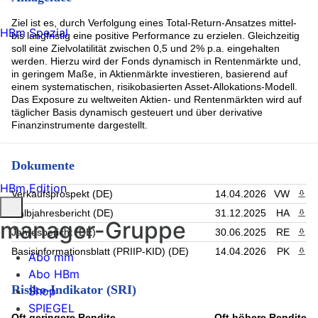
SMI Index Future (EURX_CHF) Sep.2026 (0.01%)
10Y Canadian Govt. Bond Future (ME) Sep.2026 (0.01%)
Ziel ist es, durch Verfolgung eines Total-Return-Ansatzes mittel-
HBm Spezial
Euro Bund Future (EURX) Sep.2026 (0.01%)
bis langfristig eine positive Performance zu erzielen. Gleichzeitig
ITALIEN,REP.GOV.BD. (EURX) Sep.2026 (0.01%)
soll eine Zielvolatilität zwischen 0,5 und 2% p.a. eingehalten
10Y Long Gilt Future (ICE) Sep.2026 (0.01%)
werden. Hierzu wird der Fonds dynamisch in Rentenmärkte und,
in geringem Maße, in Aktienmärkte investieren, basierend auf
Long Term Euro OAT Futures (EURX) Sep.2026 (0.01%)
einem systematischen, risikobasierten Asset-Allokations-Modell.
Rest (2.62%)
Das Exposure zu weltweiten Aktien- und Rentenmärkten wird auf
täglicher Basis dynamisch gesteuert und über derivative
Finanzinstrumente dargestellt.
Dokumente
HBm Edition
Verkaufsprospekt (DE)
14.04.2026
VW
PDF 
Halbjahresbericht (DE)
31.12.2025
HA
PDF 
manager-Gruppe
Jahresbericht (DE)
30.06.2025
RE
PDF 
Basisinformationsblatt (PRIIP-KID) (DE)
14.04.2026
PK
PDF 
Abo mm
Abo HBm
Risiko-Indikator (SRI)
Shop
SPIEGEL
Oft geringere Rendite
Oft höhere Rendite