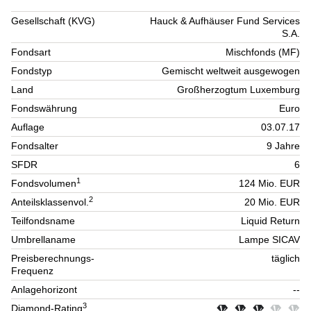
Gesellschaft (KVG)
Hauck & Aufhäuser Fund Services
S.A.
Fondsart
Mischfonds (MF)
Fondstyp
Gemischt weltweit ausgewogen
Land
Großherzogtum Luxemburg
Fondswährung
Euro
Auflage
03.07.17
Fondsalter
9 Jahre
SFDR
6
1
Fondsvolumen
124 Mio. EUR
2
Anteilsklassenvol.
20 Mio. EUR
Teilfondsname
Liquid Return
Umbrellaname
Lampe SICAV
Preisberechnungs-
täglich
Frequenz
Anlagehorizont
--
3
Diamond-Rating