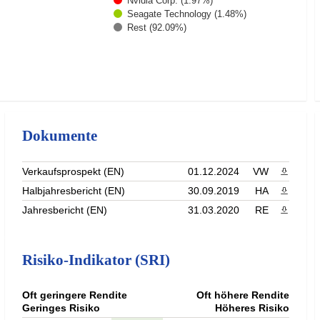
Nvidia Corp. (1.97%)
Seagate Technology (1.48%)
Rest (92.09%)
Dokumente
Verkaufsprospekt (EN)
01.12.2024
VW
PDF heru
Halbjahresbericht (EN)
30.09.2019
HA
PDF heru
Jahresbericht (EN)
31.03.2020
RE
PDF heru
Risiko-Indikator (SRI)
Oft geringere Rendite
Oft höhere Rendite
Geringes Risiko
Höheres Risiko