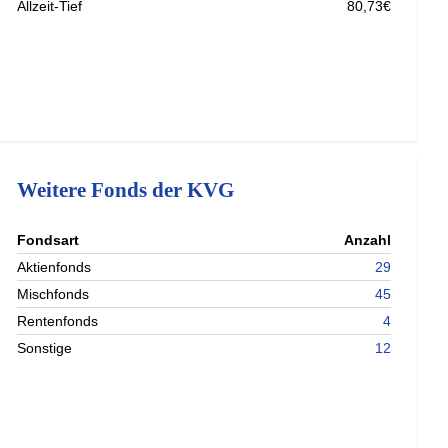
Allzeit-Tief
80,73€
Weitere Fonds der KVG
nterladen
Fondsart
Anzahl
nterladen
Aktienfonds
29
nterladen
Mischfonds
45
Rentenfonds
4
Sonstige
12