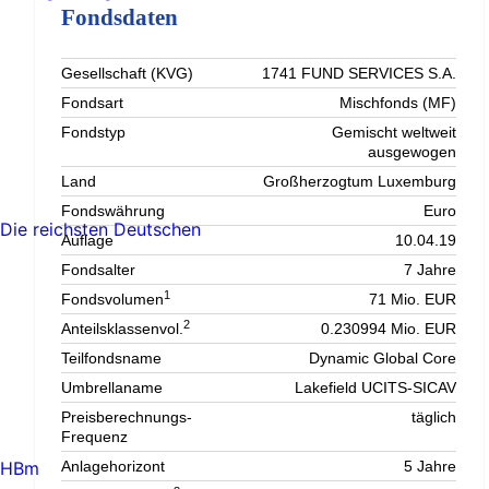
Fondsdaten
Gesellschaft (KVG)
1741 FUND SERVICES S.A.
Fondsart
Mischfonds (MF)
Fondstyp
Gemischt weltweit
ausgewogen
Land
Großherzogtum Luxemburg
Fondswährung
Euro
Die reichsten Deutschen
Auflage
10.04.19
Fondsalter
7 Jahre
1
Fondsvolumen
71 Mio. EUR
2
Anteilsklassenvol.
0.230994 Mio. EUR
Teilfondsname
Dynamic Global Core
Umbrellaname
Lakefield UCITS-SICAV
Preisberechnungs-
täglich
Frequenz
HBm
Anlagehorizont
5 Jahre