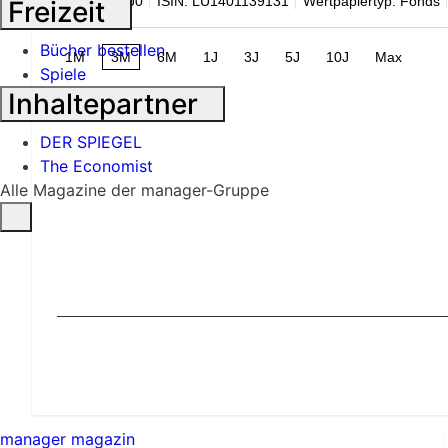
WKN: A2PJJ0
ISIN: LU1401139131
Wertpapiertyp: Fonds
Freizeit
Bücher bestellen
1M
3M
6M
1J
3J
5J
10J
Max
Spiele
Inhaltepartner
DER SPIEGEL
The Economist
Alle Magazine der manager-Gruppe
manager magazin