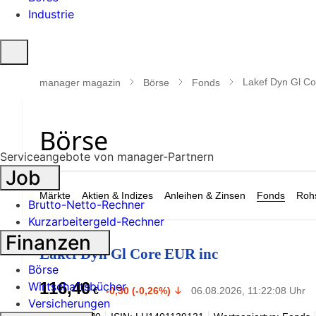
Industrie
Suche
öffnen
Lakef Dyn Gl Co
manager magazin
Börse
Fonds
Serviceangebote von manager-Partnern
Job
Märkte
Aktien & Indizes
Anleihen & Zinsen
Fonds
Rohs
Brutto-Netto-Rechner
Kurzarbeitergeld-Rechner
Finanzen
Lakef Dyn Gl Core EUR inc
Börse
116,40
Wirtschaftsbücher
€
-0,30 (-0,26%)
06.08.2026, 11:22:08 Uhr
Versicherungen