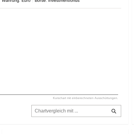
Währung: Euro
Börse: Investmentfonds
Kurschart mit einberechneten Ausschüttungen.